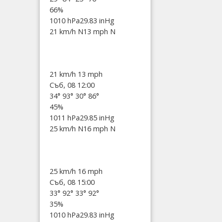
66%
1010 hPa
29.83 inHg
21 km/h N
13 mph N
21 km/h
13 mph
Съб, 08 12:00
34°
93°
30°
86°
45%
1011 hPa
29.85 inHg
25 km/h N
16 mph N
25 km/h
16 mph
Съб, 08 15:00
33°
92°
33°
92°
35%
1010 hPa
29.83 inHg