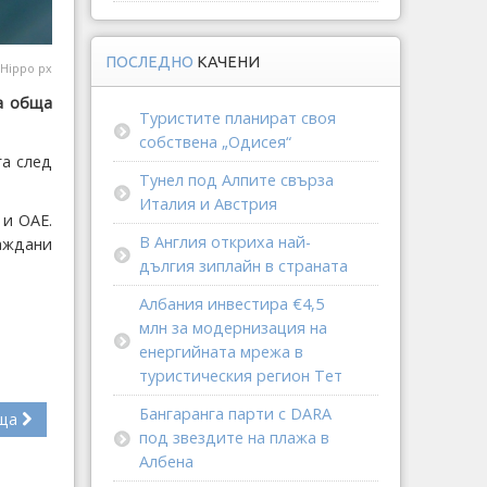
ПОСЛЕДНО
КАЧЕНИ
Hippo px
за обща
Туристите планират своя
собствена „Одисея“
га след
Тунел под Алпите свърза
Италия и Австрия
 и ОАЕ.
В Англия откриха най-
аждани
дългия зиплайн в страната
Албания инвестира €4,5
млн за модернизация на
енергийната мрежа в
туристическия регион Тет
Бангаранга парти с DARA
ща
под звездите на плажа в
Албена