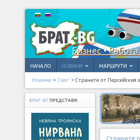
Бизнес • Работа
НАЧАЛО
НОВИНИ
МАРШРУТИ
Новини
>
Свят
>
Страните от Персийския 
БРАТ-БГ
ПРЕДСТАВЯ:
Страните о