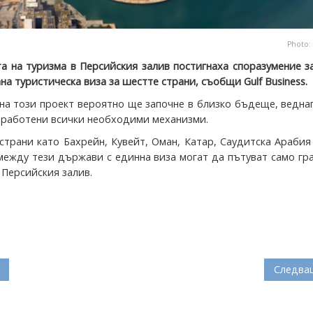
Photo:
а на туризма в Персийския залив постигнаха споразумение 
а туристическа виза за шестте страни, съобщи Gulf Business.
на този проект вероятно ще започне в близко бъдеще, ведна
зработени всички необходими механизми.
страни като Бахрейн, Кувейт, Оман, Катар, Саудитска Арабия
ежду тези държави с единна виза могат да пътуват само гр
 Персийския залив.
Следва