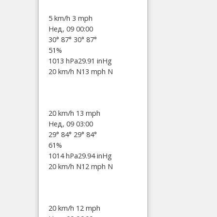
5 km/h
3 mph
Нед, 09 00:00
30°
87°
30°
87°
51%
1013 hPa
29.91 inHg
20 km/h N
13 mph N
20 km/h
13 mph
Нед, 09 03:00
29°
84°
29°
84°
61%
1014 hPa
29.94 inHg
20 km/h N
12 mph N
20 km/h
12 mph