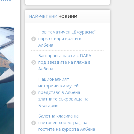
НАЙ-ЧЕТЕНИ
НОВИНИ
Нов тематичен „Джурасик“
парк отваря врати в
Албена
Бангаранга парти с DARA
под звездите на плажа в
Албена
Националният
исторически музей
представя в Албена
златните съкровища на
България
Балетна класика на
световен хореограф за
гостите на курорта Албена