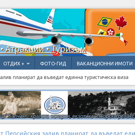
 • Атракции • Туризъм
ОТДИХ +
ФОТО-ГИД
ВАКАНЦИОННИ ИМОТИ
залив планират да въведат единна туристическа виза
т Персийския залив планират да въведат ед