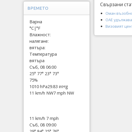
Свързани ста
ВРЕМЕТО
Оман възобно
ОАЕ удължава 
Варна
Визовият цен
°C
|
°F
Влажност:
налягане:
вятъра:
Температура
вятъра
Съб, 08 06:00
25°
77°
23°
73°
75%
1010 hPa
29.83 inHg
11 km/h NW
7 mph NW
11 km/h
7 mph
Съб, 08 09:00
29°
84°
25°
76°