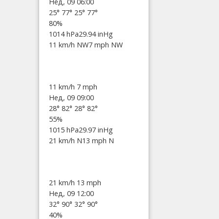
Нед, 09 06:00
25°
77°
25°
77°
80%
1014 hPa
29.94 inHg
11 km/h NW
7 mph NW
11 km/h
7 mph
Нед, 09 09:00
28°
82°
28°
82°
55%
1015 hPa
29.97 inHg
21 km/h N
13 mph N
21 km/h
13 mph
Нед, 09 12:00
32°
90°
32°
90°
40%