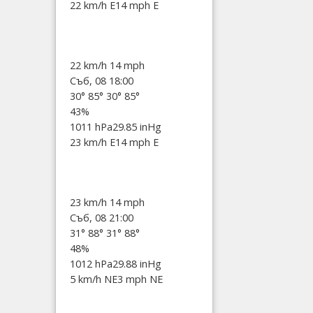
22 km/h E
14 mph E
22 km/h
14 mph
Съб, 08 18:00
30°
85°
30°
85°
43%
1011 hPa
29.85 inHg
23 km/h E
14 mph E
23 km/h
14 mph
Съб, 08 21:00
31°
88°
31°
88°
48%
1012 hPa
29.88 inHg
5 km/h NE
3 mph NE