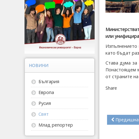
Министерстват
или унифициран
Изпълнението 
като бъдат ра
Става дума за 
НОВИНИ
Понастоящем м
от страните на
България
Share
Европа
Русия
Свят
Предишна
Млад репортер