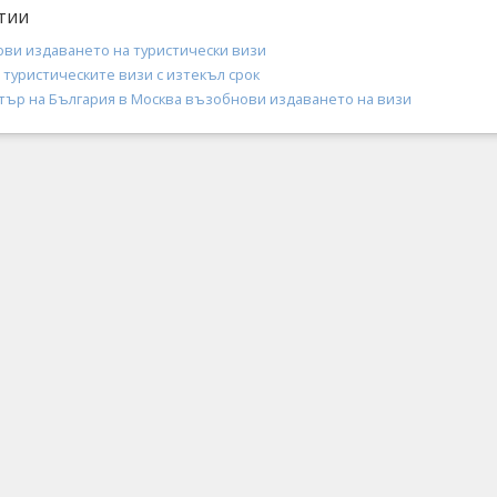
тии
ви издаването на туристически визи
туристическите визи с изтекъл срок
тър на България в Москва възобнови издаването на визи