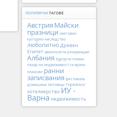
ПОПУЛЯРНИ
ТАГОВЕ
Австрия
Майски
празници
световно
културно наследство
любопитно
Древен
Египет
авиополети
резервации
Албания
Курорти
пляжи
пазар на недвижимостта
музеи
ранни
плажове
записвания
фестиваль
домашные питомцы
TripAdvisor
ИУ -
хотелиерство
Варна
недвижимость