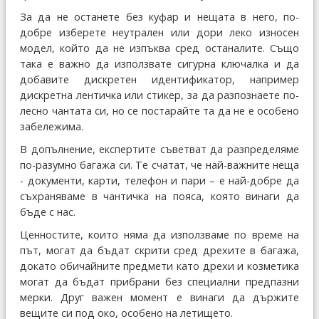
За да не останете без куфар и нещата в него, по-
добре изберете неутрален или дори леко износен
модел, който да не изпъква сред останалите. Също
така е важно да използвате сигурна ключалка и да
добавите дискретен идентификатор, например
дискретна лентичка или стикер, за да разпознаете по-
лесно чантата си, но се постарайте та да не е особено
забележима.
В допълнение, експертите съветват да разпределяме
по-разумно багажа си. Те счатат, че най-важните неща
- документи, карти, телефон и пари – е най-добре да
съхраняваме в чантичка на пояса, която винаги да
бъде с нас.
Ценностите, които няма да използваме по време на
път, могат да бъдат скрити сред дрехите в багажа,
докато обичайните предмети като дрехи и козметика
могат да бъдат прибрани без специални предпазни
мерки. Друг важен момент е винаги да държите
вещите си под око, особено на летището.