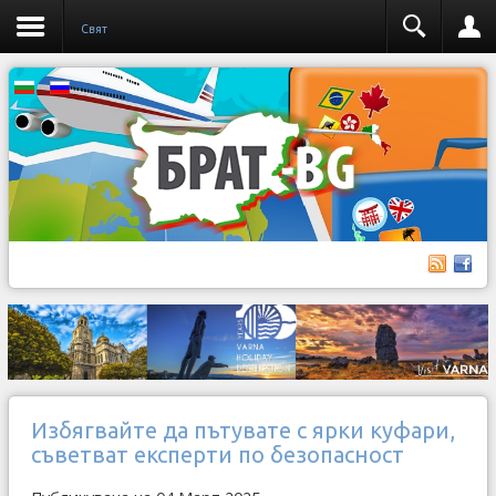
Свят
Избягвайте да пътувате с ярки куфари,
съветват експерти по безопасност