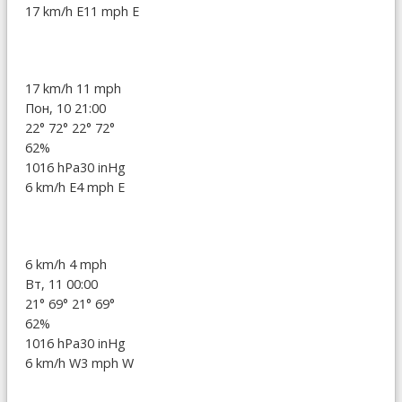
17 km/h E
11 mph E
17 km/h
11 mph
Пон, 10 21:00
22°
72°
22°
72°
62%
1016 hPa
30 inHg
6 km/h E
4 mph E
6 km/h
4 mph
Вт, 11 00:00
21°
69°
21°
69°
62%
1016 hPa
30 inHg
6 km/h W
3 mph W