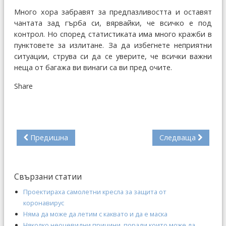
Много хора забравят за предпазливостта и оставят
чантата зад гърба си, вярвайки, че всичко е под
контрол. Но според статистиката има много кражби в
пунктовете за излитане. За да избегнете неприятни
ситуации, струва си да се уверите, че всички важни
неща от багажа ви винаги са ви пред очите.
Share
Предишна
Следваща
Свързани статии
Проектираха самолетни кресла за защита от
коронавирус
Няма да може да летим с каквато и да е маска
Няколко неочевидни причини, поради които може да