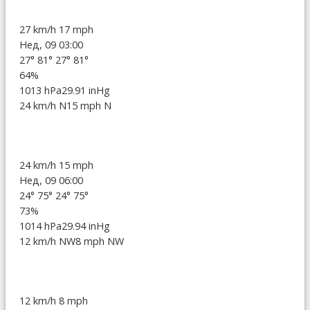
27 km/h
17 mph
Нед, 09 03:00
27°
81°
27°
81°
64%
1013 hPa
29.91 inHg
24 km/h N
15 mph N
24 km/h
15 mph
Нед, 09 06:00
24°
75°
24°
75°
73%
1014 hPa
29.94 inHg
12 km/h NW
8 mph NW
12 km/h
8 mph