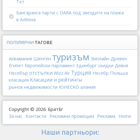
Тет
Бангаранга парти с DARA под звездите на плажа
в Албена
ПОПУЛЯРНИ
ТАГОВЕ
туризъм
Шенген
Зиплайн
Аквамания
Древен
Египет
Европейски парламент
Единбург
скидки
Девня
Турция
отстъпки
Польша
Несебър
Wizz Air
Несебр
Класации и рейтингы
класация
рынок недвижимости
ЮНЕСКО
алания
Copyright © 2026. БратБг
За нас
Контакти
Рекламни промоции
Реклама
Home
Наши партньори: