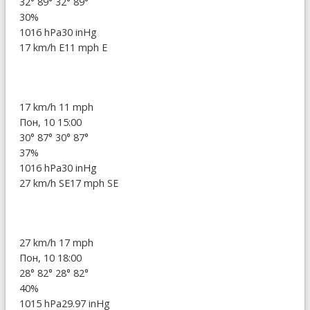
32°
89°
32°
89°
30%
1016 hPa
30 inHg
17 km/h E
11 mph E
17 km/h
11 mph
Пон, 10 15:00
30°
87°
30°
87°
37%
1016 hPa
30 inHg
27 km/h SE
17 mph SE
27 km/h
17 mph
Пон, 10 18:00
28°
82°
28°
82°
40%
1015 hPa
29.97 inHg