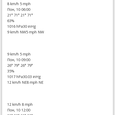
8 km/h
5 mph
Пон, 10 06:00
21°
71°
21°
71°
63%
1016 hPa
30 inHg
9 km/h NW
5 mph NW
9 km/h
5 mph
Пон, 10 09:00
26°
79°
26°
79°
35%
1017 hPa
30.03 inHg
12 km/h NE
8 mph NE
12 km/h
8 mph
Пон, 10 12:00