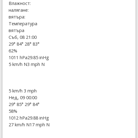
Влажност:
налягане:
вятъра:
Температура
вятъра
Съб, 08 21:00
29°
84°
28°
83°
62%
1011 hPa
29.85 inHg
5 km/h N
3 mph N
5 km/h
3 mph
Нед, 09 00:00
29°
85°
29°
84°
58%
1012 hPa
29.88 inHg
27 km/h N
17 mph N