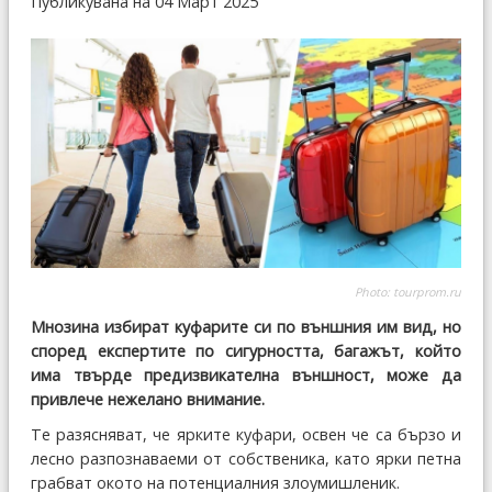
Публикувана на 04 Март 2025
Photo:
tourprom.ru
Мнозина избират куфарите си по външния им вид, но
според експертите по сигурността, багажът, който
има твърде предизвикателна външност, може да
привлече нежелано внимание.
Те разясняват, че ярките куфари, освен че са бързо и
лесно разпознаваеми от собственика, като ярки петна
грабват окото на потенциалния злоумишленик.