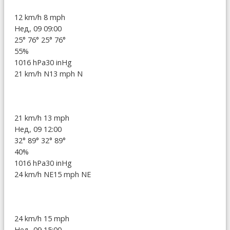
12 km/h
8 mph
Нед, 09 09:00
25°
76°
25°
76°
55%
1016 hPa
30 inHg
21 km/h N
13 mph N
21 km/h
13 mph
Нед, 09 12:00
32°
89°
32°
89°
40%
1016 hPa
30 inHg
24 km/h NE
15 mph NE
24 km/h
15 mph
Нед, 09 15:00