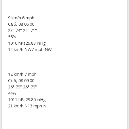
9 km/h
6 mph
Съб, 08 06:00
23°
74°
22°
71°
55%
1010 hPa
29.83 inHg
12 km/h NW
7 mph NW
12 km/h
7 mph
Съб, 08 09:00
26°
79°
26°
79°
44%
1011 hPa
29.85 inHg
21 km/h N
13 mph N