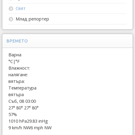
Свят
Млад репортер
ВРЕМЕТО
Варна
°C
|
°F
Влажност:
налягане:
вятъра:
Температура
вятъра
Съб, 08 03:00
27°
80°
27°
80°
57%
1010 hPa
29.83 inHg
9 km/h NW
6 mph NW