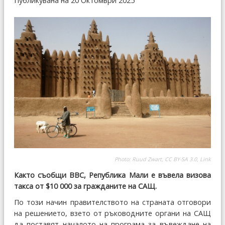
Публикувана на 20 Октомври 2025
Photo:
Ruud Zwart
,
CC BY-SA 3.0
,
Link
Както съобщи BBC, Република Мали е въвела визова
такса от $10 000 за гражданите на САЩ.
По този начин правителството на страната отговори
на решението, взето от ръководните органи на САЩ
да поставят началото на програма за въвеждане на