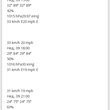
32°
89°
32°
89°
42%
1015 hPa
29.97 inHg
33 km/h E
20 mph E
33 km/h
20 mph
Нед, 09 18:00
29°
84°
29°
84°
50%
1016 hPa
30 inHg
31 km/h E
19 mph E
31 km/h
19 mph
Нед, 09 21:00
24°
75°
24°
75°
63%