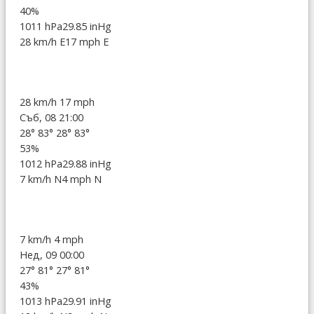
40%
1011 hPa
29.85 inHg
28 km/h E
17 mph E
28 km/h
17 mph
Съб, 08 21:00
28°
83°
28°
83°
53%
1012 hPa
29.88 inHg
7 km/h N
4 mph N
7 km/h
4 mph
Нед, 09 00:00
27°
81°
27°
81°
43%
1013 hPa
29.91 inHg