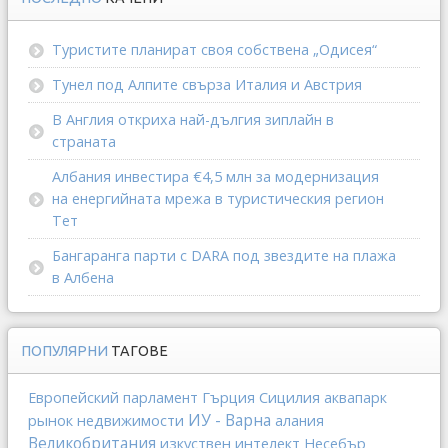
Туристите планират своя собствена „Одисея“
Тунел под Алпите свърза Италия и Австрия
В Англия откриха най-дългия зиплайн в
страната
Албания инвестира €4,5 млн за модернизация
на енергийната мрежа в туристическия регион
Тет
Бангаранга парти с DARA под звездите на плажа
в Албена
ПОПУЛЯРНИ
ТАГОВЕ
Гърция
Сицилия
Европейский парламент
аквапарк
ИУ - Варна
рынок недвижимости
алания
Великобритания
изкуствен интелект
Несебър