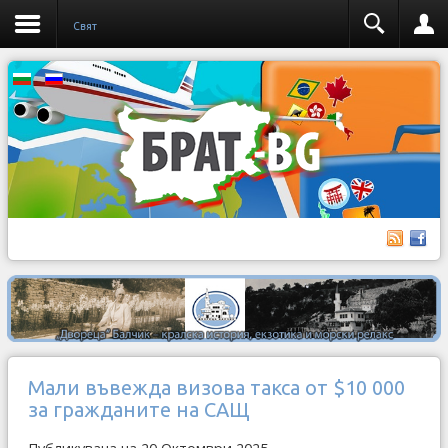
Свят
Мали въвежда визова такса от $10 000
за гражданите на САЩ