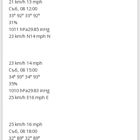
21 km/h
13 mph
Съб, 08 12:00
33°
92°
33°
92°
31%
1011 hPa
29.85 inHg
23 km/h N
14 mph N
23 km/h
14 mph
Съб, 08 15:00
34°
93°
34°
93°
35%
1010 hPa
29.83 inHg
25 km/h E
16 mph E
25 km/h
16 mph
Съб, 08 18:00
32°
89°
32°
89°