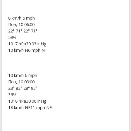
8 km/h
5 mph
Пон, 10 06:00
22°
71°
22°
71°
59%
1017 hPa
30.03 inHg
10 km/h N
6 mph N
10 km/h
6 mph
Пон, 10 09:00
28°
83°
28°
83°
36%
1018 hPa
30.06 inHg
18 km/h NE
11 mph NE