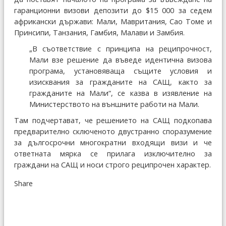
гаранционни визови депозити до $15 000 за седем
африкански държави: Мали, Мавритания, Сао Томе и
Принсипи, Танзания, Гамбия, Малави и Замбия.
„В съответствие с принципа на реципрочност,
Мали взе решение да въведе идентична визова
програма, установяваща същите условия и
изисквания за гражданите на САЩ, както за
гражданите на Мали“, се казва в изявление на
Министерството на външните работи на Мали.
Там подчертават, че решението на САЩ подкопава
предварително сключеното двустранно споразумение
за дългосрочни многократни входящи визи и че
ответната мярка се прилага изключително за
граждани на САЩ и носи строго реципрочен характер.
Share