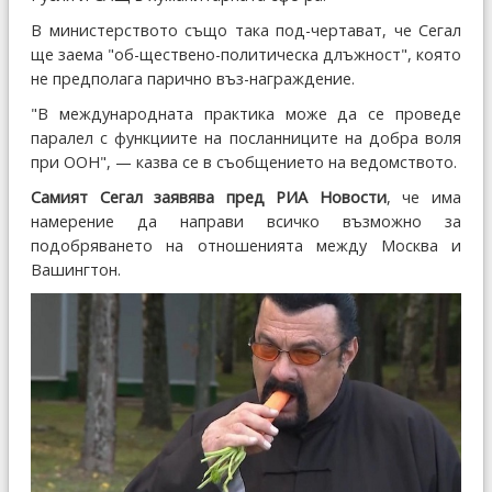
В министерството също така под-чертават, че Сегал
ще заема "об-ществено-политическа длъжност", която
не предполага парично въз-награждение.
"В международната практика може да се проведе
паралел с функциите на посланниците на добра воля
при ООН", — казва се в съобщението на ведомството.
Самият Сегал заявява пред РИА Новости
, че има
намерение да направи всичко възможно за
подобряването на отношенията между Москва и
Вашингтон.