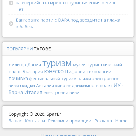
на енергийната мрежа в туристическия регион
Тет
Бангаранга парти с DARA под звездите на плажа
в Албена
ПОПУЛЯРНИ
ТАГОВЕ
туризм
Дания
туристический
жилища
музеи
налог
ЮНЕСКО
България
Цифрови технологии
почивка
фестивальный туризм
пляжи
электронные
ИУ -
Анталия
недвижимость
визы
скидки
кино
полет
Варна
Италия
електронни визи
Copyright © 2026. БратБг
За нас
Контакти
Рекламни промоции
Реклама
Home