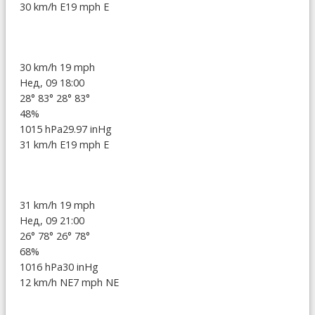
30 km/h E
19 mph E
30 km/h
19 mph
Нед, 09 18:00
28°
83°
28°
83°
48%
1015 hPa
29.97 inHg
31 km/h E
19 mph E
31 km/h
19 mph
Нед, 09 21:00
26°
78°
26°
78°
68%
1016 hPa
30 inHg
12 km/h NE
7 mph NE