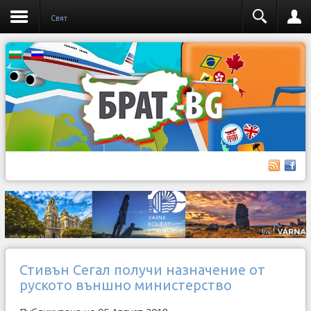
Свят
Стивън Сегал получи назначение от
руското външно министерство