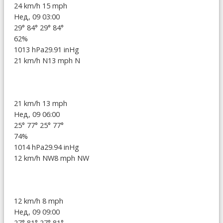
24 km/h
15 mph
Нед, 09 03:00
29°
84°
29°
84°
62%
1013 hPa
29.91 inHg
21 km/h N
13 mph N
21 km/h
13 mph
Нед, 09 06:00
25°
77°
25°
77°
74%
1014 hPa
29.94 inHg
12 km/h NW
8 mph NW
12 km/h
8 mph
Нед, 09 09:00
27°
81°
27°
81°