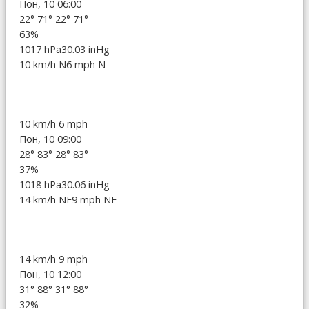
Пон, 10 06:00
22°
71°
22°
71°
63%
1017 hPa
30.03 inHg
10 km/h N
6 mph N
10 km/h
6 mph
Пон, 10 09:00
28°
83°
28°
83°
37%
1018 hPa
30.06 inHg
14 km/h NE
9 mph NE
14 km/h
9 mph
Пон, 10 12:00
31°
88°
31°
88°
32%