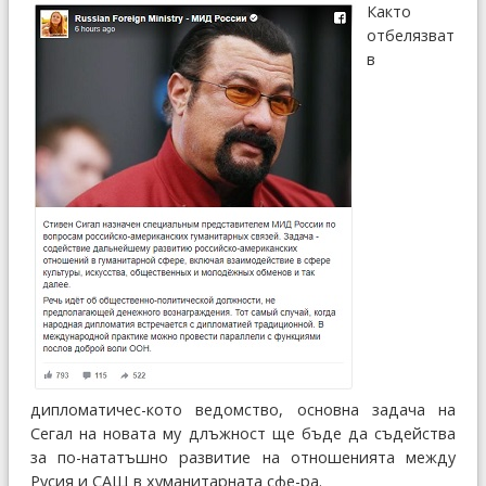
Както
отбелязват
в
дипломатичес-кото ведомство, основна задача на
Сегал на новата му длъжност ще бъде да съдейства
за по-нататъшно развитие на отношенията между
Русия и САЩ в хуманитарната сфе-ра.