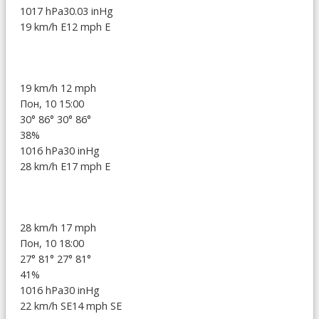
1017 hPa
30.03 inHg
19 km/h E
12 mph E
19 km/h
12 mph
Пон, 10 15:00
30°
86°
30°
86°
38%
1016 hPa
30 inHg
28 km/h E
17 mph E
28 km/h
17 mph
Пон, 10 18:00
27°
81°
27°
81°
41%
1016 hPa
30 inHg
22 km/h SE
14 mph SE