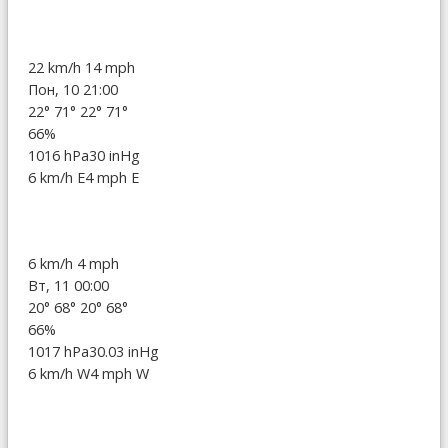
22 km/h
14 mph
Пон, 10 21:00
22°
71°
22°
71°
66%
1016 hPa
30 inHg
6 km/h E
4 mph E
6 km/h
4 mph
Вт, 11 00:00
20°
68°
20°
68°
66%
1017 hPa
30.03 inHg
6 km/h W
4 mph W