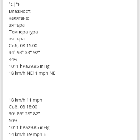
°C
|
°F
Влажност:
налягане:
вятъра:
Температура
вятъра
Съб, 08 15:00
34°
93°
33°
92°
44%
1011 hPa
29.85 inHg
18 km/h NE
11 mph NE
18 km/h
11 mph
Съб, 08 18:00
30°
86°
28°
82°
50%
1011 hPa
29.85 inHg
14 km/h E
9 mph E