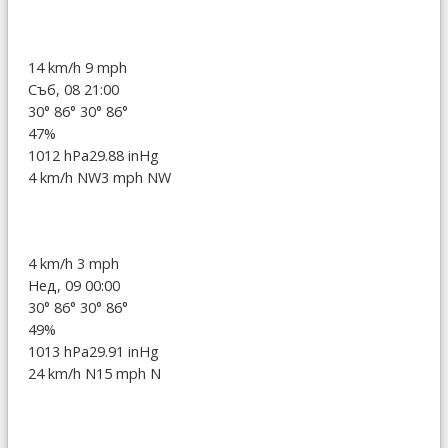
14 km/h
9 mph
Съб, 08 21:00
30°
86°
30°
86°
47%
1012 hPa
29.88 inHg
4 km/h NW
3 mph NW
4 km/h
3 mph
Нед, 09 00:00
30°
86°
30°
86°
49%
1013 hPa
29.91 inHg
24 km/h N
15 mph N