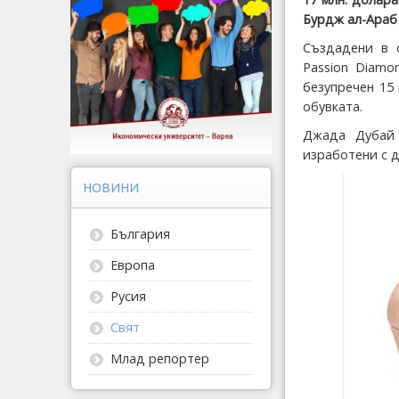
Бурдж ал-Араб 
Създадени в с
Passion Diamo
безупречен 15
обувката.
Джада Дубай 
изработени с д
НОВИНИ
България
Европа
Русия
Свят
Млад репортер