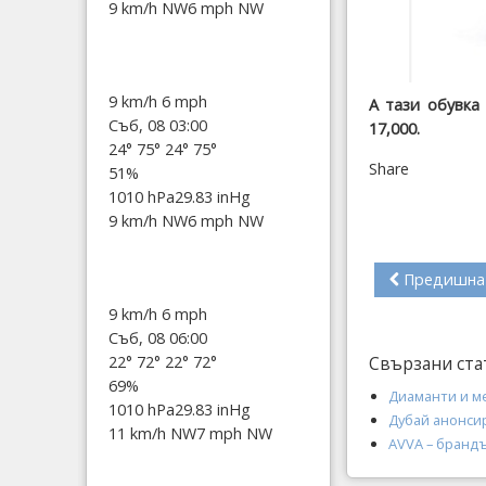
9 km/h NW
6 mph NW
9 km/h
6 mph
А тази обувка
Съб, 08 03:00
17,000.
24°
75°
24°
75°
Share
51%
1010 hPa
29.83 inHg
9 km/h NW
6 mph NW
Предишна
9 km/h
6 mph
Съб, 08 06:00
Свързани ста
22°
72°
22°
72°
69%
Диаманти и ме
1010 hPa
29.83 inHg
Дубай анонсир
11 km/h NW
7 mph NW
AVVA – брандъ