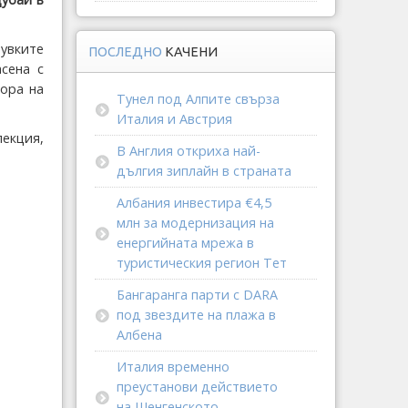
увките
ПОСЛЕДНО
КАЧЕНИ
асена с
ора на
Тунел под Алпите свърза
Италия и Австрия
екция,
В Англия откриха най-
дългия зиплайн в страната
Албания инвестира €4,5
млн за модернизация на
енергийната мрежа в
туристическия регион Тет
Бангаранга парти с DARA
под звездите на плажа в
Албена
Италия временно
преустанови действието
на Шенгенското