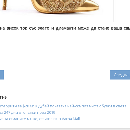
 на висок ток със злато и диаманти може да стане ваша са
Следва
тии
теорити за $20 M: В Дубай показаха най-скъпия чифт обувки в света
а 247 дни отстъпки през 2019
т на стилните мъже, стъпва във Varna Mall