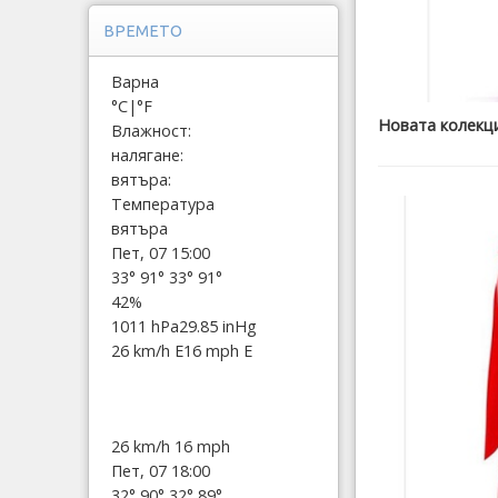
ВРЕМЕТО
Варна
°C
|
°F
Новата колекци
Влажност:
налягане:
вятъра:
Температура
вятъра
Пет, 07 15:00
33°
91°
33°
91°
42%
1011 hPa
29.85 inHg
26 km/h E
16 mph E
26 km/h
16 mph
Пет, 07 18:00
32°
90°
32°
89°