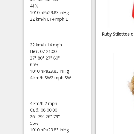
41%
1010 hPa
29.83 inHg
22 km/h E
14 mph E
Ruby Stilettos
22 km/h
14 mph
Пет, 07 21:00
27°
80°
27°
80°
65%
1010 hPa
29.83 inHg
4 km/h SW
2 mph SW
4 km/h
2 mph
Съб, 08 00:00
26°
79°
26°
79°
55%
1010 hPa
29.83 inHg