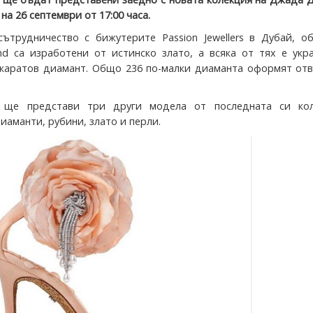
на 26 септември от 17:00 часа.
ътрудничество с бижутерите Passion Jewellers в Дубай, об
nd са изработени от истинско злато, а всяка от тях е укр
 каратов диамант. Общо 236 по-малки диаманта оформят отв
ще представи три други модела от последната си кол
иаманти, рубини, злато и перли.