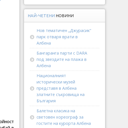
НАЙ-ЧЕТЕНИ
НОВИНИ
Нов тематичен „Джурасик“
парк отваря врати в
Албена
Бангаранга парти с DARA
под звездите на плажа в
Албена
Националният
исторически музей
представя в Албена
златните съкровища на
България
Балетна класика на
световен хореограф за
тойност
гостите на курорта Албена
Дубай в