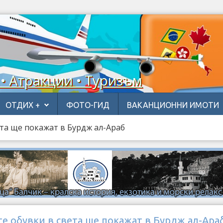
 • Атракции • Туризъм
ОТДИХ +
ФОТО-ГИД
ВАКАНЦИОННИ ИМОТИ
ета ще покажат в Бурдж ал-Араб
е обувки в света ще покажат в Бурдж ал-Ара