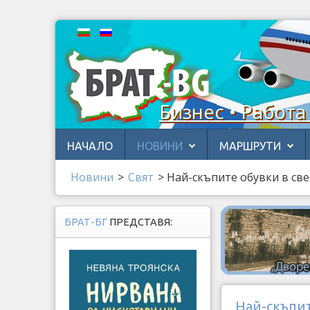
Бизнес • Работа
НАЧАЛО
НОВИНИ
МАРШРУТИ
Новини
>
Свят
>
Най-скъпите обувки в св
БРАТ-БГ
ПРЕДСТАВЯ:
Най-скъпит