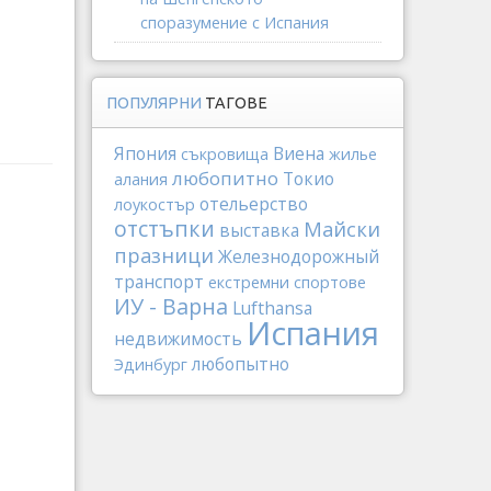
споразумение с Испания
ПОПУЛЯРНИ
ТАГОВЕ
Япония
Виена
съкровища
жилье
любопитно
Токио
алания
отельерство
лоукостър
отстъпки
Майски
выставка
празници
Железнодорожный
транспорт
екстремни спортове
ИУ - Варна
Lufthansa
Испания
недвижимость
любопытно
Эдинбург