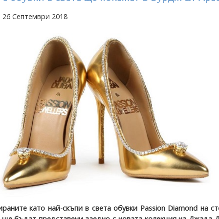
 26 Септември 2018
раните като най-скъпи в света обувки Passion Diamond на с
а ще бъдат представени заедно с новата колекция на Джада 