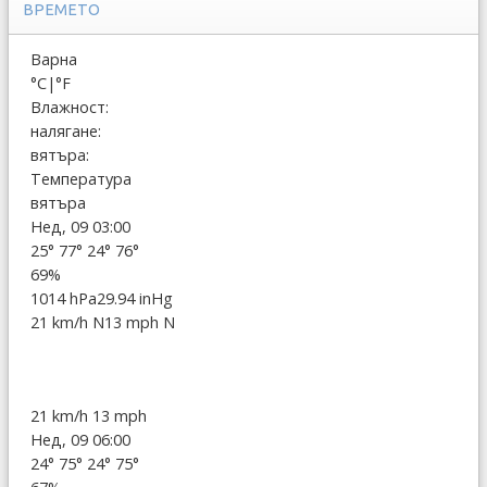
ВРЕМЕТО
Варна
°C
|
°F
Влажност:
налягане:
вятъра:
Температура
вятъра
Нед, 09 03:00
25°
77°
24°
76°
69%
1014 hPa
29.94 inHg
21 km/h N
13 mph N
21 km/h
13 mph
Нед, 09 06:00
24°
75°
24°
75°