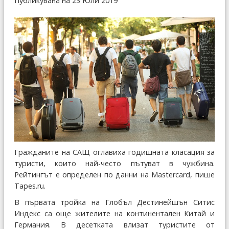
Публикувана на 23 Юли 2019
Гражданите на САЩ оглавиха годишн
ата класация за
туристи, които
най-често пътув
ат
в чужбина
.
Рейтингът е определен по данни на
Mastercard, пише
Tapes.ru.
В първата тройка на Глобъл Дестинейшън Ситис
Индекс са още жителите на континентален Китай и
Германия. В десетката влизат туристите от