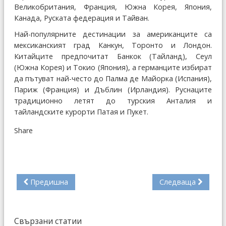
Великобритания, Франция, Южна Корея, Япония,
Канада, Руската федерация и Тайван.
Най-популярните дестинации за американците са
мексиканският град Канкун, Торонто и Лондон.
Китайците предпочитат Банкок (Тайланд), Сеул
(Южна Корея) и Токио (Япония), а германците избират
да пътуват най-често до Палма де Майорка (Испания),
Париж (Франция) и Дъблин (Ирландия). Руснаците
традиционно летят до турския Анталия и
тайландските курорти Патая и Пукет.
Share
Предишна
Следваща
Свързани статии