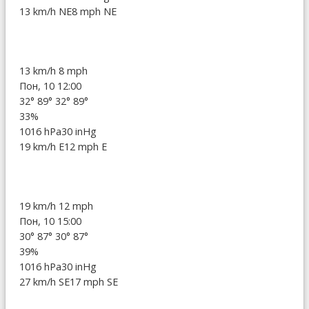
13 km/h NE
8 mph NE
13 km/h
8 mph
Пон, 10 12:00
32°
89°
32°
89°
33%
1016 hPa
30 inHg
19 km/h E
12 mph E
19 km/h
12 mph
Пон, 10 15:00
30°
87°
30°
87°
39%
1016 hPa
30 inHg
27 km/h SE
17 mph SE