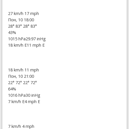
27 km/h
17 mph
Пон, 10 18:00
28°
83°
28°
83°
43%
1015 hPa
29.97 inHg
18 km/h E
11 mph E
18 km/h
11 mph
Пон, 10 21:00
22°
72°
22°
72°
64%
1016 hPa
30 inHg
7 km/h E
4 mph E
7 km/h
4 mph