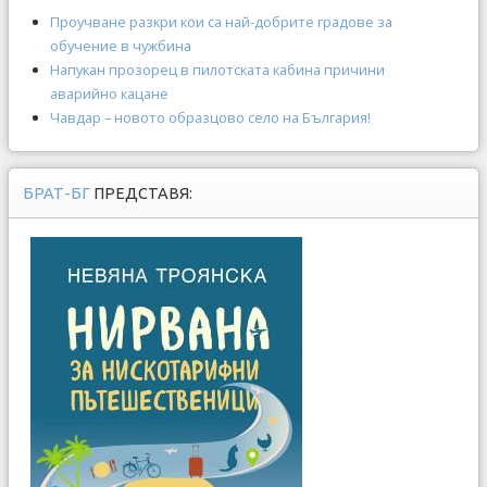
Проучване разкри кои са най-добрите градове за
обучение в чужбина
Напукан прозорец в пилотската кабина причини
аварийно кацане
Чавдар – новото образцово село на България!
БРАТ-БГ
ПРЕДСТАВЯ: