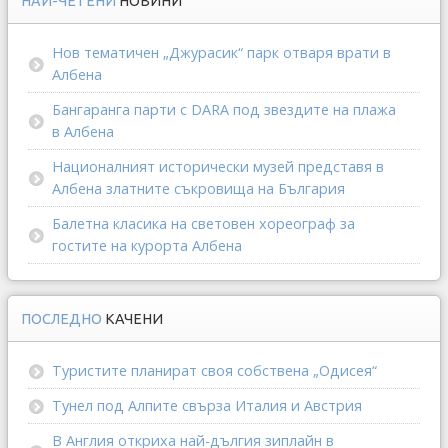
НАЙ-ЧЕТЕНИ
НОВИНИ
Нов тематичен „Джурасик“ парк отваря врати в
Албена
Бангаранга парти с DARA под звездите на плажа
в Албена
Националният исторически музей представя в
Албена златните съкровища на България
Балетна класика на световен хореограф за
гостите на курорта Албена
ПОСЛЕДНО
КАЧЕНИ
Туристите планират своя собствена „Одисея“
Тунел под Алпите свърза Италия и Австрия
В Англия откриха най-дългия зиплайн в