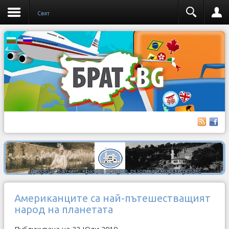
Свят
Американците са най-пътешестващият
народ на планетата