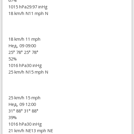
67%
1015 hPa
29.97 inHg
18 km/h N
11 mph N
18 km/h
11 mph
Нед, 09 09:00
25°
78°
25°
78°
52%
1016 hPa
30 inHg
25 km/h N
15 mph N
25 km/h
15 mph
Нед, 09 12:00
31°
88°
31°
88°
39%
1016 hPa
30 inHg
21 km/h NE
13 mph NE