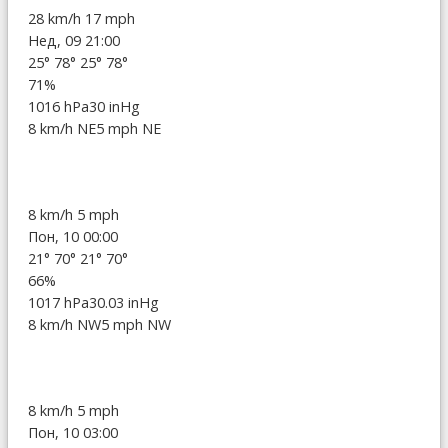
28 km/h
17 mph
Нед, 09 21:00
25°
78°
25°
78°
71%
1016 hPa
30 inHg
8 km/h NE
5 mph NE
8 km/h
5 mph
Пон, 10 00:00
21°
70°
21°
70°
66%
1017 hPa
30.03 inHg
8 km/h NW
5 mph NW
8 km/h
5 mph
Пон, 10 03:00