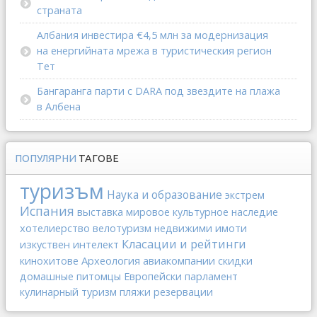
страната
Албания инвестира €4,5 млн за модернизация
на енергийната мрежа в туристическия регион
Тет
Бангаранга парти с DARA под звездите на плажа
в Албена
ПОПУЛЯРНИ
ТАГОВЕ
туризъм
Наука и образование
экстрем
Испания
выставка
мировое культурное наследие
хотелиерство
велотуризм
недвижими имоти
Класации и рейтинги
изкуствен интелект
Археология
авиакомпании
кинохитове
скидки
домашные питомцы
Европейски парламент
кулинарный туризм
пляжи
резервации