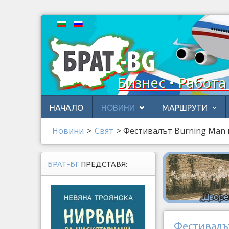
Бизнес • Работа
НАЧАЛО
НОВИНИ
МАРШРУТИ
Новини
>
Свят
>
Фестивалът Burning Man 
БРАТ-БГ
ПРЕДСТАВЯ:
Фестивалът