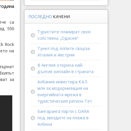
 година
ПОСЛЕДНО
КАЧЕНИ
ече са
ад 550
Туристите планират своя
собствена „Одисея“
ck Rock
Тунел под Алпите свърза
ието на
Италия и Австрия
В Англия откриха най-
върнат
дългия зиплайн в страната
 Екипът
ват за
Албания инвестира €4,5
млн за модернизация на
енергийната мрежа в
туристическия регион Тет
Бангаранга парти с DARA
под звездите на плажа в
Албена