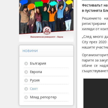
Фестивалът на 
в пустинята Бл
Решението на
регистрирани 
хиляди от кои
„След много д
City през 2020
нашите участни
НОВИНИ
Организаторит
парите за заку
България
обаче се надя
съществуванет
Европа
Русия
Свят
Млад репортер