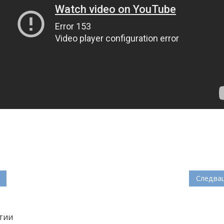
Следва
тии