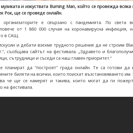
музиката и изкуствата Burning Man, който се провежда всяка
ек Рок, ще се проведе онлайн.
 организаторите е свързано с пандемията. По света в
повече от 1 860 000 случая на коронавирусна инфекция, н
то в САЩ.
искусии и дебати взехме трудното решение да не строим Bla
 г.“, съобщава сайтът на фестивала. „Здравето и благополуч
ци, сътрудници и съседи са наш главен приоритет.“
е планират да "построят" града онлайн. Те са готови да 
пените билети на всички, които поискат възстановяването им.
ва че ще се намерят и такива, които могат да ги пожерт
о на фестивала.