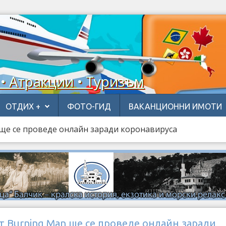
 • Атракции • Туризъм
ОТДИХ +
ФОТО-ГИД
ВАКАНЦИОННИ ИМОТИ
ще се проведе онлайн заради коронавируса
 Burning Man ще се проведе онлайн заради