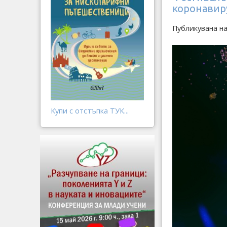
коронавир
Публикувана на
Купи с отстъпка ТУК...