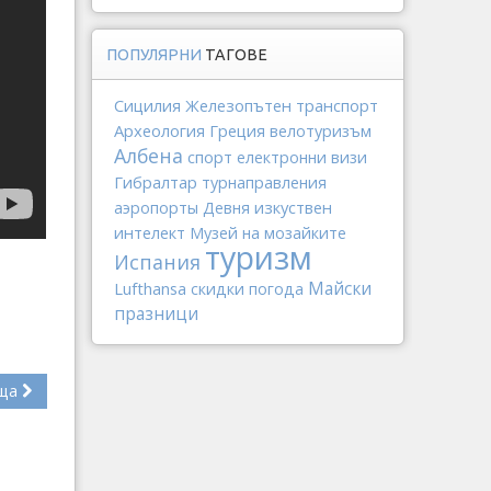
ПОПУЛЯРНИ
ТАГОВЕ
Сицилия
Железопътен транспорт
Археология
Греция
велотуризъм
Албена
спорт
електронни визи
Гибралтар
турнаправления
изкуствен
аэропорты
Девня
интелект
Музей на мозайките
туризм
Испания
Майски
Lufthansa
скидки
погода
празници
ща