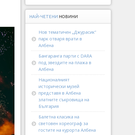
НАЙ-ЧЕТЕНИ
НОВИНИ
Нов тематичен „Джурасик“
парк отваря врати в
Албена
Бангаранга парти с DARA
под звездите на плажа в
Албена
Националният
исторически музей
представя в Албена
златните съкровища на
България
Балетна класика на
световен хореограф за
гостите на курорта Албена