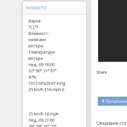
ВРЕМЕТО
Варна
°C
|
°F
Влажност:
налягане:
вятъра:
Температура
вятъра
Нед, 09 18:00
32°
90°
31°
87°
Share
47%
1015 hPa
29.97 inHg
25 km/h E
16 mph E
Предишна
25 km/h
16 mph
Нед, 09 21:00
Свързани ста
26°
79°
23°
73°