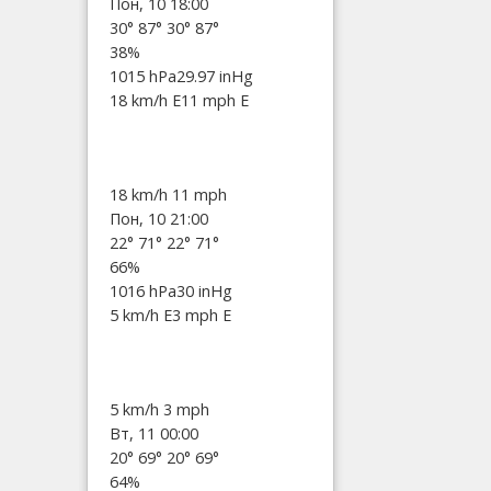
Пон, 10 18:00
30°
87°
30°
87°
38%
1015 hPa
29.97 inHg
18 km/h E
11 mph E
18 km/h
11 mph
Пон, 10 21:00
22°
71°
22°
71°
66%
1016 hPa
30 inHg
5 km/h E
3 mph E
5 km/h
3 mph
Вт, 11 00:00
20°
69°
20°
69°
64%