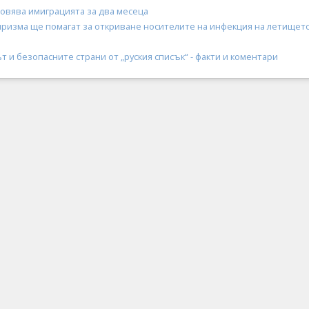
овява имиграцията за два месеца
иризма ще помагат за откриване носителите на инфекция на летището
 и безопасните страни от „руския списък“ - факти и коментари