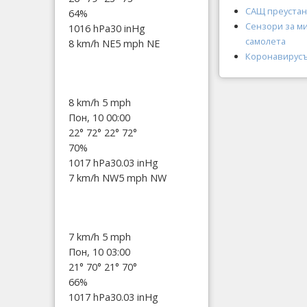
САЩ преустан
64%
Сензори за м
1016 hPa
30 inHg
самолета
8 km/h NE
5 mph NE
Коронавирусът
8 km/h
5 mph
Пон, 10 00:00
22°
72°
22°
72°
70%
1017 hPa
30.03 inHg
7 km/h NW
5 mph NW
7 km/h
5 mph
Пон, 10 03:00
21°
70°
21°
70°
66%
1017 hPa
30.03 inHg