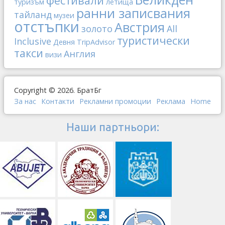
фестивали
туризъм
летища
ранни записвания
тайланд
музеи
отстъпки
Австрия
золото
All
туристически
Inclusive
Девня
TripAdvisor
такси
Англия
визи
Copyright © 2026. БратБг
За нас
Контакти
Рекламни промоции
Реклама
Home
Наши партньори: