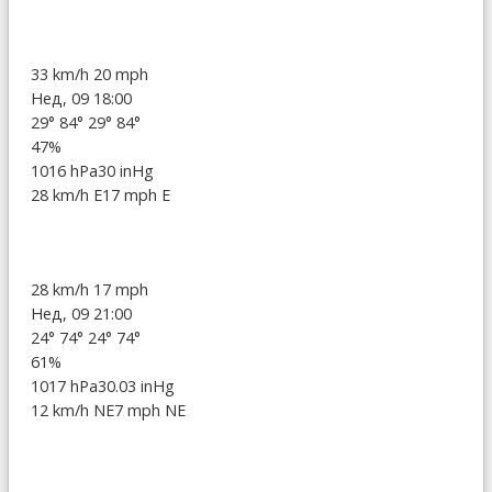
33 km/h
20 mph
Нед, 09 18:00
29°
84°
29°
84°
47%
1016 hPa
30 inHg
28 km/h E
17 mph E
28 km/h
17 mph
Нед, 09 21:00
24°
74°
24°
74°
61%
1017 hPa
30.03 inHg
12 km/h NE
7 mph NE