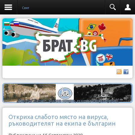
Свят
Откриха слабото място на вируса,
ръководителят на екипа е българин