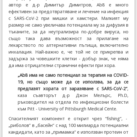
автор е д-р Димитър Димитров, Ab8 е много
ефективен за предотвратяване и лечение на инфекция
с SARS-CoV-2 при мишки и хамстери. Малкият му
размер не само увеличава потенциала му за дифузия в
тъканите, за да неутрализира по-добре вируса, но
също така дава възможност за прилагане на
лекарството по алтернативни пътища, включително
инхалация. Най-важно е, че той не се прикрепва и
задържа за човешките клетки - добър знак, че няма
да има отрицателни странични ефекти при хора.
„Ab8 има не само потенциал за терапия на COVID-
19, но също може да се използва, за да се
предпазят хората от заразяване с SARS-CoV-2“
,
каза съавторът д-р Джон Мелърс, Ph.D,
ръководител на отдела по инфекциозни болести
към Pitt - University of Pittsburgh Medical Cente.
Спасителният компонент е открит чрез “fishing”, -
„риболов“ в „басейн“ с над 100 милиарда потенциални
кандидати, като за „примамка“ е използван протеин от