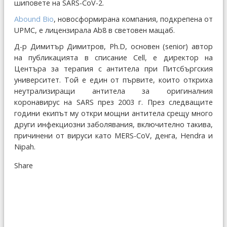
шиповете на SARS-CoV-2.
Abound Bio
, новосформирана компания, подкрепена от
UPMC, е лицензирала Ab8 в световен мащаб.
Д-р Димитър Димитров, Ph.D, основен (senior) автор
на публикацията в списание Cell, e директор на
Центъра за терапия с антитела при Питсбъргския
университет. Той е един от първите, които откриха
неутрализиращи антитела за оригиналния
коронавирус на SARS през 2003 г. През следващите
години екипът му откри мощни антитела срещу много
други инфекциозни заболявания, включително такива,
причинени от вируси като MERS-CoV, денга, Hendra и
Nipah.
Share