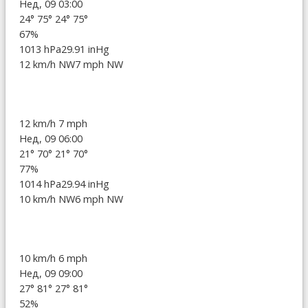
Нед, 09 03:00
24°
75°
24°
75°
67%
1013 hPa
29.91 inHg
12 km/h NW
7 mph NW
12 km/h
7 mph
Нед, 09 06:00
21°
70°
21°
70°
77%
1014 hPa
29.94 inHg
10 km/h NW
6 mph NW
10 km/h
6 mph
Нед, 09 09:00
27°
81°
27°
81°
52%