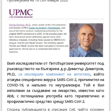
Публикувана на 16 Септември 2020
Екип изследователи от Питсбъргския университет под
ръководството на българина д-р Димитър Димитров,
Ph.D,
са изолирали компонент на антитяло
, който
атакува специфично вируса SARS-CoV-2, причинител на
COVID-19, и напълно го неутрализира. Той е бил
използван за създаване на лекарство, известно като
Ab8, с потенциална употреба като терапевтично и
профилактично средство срещу SARS-CoV-2.
Според публикацията в списание Cell, чийто основен