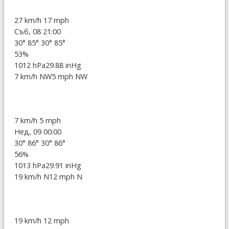
27 km/h
17 mph
Съб, 08 21:00
30°
85°
30°
85°
53%
1012 hPa
29.88 inHg
7 km/h NW
5 mph NW
7 km/h
5 mph
Нед, 09 00:00
30°
86°
30°
86°
56%
1013 hPa
29.91 inHg
19 km/h N
12 mph N
19 km/h
12 mph