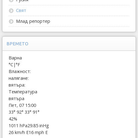
Свят
Млад репортер
ВРЕМЕТО
Варна
°C
|
°F
Влажност:
налягане:
вятъра:
Температура
вятъра
Пет, 07 15:00
33°
92°
33°
91°
42%
1011 hPa
29.85 inHg
26 km/h E
16 mph E