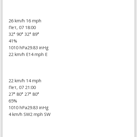
26 km/h
16 mph
Пет, 07 18:00
32°
90°
32°
89°
41%
1010 hPa
29.83 inHg
22 km/h E
14 mph E
22 km/h
14 mph
Пет, 07 21:00
27°
80°
27°
80°
65%
1010 hPa
29.83 inHg
4 km/h SW
2 mph SW