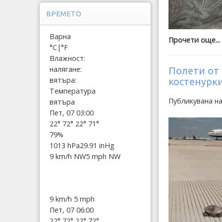
ВРЕМЕТО
Варна
Прочети още...
°C
|
°F
Влажност:
налягане:
Полети от
вятъра:
костенурк
Температура
Публикувана н
вятъра
Пет, 07 03:00
22°
72°
22°
71°
79%
1013 hPa
29.91 inHg
9 km/h NW
5 mph NW
9 km/h
5 mph
Пет, 07 06:00
22°
72°
22°
72°