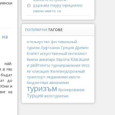
иянски
държава Науру официално
смени името си
ПОПУЛЯРНИ
ТАГОВЕ
 на
отельерство
фестивальный
Греция
Древен
туризм
Луфтханза
Египет
искусственный интеллект
Виена
Европа
Класации
аквапарк
 най-
и рейтингы
Wizz
турнаправления
и в Ню
Air
класация
Железнодорожный
 бъдат
транспорт
недвижими имоти
нат до
бюджетные авиалинии
туризъм
. Юни и
бронирование
ане на
Турция
велотуризъм