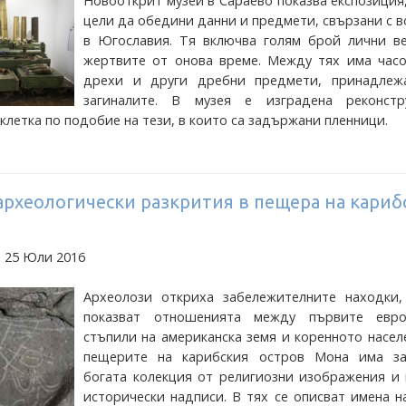
Новооткрит музей в Сараево показва експозиция
цели да обедини данни и предмети, свързани с 
в Югославия. Тя включва голям брой лични в
жертвите от онова време. Между тях има часо
дрехи и други дребни предмети, принадлеж
загиналите. В музея е изградена реконстр
клетка по подобие на тези, в които са задържани пленници.
археологически разкрития в пещера на кариб
а 25 Юли 2016
Археолози откриха забележителните находки,
показват отношенията между първите евро
стъпили на американска земя и коренното насел
пещерите на карибския остров Мона има за
богата колекция от религиозни изображения и 
исторически надписи. В тях се описват имена н