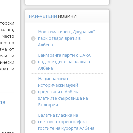
НАЙ-ЧЕТЕНИ
НОВИНИ
торски
алага,
Нов тематичен „Джурасик“
 често
парк отваря врати в
ество
Албена
ама от
Бангаранга парти с DARA
мели и
под звездите на плажа в
ически
Албена
кват и
Националният
исторически музей
представя в Албена
златните съкровища на
да
България
Балетна класика на
световен хореограф за
гостите на курорта Албена