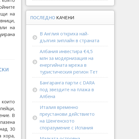
, която
войните
ещи на
ПОСЛЕДНО
КАЧЕНИ
вници,
али на
В Англия откриха най-
уирана
дългия зиплайн в страната
Албания инвестира €4,5
млн за модернизация на
енергийната мрежа в
ски
туристическия регион Тет
Бангаранга парти с DARA
под звездите на плажа в
Албена
 които
Италия временно
пейци,
преустанови действието
ение. В
на Шенгенското
пазена
споразумение с Испания
над 30
а хора,
Малката островна