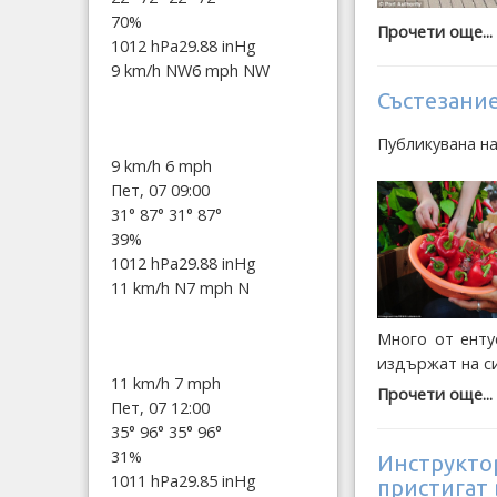
70%
Прочети още...
1012 hPa
29.88 inHg
9 km/h NW
6 mph NW
Състезани
Публикувана н
9 km/h
6 mph
Пет, 07 09:00
31°
87°
31°
87°
39%
1012 hPa
29.88 inHg
11 km/h N
7 mph N
Много от енту
издържат на с
11 km/h
7 mph
Прочети още...
Пет, 07 12:00
35°
96°
35°
96°
31%
Инструктo
1011 hPa
29.85 inHg
пристигат 