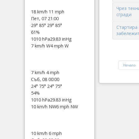
Чрез техн
18 km/h
11 mph
сгради
Пет, 07 21:00
29°
85°
29°
85°
Стартира 
61%
забележит
1010 hPa
29.83 inHg
7 km/h W
4 mph W
Начало
7 km/h
4 mph
Съб, 08 00:00
24°
75°
24°
75°
54%
1010 hPa
29.83 inHg
10 km/h NW
6 mph NW
10 km/h
6 mph