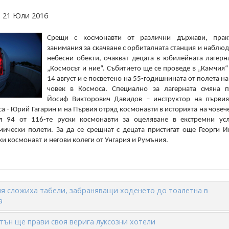
а 21 Юли 2016
Срещи с космонавти от различни държави, прак
занимания за скачване с орбиталната станция и наблю
небесни обекти, очакват децата в юбилейната лагерн
„Космосът и ние“. Събитието ще се проведе в „Камчия“
14 август и е посветено на 55-годишнината от полета н
човек в Космоса. Специално за лагерната смяна п
Йосиф Викторович Давидов – инструктор на първия
а - Юрий Гагарин и на Първия отряд космонавти в историята на човеч
л 94 от 116-те руски космонавти за оцеляване в екстремни ус
мически полети.
За да се срещнат с децата пристигат още Георги И
и космонавт и негови колеги от Унгария и Румъния.
я сложиха табели, забраняващи ходенето до тоалетна в
а
тън ще прави своя верига луксозни хотели