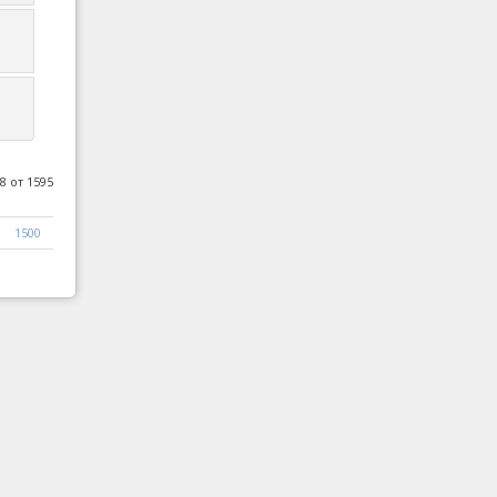
и
8 от 1595
1500
1501
1502
Следваща
Край