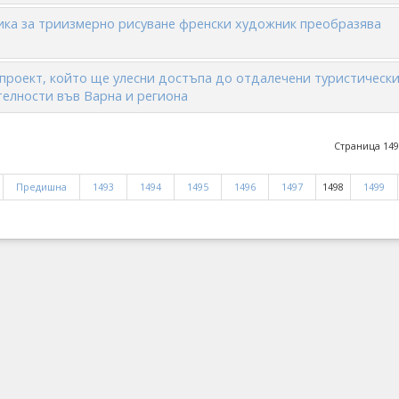
ика за триизмерно рисуване френски художник преобразява
проект, който ще улесни достъпа до отдалечени туристическ
елности във Варна и региона
Страница 149
Предишна
1493
1494
1495
1496
1497
1498
1499