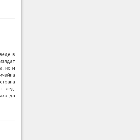
веде в
изядат
а, но и
бичайна
 страна
т лед.
пяха да