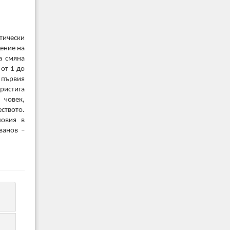
тически
дение на
а смяна
 от 1 до
а първия
ристига
 човек,
еството.
ловия в
ванов –