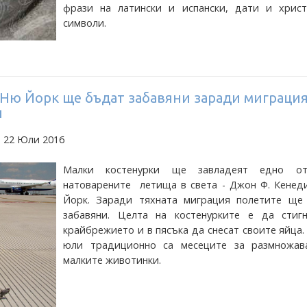
фрази на латински и испански, дати и христ
символи.
 Ню Йорк ще бъдат забавяни заради миграция
и
а 22 Юли 2016
Малки костенурки ще завладеят едно от
натоварените летища в света - Джон Ф. Кенед
Йорк. Заради тяхната миграция полетите ще
забавяни. Целта на костенурките е да стиг
крайбрежието и в пясъка да снесат своите яйца
юли традиционно са месеците за размножав
малките животинки.