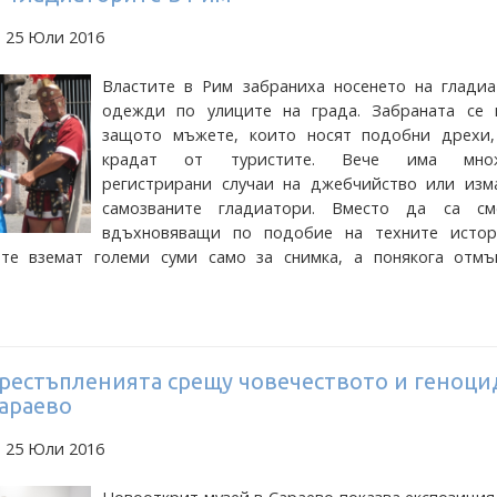
а 25 Юли 2016
Властите в Рим забраниха носенето на гладиа
одежди по улиците на града. Забраната се н
защото мъжете, които носят подобни дрехи,
крадат от туристите. Вече има множ
регистрирани случаи на джебчийство или изм
самозваните гладиатори. Вместо да са с
вдъхновяващи по подобие на техните истор
 те вземат големи суми само за снимка, а понякога отмъ
престъпленията срещу човечеството и геноци
Сараево
а 25 Юли 2016