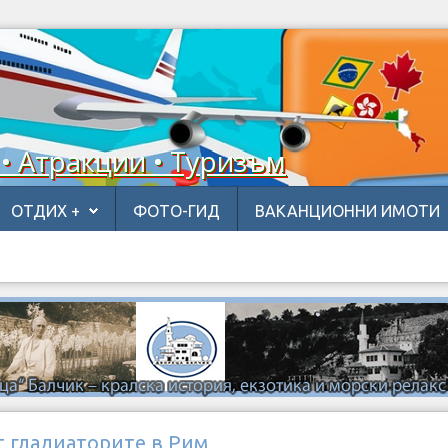
 • Атракции • Туризъм
ОТДИХ +
ФОТО-ГИД
ВАКАНЦИОННИ ИМОТИ
т гладиаторите в Рим