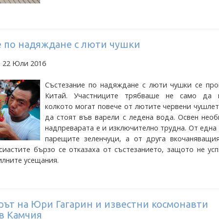
е по надяждане с люти чушки
а 22 Юли 2016
Състезание по надяждане с люти чушки се про
Китай. Участниците трябваше не само да 
колкото могат повече от лютите червени чушлет
да стоят във варели с ледена вода. Освен нео
надпреварата е и изключително трудна. От една
парещите зеленчуци, а от друга вкочаняващия
сиастите бързо се отказаха от състезанието, защото не ус
илните усещания.
рът на Юри Гагарин и известни космонавти
в Камчия