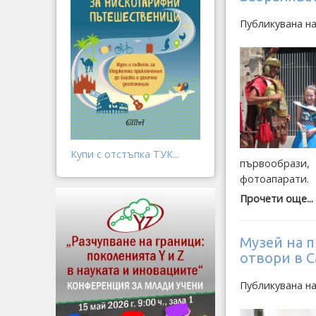
Публикувана н
Купи с отстъпка ТУК...
първообрази,
фотоапарати.
Прочети още...
Музей на 
отвори в 
Публикувана н