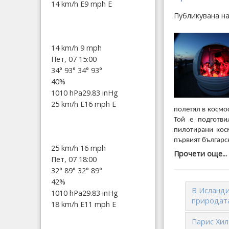
14 km/h E
9 mph E
Публикувана н
14 km/h
9 mph
Пет, 07 15:00
34°
93°
34°
93°
40%
1010 hPa
29.83 inHg
25 km/h E
16 mph E
полетял в космос
Той е подготви
пилотирани кос
първият българск
25 km/h
16 mph
Прочети още...
Пет, 07 18:00
32°
89°
32°
89°
42%
В Исланди
1010 hPa
29.83 inHg
природат
18 km/h E
11 mph E
Парис Хил