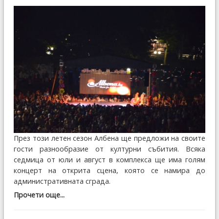
През този летен сезон Албена ще предложи на своите
гости разнообразие от културни събития. Всяка
седмица от юли и август в комплекса ще има голям
концерт на открита сцена, която се намира до
административната сграда.
Прочети още...