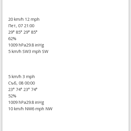
20 km/h
12 mph
Пет, 07 21:00
29°
85°
29°
85°
62%
1009 hPa
29.8 inHg
5 km/h SW
3 mph SW
5 km/h
3 mph
Съб, 08 00:00
23°
74°
23°
74°
52%
1009 hPa
29.8 inHg
10 km/h NW
6 mph NW