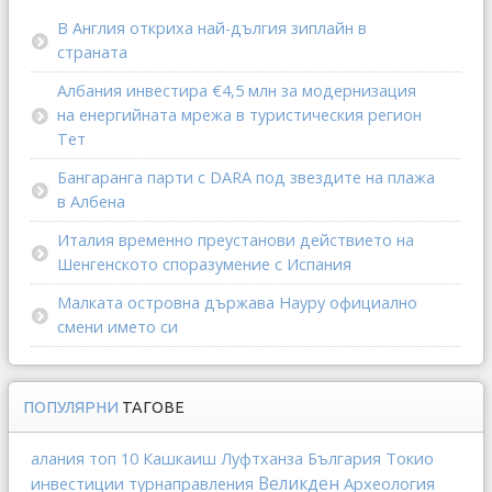
В Англия откриха най-дългия зиплайн в
страната
Албания инвестира €4,5 млн за модернизация
на енергийната мрежа в туристическия регион
Тет
Бангаранга парти с DARA под звездите на плажа
в Албена
Италия временно преустанови действието на
Шенгенското споразумение с Испания
Малката островна държава Науру официално
смени името си
ПОПУЛЯРНИ
ТАГОВЕ
Токио
алания
топ 10
Кашкаиш
Луфтханза
България
Великден
инвестиции
Археология
турнаправления