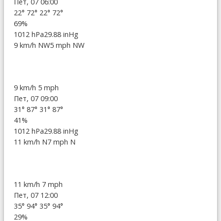
Пет, 07 06:00
22°
72°
22°
72°
69%
1012 hPa
29.88 inHg
9 km/h NW
5 mph NW
9 km/h
5 mph
Пет, 07 09:00
31°
87°
31°
87°
41%
1012 hPa
29.88 inHg
11 km/h N
7 mph N
11 km/h
7 mph
Пет, 07 12:00
35°
94°
35°
94°
29%