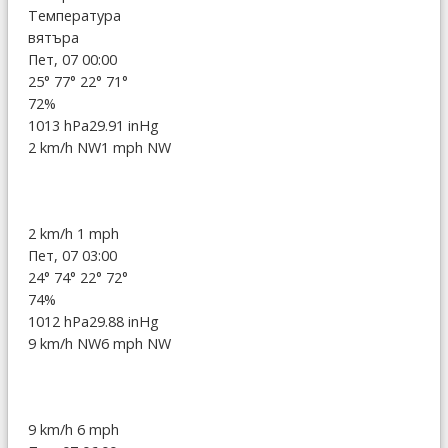
Температура
вятъра
Пет, 07 00:00
25°
77°
22°
71°
72%
1013 hPa
29.91 inHg
2 km/h NW
1 mph NW
2 km/h
1 mph
Пет, 07 03:00
24°
74°
22°
72°
74%
1012 hPa
29.88 inHg
9 km/h NW
6 mph NW
9 km/h
6 mph