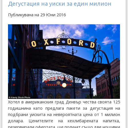
Дегустация на уиски за един милион
Публикувана на 29 Юни 2016
Хотел в американския град Денвър чества своята 125
годишнина като предлага пакети за дегустация на
подбрани уискита на невероятната цена от 1 милион
долара. Ценителите на кехлибарената напитка,
резервирали офертата, ще получат също две нощувки