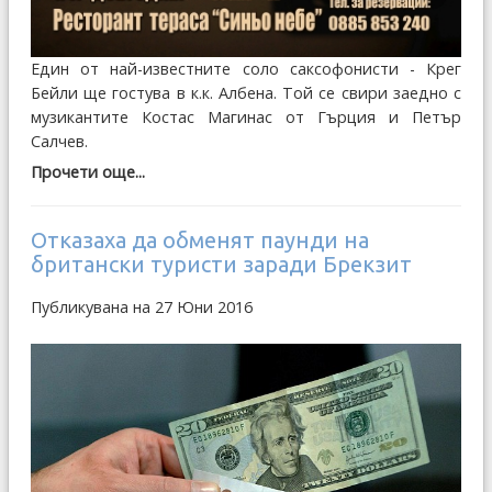
Един от най-известните соло саксофонисти - Крег
Бейли ще гостува в к.к. Албена. Той се свири заедно с
музикантите Костас Магинас от Гърция и Петър
Салчев.
Прочети още...
Отказаха да обменят паунди на
британски туристи заради Брекзит
Публикувана на 27 Юни 2016