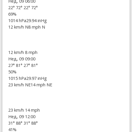
Нед, 09 06:00
22°
72°
22°
72°
69%
1014 hPa
29.94 inHg
12 km/h N
8 mph N
12 km/h
8 mph
Нед, 09 09:00
27°
81°
27°
81°
50%
1015 hPa
29.97 inHg
23 km/h NE
14 mph NE
23 km/h
14 mph
Нед, 09 12:00
31°
88°
31°
88°
41%