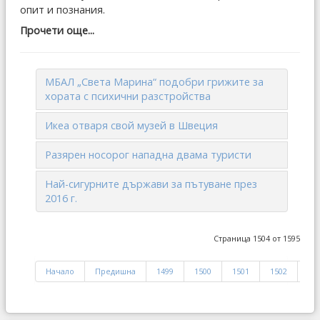
опит и познания.
Прочети още...
МБАЛ „Света Марина“ подобри грижите за
хората с психични разстройства
Икеа отваря свой музей в Швеция
Разярен носорог нападна двама туристи
Най-сигурните държави за пътуване през
2016 г.
Страница 1504 от 1595
Начало
Предишна
1499
1500
1501
1502
15