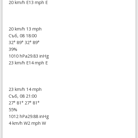
20 km/h E
13 mph E
20 km/h
13 mph
Съб, 08 18:00
32°
89°
32°
89°
39%
1010 hPa
29.83 inHg
23 km/h E
14 mph E
23 km/h
14 mph
Съб, 08 21:00
27°
81°
27°
81°
55%
1012 hPa
29.88 inHg
4 km/h W
2 mph W