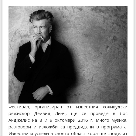
Фестивал, организиран от известния холивудски
режисьор Дейвид Линч, ще се проведе в Лос
Анджелис на 8 и 9 октомври 2016 г. Много музика,
разговори и изложби са предвидени в програмата.
Известни и успели в своята област хора ще споделят