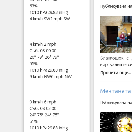
63%
Публикувана на
1010 hPa
29.83 inHg
4 km/h SW
2 mph SW
4 km/h
2 mph
Съб, 08 00:00
26°
79°
26°
79°
Бианкошок е 
55%
виртуалните с
1010 hPa
29.83 inHg
Прочети още...
9 km/h NW
6 mph NW
Мечтаната 
9 km/h
6 mph
Публикувана на
Съб, 08 03:00
24°
75°
24°
75°
51%
1010 hPa
29.83 inHg