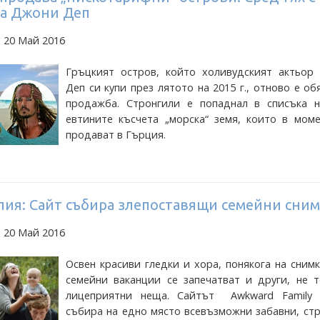
на Джони Деп
 20 Май 2016
Гръцкият остров, който холивудският актьор
Деп си купи през лятото на 2015 г., отново е об
продажба. Стронгили е попаднал в списъка н
евтините късчета „морска“ земя, които в моме
продават в Гърция.
пия: Сайт събира злепоставящи семейни сни
 20 Май 2016
Освен красиви гледки и хора, понякога на сним
семейни ваканции се запечатват и други, не т
лицеприятни неща. Сайтът Awkward Family 
събира на едно място всевъзможни забавни, ст