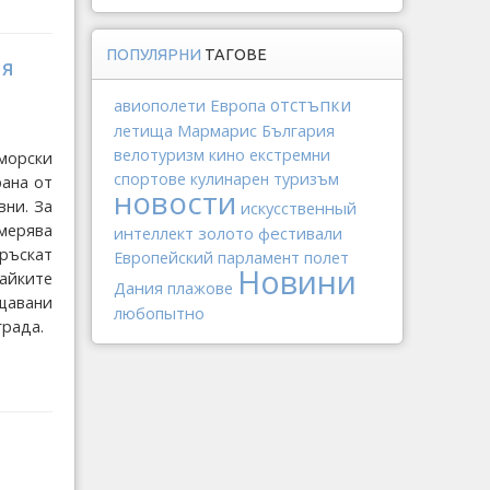
ПОПУЛЯРНИ
ТАГОВЕ
ия
отстъпки
Европа
авиополети
Мармарис
летища
България
велотуризм
кино
екстремни
 морски
спортове
кулинарен туризъм
рана от
новости
вни. За
искусственный
амерява
интеллект
золото
фестивали
ръскат
Европейский парламент
полет
Новини
айките
Дания
плажове
щавани
любопытно
града.