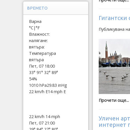
ВРЕМЕТО
Гигантски 
Варна
°C
|
°F
Публикувана на
Влажност:
налягане:
вятъра:
Температура
вятъра
Пет, 07 18:00
33°
91°
32°
89°
54%
1010 hPa
29.83 inHg
22 km/h E
14 mph E
Прочети още...
22 km/h
14 mph
Уличен арт
Пет, 07 21:00
интернет 
29°
84°
27°
80°