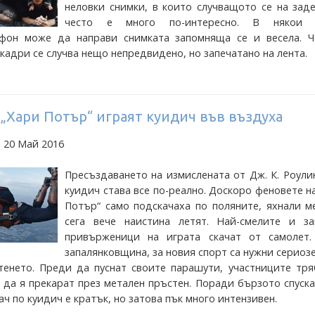
неловки снимки, в които случващото се на зад
често е много по-интересно. В някои с
 фон може да направи снимката запомняща се и весела. Ч
кадри се случва нещо непредвидено, но запечатано на лента.
„Хари Потър“ играят куидич във въздуха
 20 Май 2016
Пресъздаването на измислената от Дж. К. Роули
куидич става все по-реално. Доскоро феновете н
Потър“ само подскачаха по поляните, яхнали м
сега вече наистина летят. Най-смелите и за
привърженици на играта скачат от самолет.
запалянковщина, за новия спорт са нужни сериоз
тенето. Преди да пуснат своите парашути, участниците тря
и да я прекарат през метален пръстен. Поради бързото спуск
ач по куидич е кратък, но затова пък много интензивен.