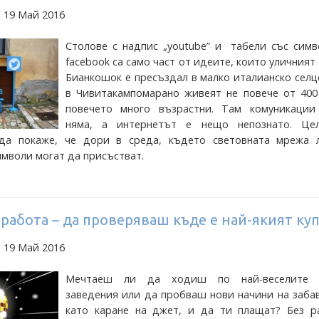
 19 Май 2016
Столове с надпис „youtube” и табели със симв
facebook са само част от идеите, които уличният
Бианкошок е пресъздал в малко италианско селц
в Чивитакампомарано живеят не повече от 400
повечето много възрастни. Там комуникации
няма, а интернетът е нещо непознато. Це
да покаже, че дори в среда, където световната мрежа л
имволи могат да присъстват.
работа – да проверяваш къде е най-якият ку
 19 Май 2016
Мечтаеш ли да ходиш по най-веселите 
заведения или да пробваш нови начини на заба
като каране на джет, и да ти плащат? Без р