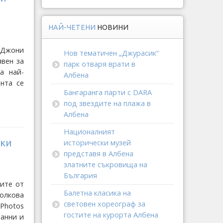
НАЙ-ЧЕТЕНИ
НОВИНИ
 Джони
Нов тематичен „Джурасик“
явен за
парк отваря врати в
а най-
Албена
нта се
Бангаранга парти с DARA
под звездите на плажа в
Албена
Националният
мки
исторически музей
представя в Албена
златните съкровища на
България
ките от
Балетна класика на
олкова
световен хореограф за
Photos
гостите на курорта Албена
ранни и