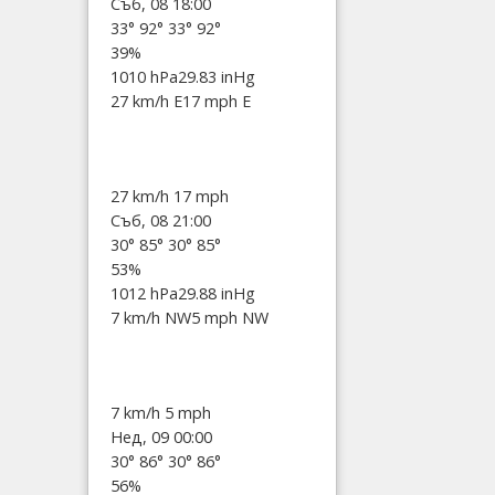
Съб, 08 18:00
33°
92°
33°
92°
39%
1010 hPa
29.83 inHg
27 km/h E
17 mph E
27 km/h
17 mph
Съб, 08 21:00
30°
85°
30°
85°
53%
1012 hPa
29.88 inHg
7 km/h NW
5 mph NW
7 km/h
5 mph
Нед, 09 00:00
30°
86°
30°
86°
56%