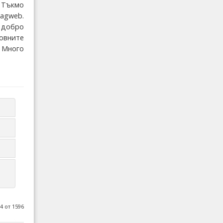
 Тъкмо
gweb.
 добро
овните
 Много
4 от 1596