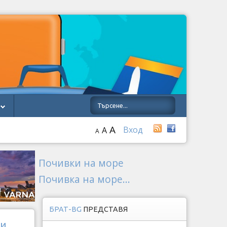
A
Вход
A
A
Почивки на море
Почивка на море...
БРАТ-BG
ПРЕДСТАВЯ
 и