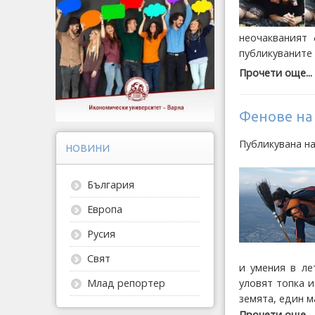
неочакваният
публикуваните 
Прочети още...
Фенове на 
Публикувана на
НОВИНИ
България
Европа
Русия
Свят
и умения в ле
уловят топка 
Млад репортер
земята, един м
Прочети още...