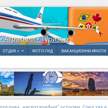
 • Атракции • Туризъм
ОТДИХ +
ФОТО-ГИД
ВАКАНЦИОННИ ИМОТИ
продава „нискотарифни“ острови. Сред тях е