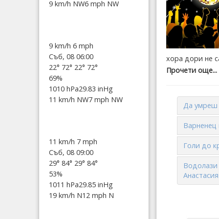
9 km/h NW
6 mph NW
9 km/h
6 mph
Съб, 08 06:00
хора дори не с
22°
72°
22°
72°
Прочети още...
69%
1010 hPa
29.83 inHg
11 km/h NW
7 mph NW
Да умреш 
Варненец 
11 km/h
7 mph
Голи до к
Съб, 08 09:00
29°
84°
29°
84°
Водолази 
53%
Анастасия
1011 hPa
29.85 inHg
19 km/h N
12 mph N