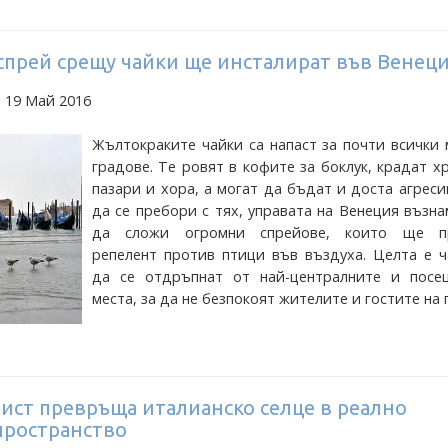
спрей срещу чайки ще инсталират във Венец
 19 Май 2016
Жълтокраките чайки са напаст за почти всички
градове. Те ровят в кофите за боклук, крадат х
пазари и хора, а могат да бъдат и доста агреси
да се пребори с тях, управата на Венеция възн
да сложи огромни спрейове, които ще п
репелент против птици във въздуха. Целта е ч
да се отдръпнат от най-централните и посе
места, за да не безпокоят жителите и гостите на 
ист превръща италианско селце в реално
пространство