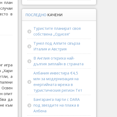
ен план
лучаи
есто в
ПОСЛЕДНО
КАЧЕНИ
Туристите планират своя
собствена „Одисея“
Тунел под Алпите свърза
Италия и Австрия
В Англия откриха най-
дългия зиплайн в страната
нг игра
а „Хари
Албания инвестира €4,5
етли, а
млн за модернизация на
палени
енергийната мрежа в
 Освен
туристическия регион Тет
ен опит
бва да
Бангаранга парти с DARA
ане към
под звездите на плажа в
Албена