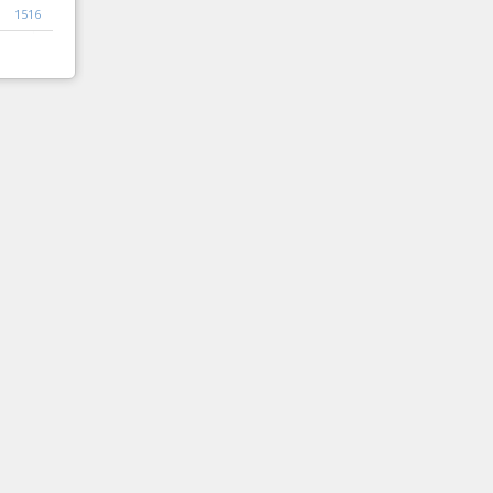
1516
1517
1518
Следваща
Край