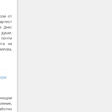
оли от
 артист
е. Днес
 души,
 почти
лта на
ипсва,
пон
нощни
вление,
аботно