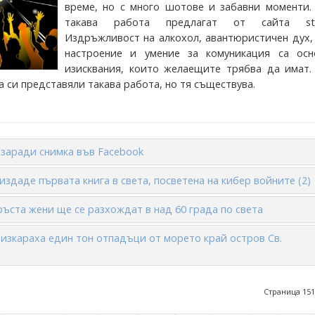
време, но с много шотове и забавни моменти.
такава работа предлагат от сайта sta
Издръжливост на алкохол, авантюристичен дух,
настроение и умение за комуникация са осн
изисквания, които желаещите трябва да имат.
а си представяли такава работа, но тя съществува.
заради снимка във Facebook
издаде първата книга в света, посветена на кибер войните (2)
ръста жени ще се разхождат в над 60 града по света
изкараха един тон отпадъци от морето край остров Св.
Страница 151