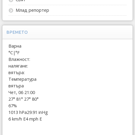
Млад репортер
ВРЕМЕТО
Варна
°C
|
°F
Влажност:
налягане:
вятъра:
Температура
вятъра
Чет, 06 21:00
27°
81°
27°
80°
67%
1013 hPa
29.91 inHg
6 km/h E
4 mph E