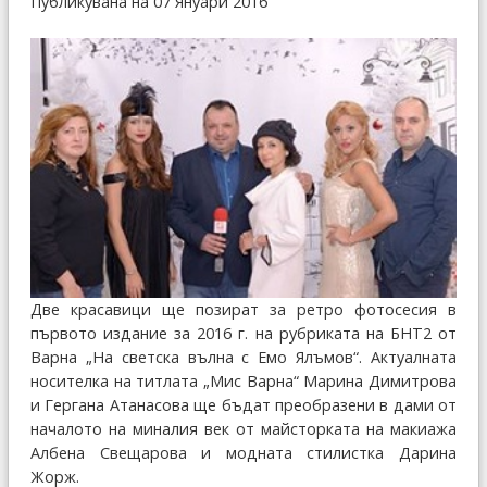
Публикувана на 07 Януари 2016
Две красавици ще позират за ретро фотосесия в
първото издание за 2016 г. на рубриката на БНТ2 от
Варна „На светска вълна с Емо Ялъмов“. Актуалната
носителка на титлата „Мис Варна“ Марина Димитрова
и Гергана Атанасова ще бъдат преобразени в дами от
началото на миналия век от майсторката на макиажа
Албена Свещарова и модната стилистка Дарина
Жорж.