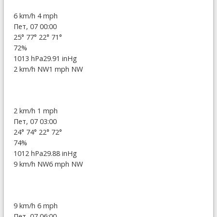
6 km/h
4 mph
Пет, 07 00:00
25°
77°
22°
71°
72%
1013 hPa
29.91 inHg
2 km/h NW
1 mph NW
2 km/h
1 mph
Пет, 07 03:00
24°
74°
22°
72°
74%
1012 hPa
29.88 inHg
9 km/h NW
6 mph NW
9 km/h
6 mph
Пет, 07 06:00