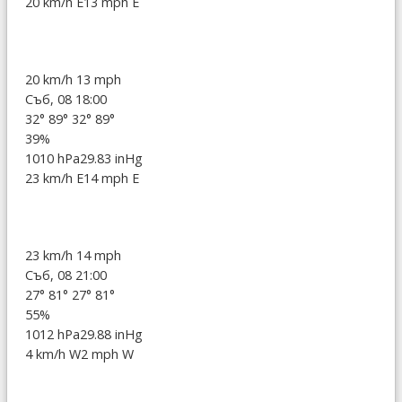
20 km/h E
13 mph E
20 km/h
13 mph
Съб, 08 18:00
32°
89°
32°
89°
39%
1010 hPa
29.83 inHg
23 km/h E
14 mph E
23 km/h
14 mph
Съб, 08 21:00
27°
81°
27°
81°
55%
1012 hPa
29.88 inHg
4 km/h W
2 mph W