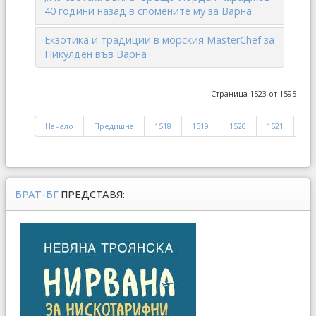
40 години назад в спомените му за Варна
Екзотика и традиции в морския MasterChef за
Никулден във Варна
Страница 1523 от 1595
Начало
Предишна
1518
1519
1520
1521
15
БРАТ-БГ
ПРЕДСТАВЯ: