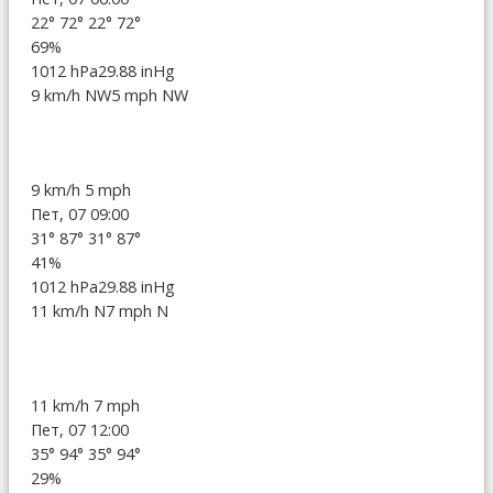
22°
72°
22°
72°
69%
1012 hPa
29.88 inHg
9 km/h NW
5 mph NW
9 km/h
5 mph
Пет, 07 09:00
31°
87°
31°
87°
41%
1012 hPa
29.88 inHg
11 km/h N
7 mph N
11 km/h
7 mph
Пет, 07 12:00
35°
94°
35°
94°
29%