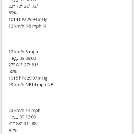
22°
72°
22°
72°
69%
1014 hPa
29.94 inHg
12 km/h N
8 mph N
12 km/h
8 mph
Нед, 09 09:00
27°
81°
27°
81°
50%
1015 hPa
29.97 inHg
23 km/h NE
14 mph NE
23 km/h
14 mph
Нед, 09 12:00
31°
88°
31°
88°
41%