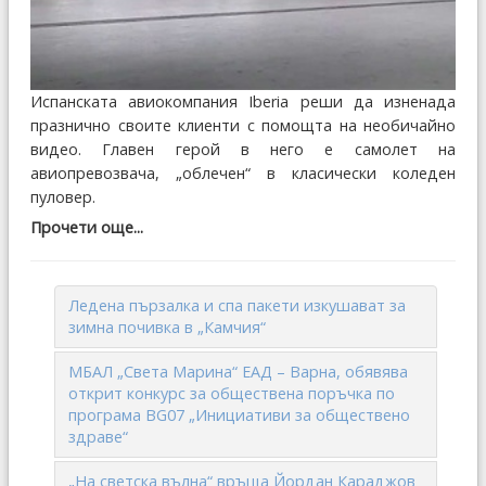
Испанската авиокомпания Iberia реши да изненада
празнично своите клиенти с помощта на необичайно
видео. Главен герой в него е самолет на
авиопревозвача, „облечен“ в класически коледен
пуловер.
Прочети още...
Ледена пързалка и спа пакети изкушават за
зимна почивка в „Камчия“
МБАЛ „Света Марина“ ЕАД – Варна, обявява
открит конкурс за обществена поръчка по
програма BG07 „Инициативи за обществено
здраве“
„На светска вълна“ връща Йордан Караджов