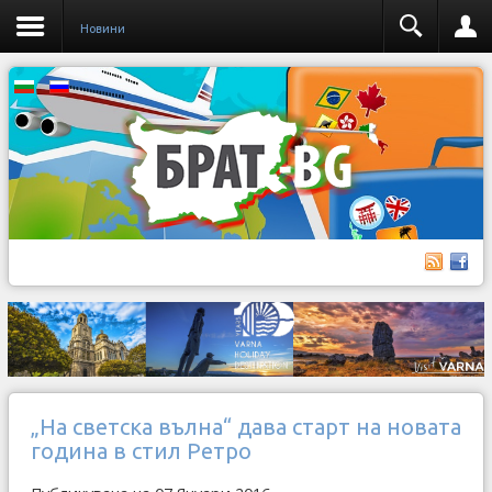
Новини
„На светска вълна“ дава старт на новата
година в стил Ретро