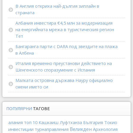
В Англия откриха най-дългия зиплайн в
страната
Албания инвестира €4,5 млн за модернизация
на енергийната мрежа в туристическия регион
Тет
Бангаранга парти с DARA под звездите на плажа
в Албена
Италия временно преустанови действието на
Шенгенското споразумение с Испания
Малката островна държава Науру официално
смени името си
ПОПУЛЯРНИ
ТАГОВЕ
Токио
алания
топ 10
Кашкаиш
Луфтханза
България
Великден
инвестиции
Археология
турнаправления