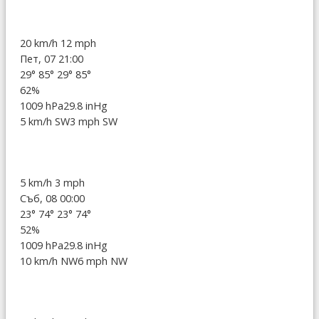
20 km/h
12 mph
Пет, 07 21:00
29°
85°
29°
85°
62%
1009 hPa
29.8 inHg
5 km/h SW
3 mph SW
5 km/h
3 mph
Съб, 08 00:00
23°
74°
23°
74°
52%
1009 hPa
29.8 inHg
10 km/h NW
6 mph NW