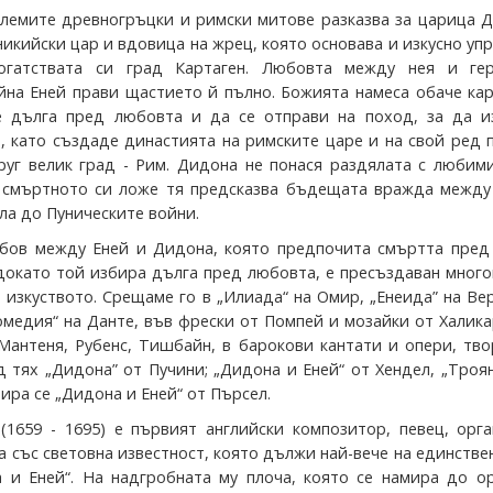
олемите древногръцки и римски митове разказва за царица 
икийски цар и вдовица на жрец, която основава и изкусно уп
огатствата си град Картаген. Любовта между нея и ге
йна Еней прави щастието й пълно. Божията намеса обаче ка
е дълга пред любовта и да се отправи на поход, за да и
, като създаде династията на римските царе и на свой ред
руг велик град - Рим. Дидона не понася раздялата с любим
 смъртното си ложе тя предсказва бъдещата вражда между
ла до Пуническите войни.
бов между Еней и Дидона, която предпочита смъртта пред
докато той избира дълга пред любовта, е пресъздаван мног
 изкуството. Срещаме го в „Илиада“ на Омир, „Енеида” на Ве
омедия“ на Данте, във фрески от Помпей и мозайки от Халика
Мантеня, Рубенс, Тишбайн, в барокови кантати и опери, тв
д тях „Дидона” от Пучини; „Дидона и Еней“ от Хендел, „Троя
ира се „Дидона и Еней“ от Пърсел.
(1659 - 1695) е първият английски композитор, певец, орг
а със световна известност, която дължи най-вече на единстве
 и Еней“. На надгробната му плоча, която се намира до ор