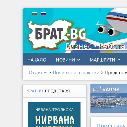
Бизнес • Работа
НАЧАЛО
НОВИНИ
МАРШРУТИ
Отдих +
>
Почивка и атракции
>
Представя
БРАТ-БГ
ПРЕДСТАВЯ:
Представят