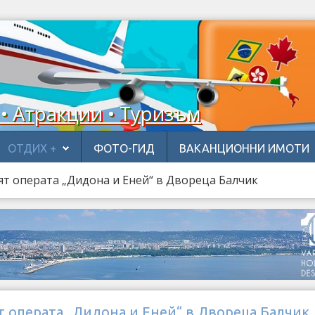
 • Атракции • Туризъм
ОТДИХ +
ФОТО-ГИД
ВАКАНЦИОННИ ИМОТИ
т операта „Дидона и Еней“ в Двореца Балчик
 операта „Дидона и Еней“ в Двореца Балчик