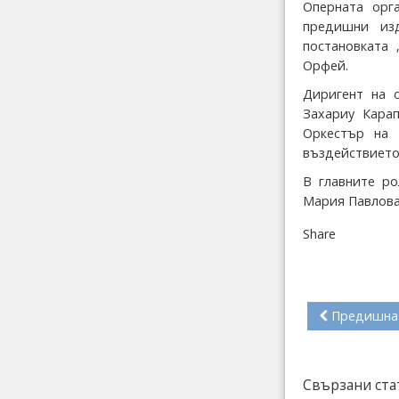
Оперната орг
предишни из
постановката
Орфей.
Диригент на 
Захариу Карап
Оркестър на 
въздействието 
В главните ро
Мария Павлова
Share
Предишна
Свързани ста