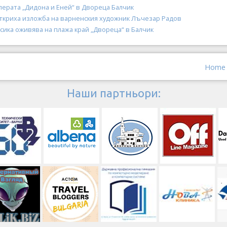
перата „Дидона и Еней“ в Двореца Балчик
откриха изложба на варненския художник Лъчезар Радов
сика оживява на плажа край „Двореца“ в Балчик
Home
Наши партньори: