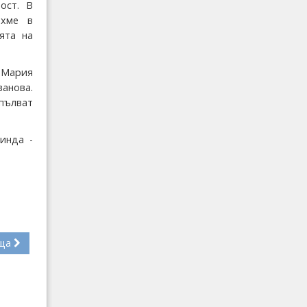
ост. В
ахме в
ята на
 Мария
анова.
пълват
инда -
ща