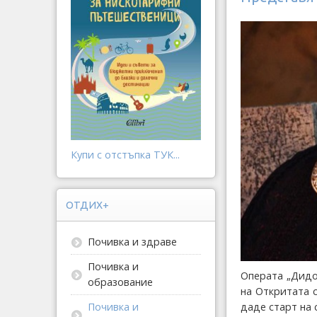
Купи с отстъпка ТУК...
ОТДИХ+
Почивка и здраве
Почивка и
Операта „Дидо
образование
на Откритата 
Почивка и
даде старт на 