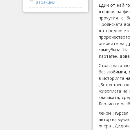
атракции
Един от най-г
дъщеря на фин
прочутия с б
Троянската во
да предпочет
пророчеството
основите на д
самоубива. На
Картаген, дове
Страстната лю
без любимия, 
в историята на
„Божествена к
живописта на 
класиката, сре
Берлиоз и разб
Хенри Пърсел 
автор на музик
опера „Дидона