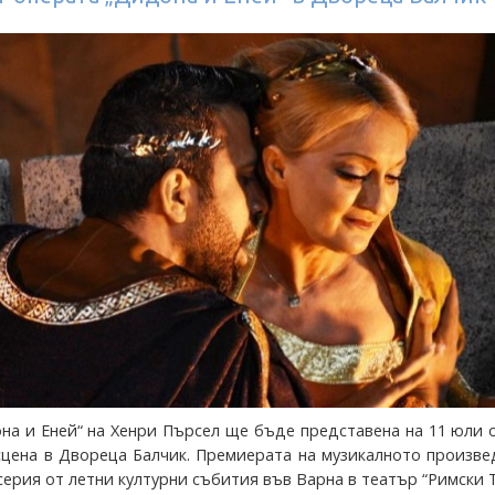
на и Еней“ на Хенри Пърсел ще бъде представена на 11 юли о
сцена в Двореца Балчик. Премиерата на музикалното произв
серия от летни културни събития във Варна в театър “Римски 