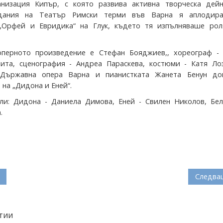
анизация Кипър, с която развива активна творческа дейн
дания на Театър Римски терми във Варна я аплодир
 „Орфей и Евридика“ на Глук, където тя изпълняваше рол
оперното произведение е Стефан Бояджиев,, хореограф -
ита, сценография - Андреа Параскева, костюми - Катя Лоз
Държавна опера Варна и пианистката Жанета Бенун до
на „Дидона и Еней“.
ли: Дидона - Даниела Димова, Еней - Свилен Николов, Бел
.
Следва
тии