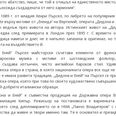
ото абатство, пише, че той е отишъл на единственото място
ъзхожда създадената от него хармония”.
 1689 г. от младия Хенри Пърсел, по либрето на популярния
e върху мотиви от „Енеида“ на Вергилий, операта „Дидона и 
о веднъж през живота на автора. Истинският живот на „Ди
 едва след премиерата в Лондон през 1895 г. С времето о
дица намеси и днес не е напълно запазена в оригинал, но 
та на въздействието й.
Еней“ Пърсел майсторски съчетава елементи от френс
барокова музика с мотиви от шотландския фолклор
 създава изтънчен, чисто английски бароков стил. Удив
нска опера в страна, в която националната опера все още не
 е имала развита традиция, „Дидона и Еней“ на Пърсел се пр
йска опера, която при това по своето художествено съвършен
ай-добрите италиански образци.
она и Еней“ е съвместна продукция на Държавна опера В
анизация Кипър. Режисьор на постановката е варненката
оято след дипломирането си в НМА „Панчо Владигеров“ с 
мества да живее и твори именно там. Тя е основател и прези