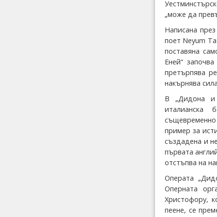
Уестминстърск
„може да прев
Написана през
поет Neyum Tat
поставяна сам
Еней“ започва
претърпява ре
накърнява сила
В „Дидона и 
италианска 
същевременно
пример за исти
създадена и не
първата англи
отстъпва на н
Операта „Дид
Оперната орг
Христофору, к
пеене, се пре