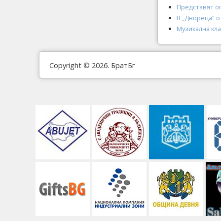
Представят о
В „Двореца“ 
Музикална кла
Copyright © 2026. БратБг