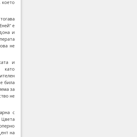
, което
 тогава
Еней“ е
дона и
перата
това не
ката и
, като
ителен
 е била
иема за
ство не
арна с
 Цвета
оперно
дент на