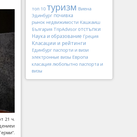
туризм
Виена
топ 10
почивка
Эдинбург
рынок недвижимости
Кашкаиш
отстъпки
България
TripAdvisor
Наука и образование
Греция
Класации и рейтинги
Единбург
паспорти и визи
Европа
электронные визы
любопытно
класация
паспорта и
визы
т 21 ч.
едениеи
Терми“.