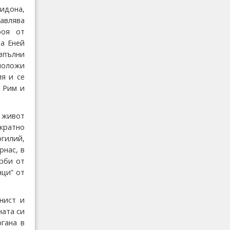
Дидона,
равлява
роя от
ра Еней
зпълни
 положи
ия и се
 Рим и
 живот
ократно
ргилий,
рнас, в
орби от
нци” от
анист и
ната си
гана в