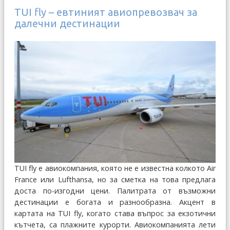
TUI fly – евтиният авиопревозвач за
далечни дестинации
TUI fly е авиокомпания, която не е известна колкото Air
France или Lufthansa, но за сметка на това предлага
доста по-изгодни цени. Палитрата от възможни
дестинации е богата и разнообразна. Акцент в
картата на TUI fly, когато става въпрос за екзотични
кътчета, са плажните курорти. Авиокомпанията лети