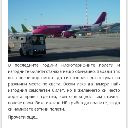
В последните години нискотарифните полети и
изгодните билети станаха нещо обичайно. Заради тях
все повече хора могат да си позволят да пътуват на
различни места по света. Всеки иска да намери най-
изгодния самолетен билет, но в желанието си често
хората правят грешки, които всъщност им струват
повече пари. Вижте какво НЕ трябва да правите, за да
си намирате евтини полети.
Прочети още...