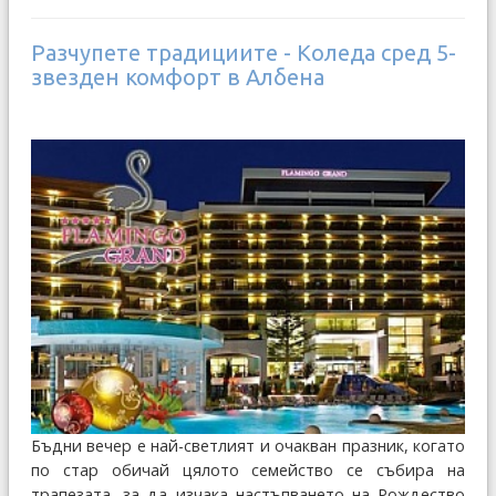
Разчупете традициите - Коледа сред 5-
звезден комфорт в Албена
Бъдни вечер е най-светлият и очакван празник, когато
по стар обичай цялото семейство се събира на
трапезата, за да изчака настъпването на Рождество