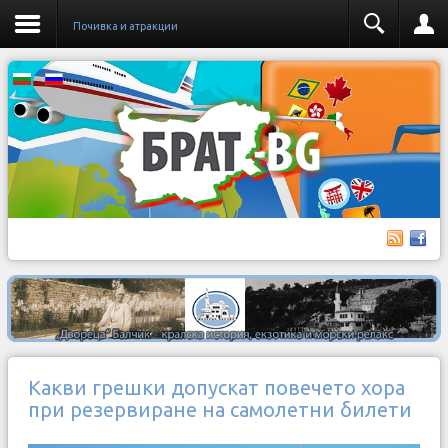
Почивка и атракции
Какви грешки допускат повечето хора
при резервиране на самолетни билети