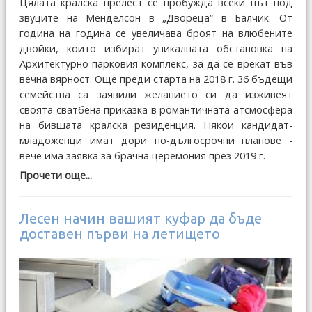
Цялата кралска прелест се пробужда всеки път под
звуците на Менделсон в „Двореца“ в Балчик. От
година на година се увеличава броят на влюбените
двойки, които избират уникалната обстановка на
Архитектурно-парковия комплекс, за да се врекат във
вечна вярност. Още преди старта на 2018 г. 36 бъдещи
семейства са заявили желанието си да изживеят
своята сватбена приказка в романтичната атсмосфера
на бившата кралска резиденция. Някои кандидат-
младоженци имат дори по-дългосрочни планове -
вече има заявка за брачна церемония през 2019 г.
Прочети още...
Лесен начин вашият куфар да бъде
доставен първи на летището