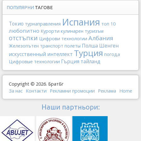
ПОПУЛЯРНИ
ТАГОВЕ
Испания
Токио
турнаправления
топ 10
любопитно
Курорти
кулинарен туризъм
отстъпки
Албания
Цифрови технологии
Полша
Шенген
Железопътен транспорт
полеты
Турция
искусственный интеллект
погода
Гърция
тайланд
Цифровые технологии
Copyright © 2026. БратБг
За нас
Контакти
Рекламни промоции
Реклама
Home
Наши партньори: