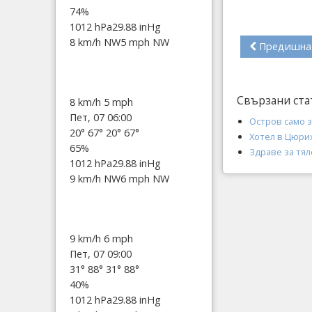
74%
1012 hPa
29.88 inHg
8 km/h NW
5 mph NW
Предишна
Свързани ста
8 km/h
5 mph
Пет, 07 06:00
Остров само з
20°
67°
20°
67°
Хотел в Цюри
65%
Здраве за тял
1012 hPa
29.88 inHg
9 km/h NW
6 mph NW
9 km/h
6 mph
Пет, 07 09:00
31°
88°
31°
88°
40%
1012 hPa
29.88 inHg