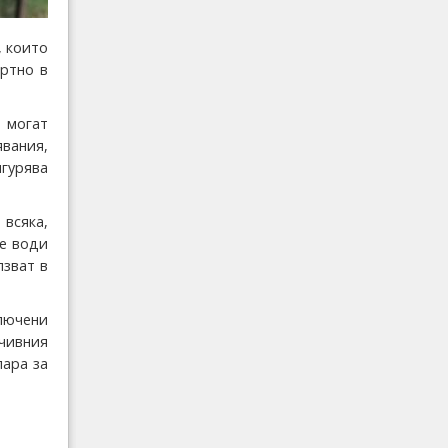
, които
ртно в
 могат
вания,
гурява
 всяка,
не води
лзват в
лючени
очивния
лара за