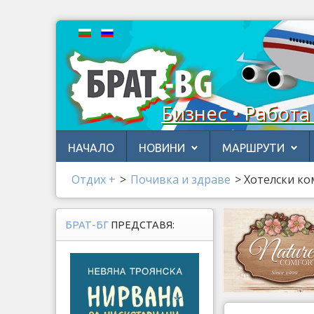
Бизнес • Работа
НАЧАЛО
НОВИНИ
МАРШРУТИ
Отдих +
>
Почивка и здраве
>
Хотелски ко
БРАТ-БГ
ПРЕДСТАВЯ: