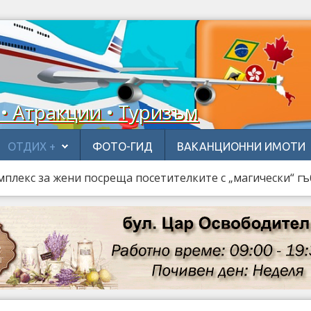
 • Атракции • Туризъм
ОТДИХ +
ФОТО-ГИД
ВАКАНЦИОННИ ИМОТИ
мплекс за жени посреща посетителките с „магически“ гъ