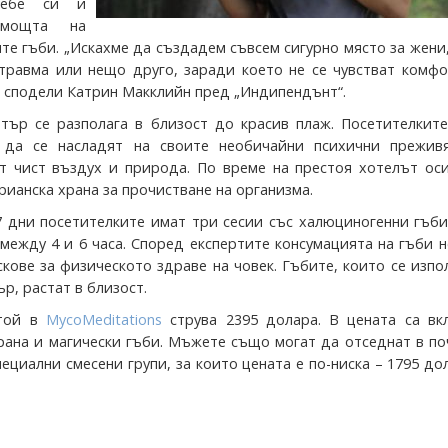
себе си и
мощта на
те гъби. „Искахме да създадем съвсем сигурно място за жени
травма или нещо друго, заради което не се чувстват комфо
, сподели Катрин Макклийн пред „Индипендънт“.
тър се разполага в близост до красив плаж. Посетителките
 да се насладят на своите необичайни психични преживя
т чист въздух и природа. По време на престоя хотелът оси
рианска храна за прочистване на организма.
7 дни посетителките имат три сесии със халюциногенни гъби
 между 4 и 6 часа. Според експертите консумацията на гъби 
кове за физическото здраве на човек. Гъбите, които се изпо
р, растат в близост.
стой в
MycoMeditations
струва 2395 долара. В цената са вк
храна и магически гъби. Мъжете също могат да отседнат в п
пециални смесени групи, за които цената е по-ниска – 1795 до