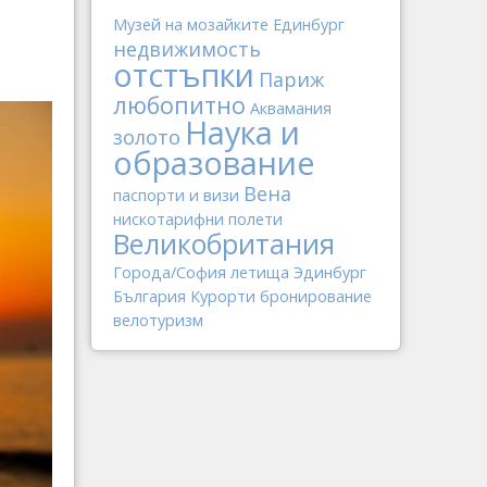
Музей на мозайките
Единбург
недвижимость
отстъпки
Париж
любопитно
Аквамания
Наука и
золото
образование
Вена
паспорти и визи
нискотарифни полети
Великобритания
Города/София
летища
Эдинбург
България
Курорти
бронирование
велотуризм