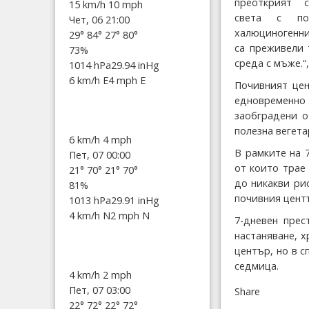
преоткрият 
15 km/h
10 mph
света с по
Чет, 06 21:00
халюциногенни
29°
84°
27°
80°
са преживели 
73%
среда с мъже.“
1014 hPa
29.94 inHg
6 km/h E
4 mph E
Почивният цен
едновременно
заобградени о
полезна вегета
6 km/h
4 mph
В рамките на 
Пет, 07 00:00
от които трае
21°
70°
21°
70°
до никакви рис
81%
почивния центъ
1013 hPa
29.91 inHg
4 km/h N
2 mph N
7-дневен пре
настаняване, 
център, но в с
седмица.
4 km/h
2 mph
Пет, 07 03:00
Share
22°
72°
22°
72°