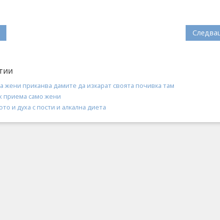
Следва
тии
а жени приканва дамите да изкарат своята почивка там
х приема само жени
ото и духа с пости и алкална диета