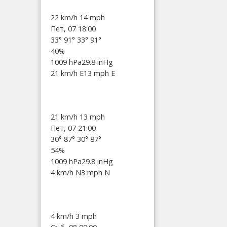
22 km/h
14 mph
Пет, 07 18:00
33°
91°
33°
91°
40%
1009 hPa
29.8 inHg
21 km/h E
13 mph E
21 km/h
13 mph
Пет, 07 21:00
30°
87°
30°
87°
54%
1009 hPa
29.8 inHg
4 km/h N
3 mph N
4 km/h
3 mph