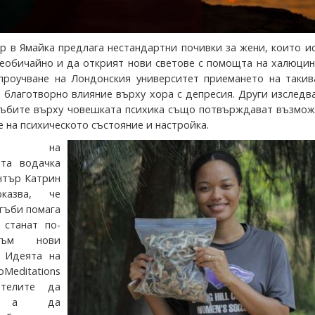
р в Ямайка предлага нестандартни почивки за жени, които и
еобичайно и да открият нови светове с помощта на халюцин
проучване на Лондонския университет приемането на такив
 благотворно влияние върху хора с депресия. Други изследв
гъбите върху човешката психика също потвърждават възмож
 на психическото състояние и настройка.
т на
ата водачка
нтър Катрин
казва, че
 гъби помага
 станат по-
към нови
. Идеята на
Meditations
телите да
ат, а да