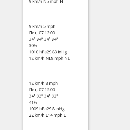
9 km/h N
5 mph N
9 km/h
5 mph
Пет, 07 12:00
34°
94°
34°
94°
30%
1010 hPa
29.83 inHg
12 km/h NE
8 mph NE
12 km/h
8 mph
Пет, 07 15:00
34°
92°
34°
92°
41%
1009 hPa
29.8 inHg
22 km/h E
14 mph E