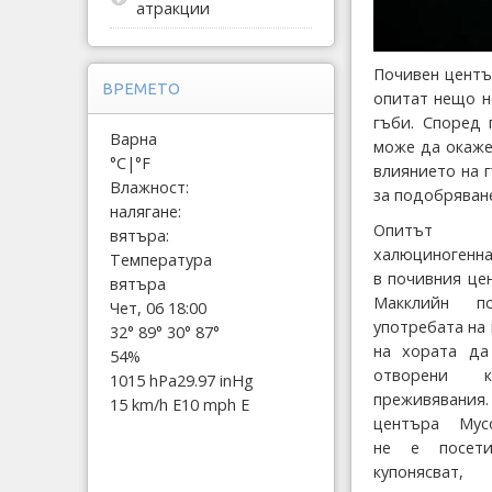
атракции
Почивен центъ
ВРЕМЕТО
опитат нещо н
гъби. Според 
Варна
може да окаже
°C
|
°F
влиянието на 
Влажност:
за подобряване
налягане:
Опитъ
вятъра:
халюциногенн
Температура
в почивния це
вятъра
Макклийн по
Чет, 06 18:00
употребата на
32°
89°
30°
87°
на хората да
54%
отворени 
1015 hPa
29.97 inHg
преживявания
15 km/h E
10 mph E
центъра ​Myco
не е посети
купонясв