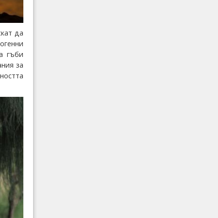
скат да
огенни
а гъби
ания за
ността