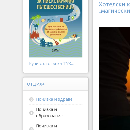
Хотелски к
„магически
Купи с отстъпка ТУК...
ОТДИХ+
Почивка и здраве
Почивка и
образование
Почивка и