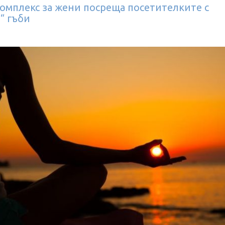
омплекс за жени посреща посетителките с
“ гъби