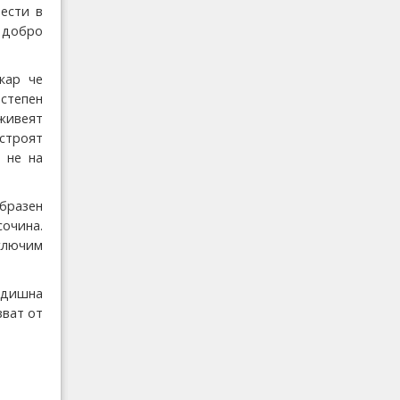
ести в
 добро
кар че
 степен
живеят
остроят
 не на
бразен
очина.
ключим
одишна
зват от