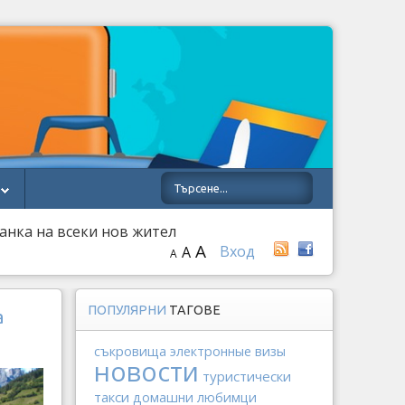
анка на всеки нов жител
A
Вход
A
A
ПОПУЛЯРНИ
ТАГОВЕ
а
съкровища
электронные визы
новости
туристически
такси
домашни любимци