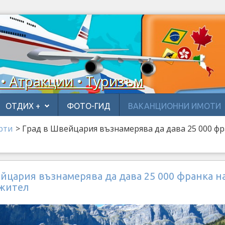
 • Атракции • Туризъм
ОТДИХ +
ФОТО-ГИД
ВАКАНЦИОННИ ИМОТИ
рти
>
Град в Швейцария възнамерява да дава 25 000 фр
йцария възнамерява да дава 25 000 франка н
 жител