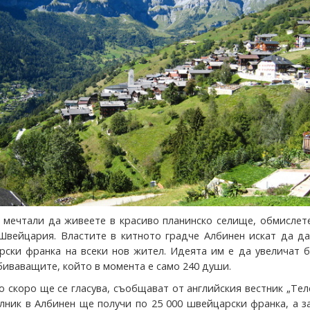
е мечтали да живеете в красиво планинско селище, обмислет
Швейцария. Властите в китното градче Албинен искат да да
рски франка на всеки нов жител. Идеята им е да увеличат 
биваващите, който в момента е само 240 души.
 скоро ще се гласува, съобщават от английския вестник „Тел
елник в Албинен ще получи по 25 000 швейцарски франка, а з