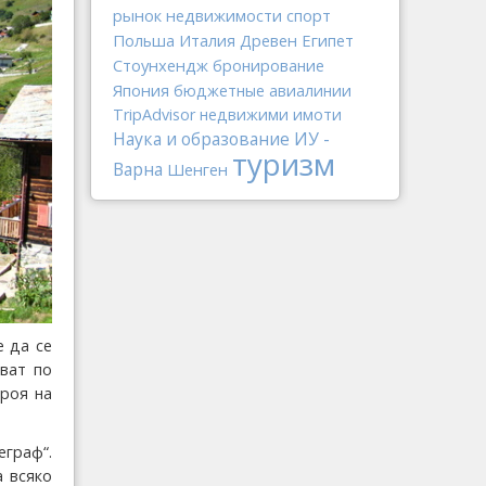
рынок недвижимости
спорт
Польша
Италия
Древен Египет
Стоунхендж
бронирование
Япония
бюджетные авиалинии
TripAdvisor
недвижими имоти
Наука и образование
ИУ -
туризм
Варна
Шенген
е да се
ват по
броя на
еграф“.
а всяко