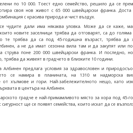
елени по 10 000. Тоест едно семейство, решило да се прем
ртира своя нов живот с 65 000 швейцарски франка. Доста
комбинация с красива природа и чист въздух.
се чудите дали има някаква уловка. Може да се каже, ма
 които новите заселници трябва да отговарят, са до голяма
во те трябва да са под 45-годишна възраст, трябва да 
лбинен, а не да имат сезонна вила там и да закупят или п
а струва поне 200 000 швейцарски франка. И последно, но
, трябва да живеят в градчето в близките 10 години.
а Албинен предлага условия за здравословен и природосъо
ето се намира в планината, на 1310 м надморска вис
е от хълмове и гори. Най-забележителното нещо, като из
ърквата в центъра на Албинен.
арското градче е най-примамливото място за хора под 45-г
с сигурност ще се появят семейства, които искат да се възпол