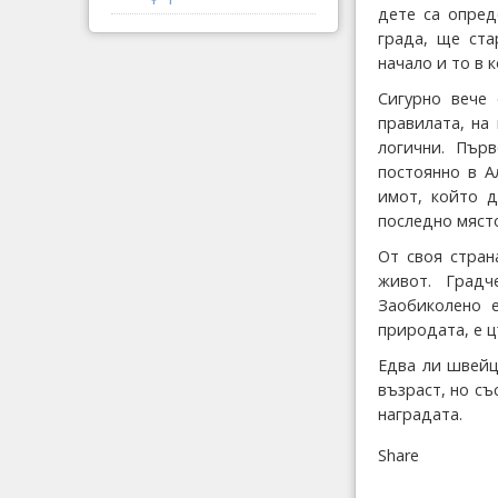
дете са опред
града, ще ста
начало и то в 
Сигурно вече 
правилата, на
логични. Пър
постоянно в А
имот, който д
последно място
От своя стран
живот. Градч
Заобиколено 
природата, е ц
Едва ли швейц
възраст, но съ
наградата.
Share