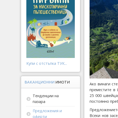
Купи с отстъпка ТУК...
ВАКАНЦИОННИ
ИМОТИ
Ако винаги ст
преместите в 
25 000 швейца
Тенденции на
постоянно пре
пазара
Предложението
Предложения и
Всеки нов зас
оферти