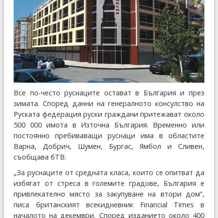
Все по-често руснаците остават в България и през
зимата. Според данни на генералното консулство на
Руската федерация руски граждани притежават около
500 000 имота в Източна България. Временно или
постоянно пребиваващи руснаци има в областите
Варна, Добрич, Шумен, Бургас, Ямбол и Сливен,
съобщава бТВ.
„За руснаците от средната класа, които се опитват да
избягат от стреса в големите градове, България е
привлекателно място за закупуване на втори дом“,
писа британският всекидневник Financial Times в
началото на декември. Според изданието около 400