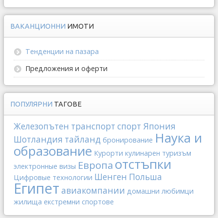
ВАКАНЦИОННИ
ИМОТИ
Тенденции на пазара
Предложения и оферти
ПОПУЛЯРНИ
ТАГОВЕ
Железопътен транспорт
спорт
Япония
Наука и
Шотландия
тайланд
бронирование
образование
Курорти
кулинарен туризъм
отстъпки
Европа
электронные визы
Шенген
Польша
Цифровые технологии
Египет
авиакомпании
домашни любимци
жилища
екстремни спортове