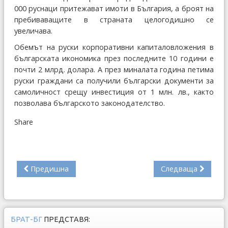
000 руснаци притежават имоти в България, а броят на
пребиваващите в страната целогодишно се
увеличава.
Обемът на руски корпоративни капиталовложения в
българската икономика през последните 10 години е
почти 2 млрд. долара. А през миналата година петима
руски граждани са получили български документи за
самоличност срещу инвестиция от 1 млн. лв., както
позволава българското законодателство.
Share
Предишна
Следваща
БРАТ-БГ
ПРЕДСТАВЯ: