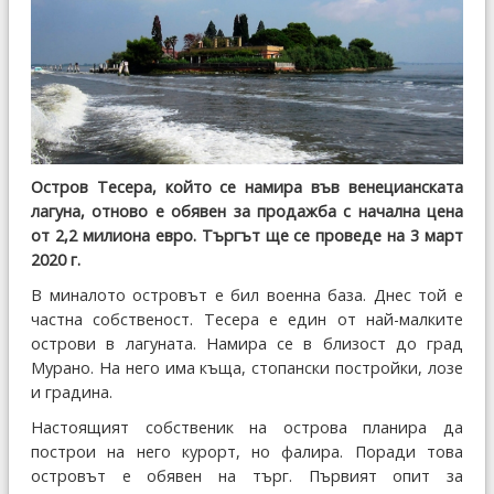
Остров Тесера, който се намира във венецианската
лагуна, отново е обявен за продажба с начална цена
от 2,2 милиона евро. Търгът ще се проведе на 3 март
2020 г.
В миналото островът е бил военна база. Днес той е
частна собственост. Тесера е един от най-малките
острови в лагуната. Намира се в близост до град
Мурано. На него има къща, стопански постройки, лозе
и градина.
Настоящият собственик на острова планира да
построи на него курорт, но фалира. Поради това
островът е обявен на търг. Първият опит за