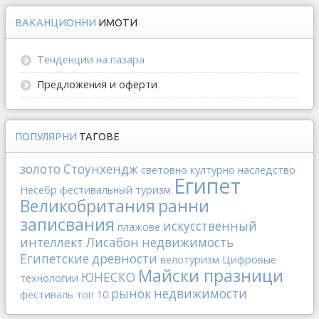
ВАКАНЦИОННИ
ИМОТИ
Тенденции на пазара
Предложения и оферти
ПОПУЛЯРНИ
ТАГОВЕ
золото
Стоунхендж
световно културно наследство
Египет
Несебр
фестивальный туризм
Великобритания
ранни
записвания
искусственный
плажове
интеллект
Лисабон
недвижимость
Египетские древности
велотуризм
Цифровые
Майски празници
ЮНЕСКО
технологии
рынок недвижимости
фестиваль
топ 10