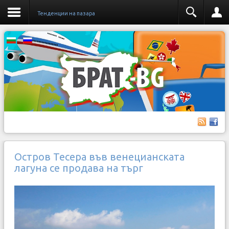
Тенденции на пазара
Остров Тесера във венецианската
лагуна се продава на търг