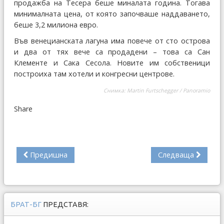
продажба на Тесера беше миналата година. Тогава
минималната цена, от която започваше наддаването,
беше 3,2 милиона евро.
Във венецианската лагуна има повече от сто острова
и два от тях вече са продадени – това са Сан
Клементе и Сака Сесола. Новите им собственици
построиха там хотели и конгресни центрове.
Снимка: Martin Furtschegger / Panoramio
Share
Предишна
Следваща
БРАТ-БГ
ПРЕДСТАВЯ: