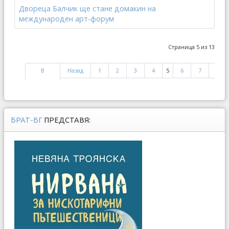
Двореца Балчик ще стане домакин на
международен арт-форум
Страница 5 из 13
В
Назад
1
2
3
4
5
6
7
8
начало
БРАТ-БГ
ПРЕДСТАВЯ: