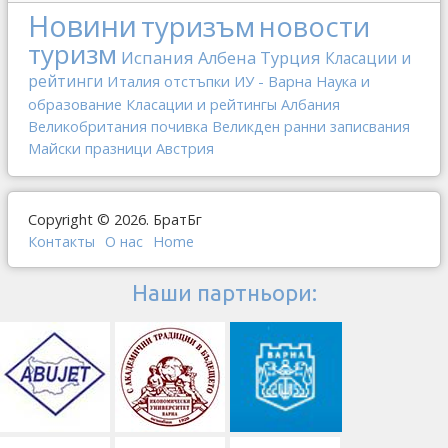
Новини
туризъм
новости
туризм
Испания
Албена
Турция
Класации и
рейтинги
Италия
отстъпки
ИУ - Варна
Наука и
образование
Класации и рейтингы
Албания
Великобритания
почивка
Великден
ранни записвания
Майски празници
Австрия
Copyright © 2026. БратБг
Контакты
О наc
Home
Наши партньори: