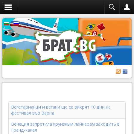
Вегетарианци и вегани ще се вихрят 10 дни на
фестивал във Варна
Венеция запретила круизным лайнерам заходить в
Гранд-канал