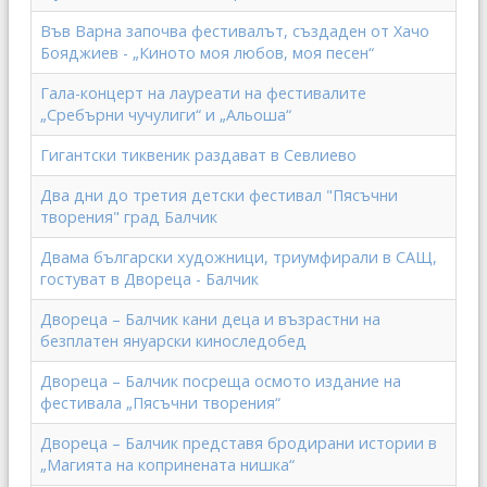
Във Варна започва фестивалът, създаден от Хачо
Бояджиев - „Киното моя любов, моя песен“
Гала-концерт на лауреати на фестивалите
„Сребърни чучулиги“ и „Альоша“
Гигантски тиквеник раздават в Севлиево
Два дни до третия детски фестивал "Пясъчни
творения" град Балчик
Двама български художници, триумфирали в САЩ,
гостуват в Двореца - Балчик
Двореца – Балчик кани деца и възрастни на
безплатен януарски киноследобед
Двореца – Балчик посреща осмото издание на
фестивала „Пясъчни творения“
Двореца – Балчик представя бродирани истории в
„Магията на копринената нишка“