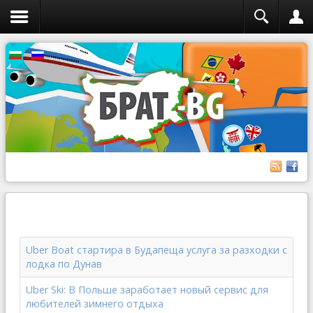
Uber Boat стартира в Будапеща услуга за разходки с
лодка по Дунав
Uber Ski: В Польше заработает новый сервис для
любителей зимнего отдыха