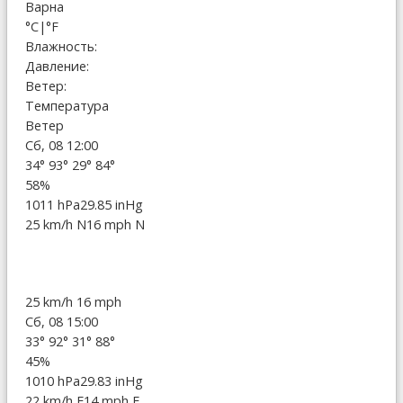
Варна
°C
|
°F
Влажность:
Давление:
Ветер:
Температура
Ветер
Сб, 08 12:00
34°
93°
29°
84°
58%
1011 hPa
29.85 inHg
25 km/h N
16 mph N
25 km/h
16 mph
Сб, 08 15:00
33°
92°
31°
88°
45%
1010 hPa
29.83 inHg
22 km/h E
14 mph E