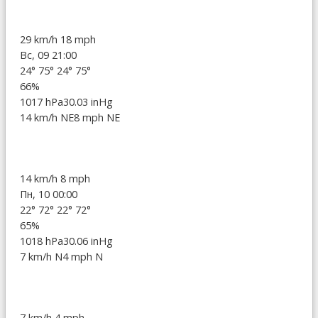
29 km/h
18 mph
Вс, 09 21:00
24°
75°
24°
75°
66%
1017 hPa
30.03 inHg
14 km/h NE
8 mph NE
14 km/h
8 mph
Пн, 10 00:00
22°
72°
22°
72°
65%
1018 hPa
30.06 inHg
7 km/h N
4 mph N
7 km/h
4 mph