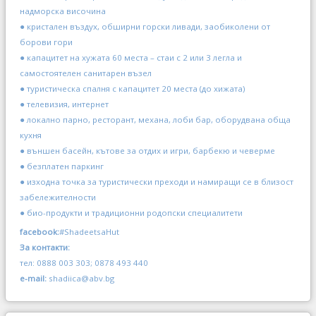
надморска височина
● кристален въздух, обширни горски ливади, заобиколени от
борови гори
● капацитет на хужата 60 места – стаи с 2 или 3 легла и
самостоятелен санитарен възел
● туристическа спалня с капацитет 20 места (до хижата)
● телевизия, интернет
● локално парно, ресторант, механа, лоби бар, оборудвана обща
кухня
● външен басейн, кътове за отдих и игри, барбекю и чеверме
● безплатен паркинг
● изходна точка за туристически преходи и намиращи се в близост
забележителности
● био-продукти и традиционни родопски специалитети
facebook:
#ShadeetsaHut
За контакти:
тел: 0888 003 303; 0878 493 440
e-mail:
shadiica@abv.bg