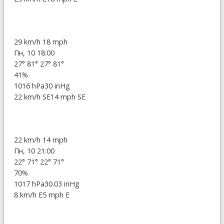
29 km/h
18 mph
Пн, 10 18:00
27°
81°
27°
81°
41%
1016 hPa
30 inHg
22 km/h SE
14 mph SE
22 km/h
14 mph
Пн, 10 21:00
22°
71°
22°
71°
70%
1017 hPa
30.03 inHg
8 km/h E
5 mph E