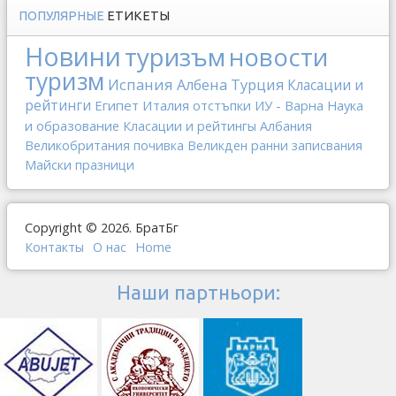
ПОПУЛЯРНЫЕ
ЕТИКЕТЫ
Новини
туризъм
новости
туризм
Испания
Албена
Турция
Класации и
рейтинги
Египет
Италия
отстъпки
ИУ - Варна
Наука
и образование
Класации и рейтингы
Албания
Великобритания
почивка
Великден
ранни записвания
Майски празници
Copyright © 2026. БратБг
Контакты
О наc
Home
Наши партньори: