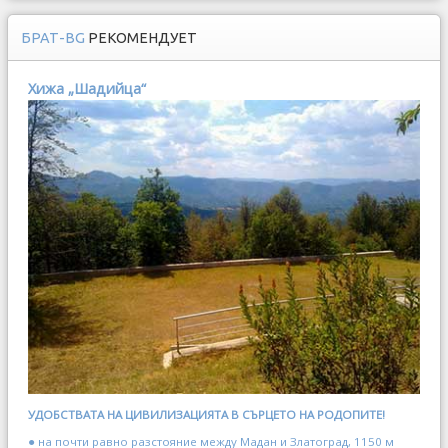
БРАТ-BG
РЕКОМЕНДУЕТ
Хижа „Шадийца“
УДОБСТВАТА НА ЦИВИЛИЗАЦИЯТА В СЪРЦЕТО НА РОДОПИТЕ!
● на почти равно разстояние между Мадан и Златоград, 1150 м