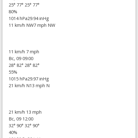
25°
77°
25°
77°
80%
1014 hPa
29.94 inHg
11 km/h NW
7 mph NW
11 km/h
7 mph
Вс, 09 09:00
28°
82°
28°
82°
55%
1015 hPa
29.97 inHg
21 km/h N
13 mph N
21 km/h
13 mph
Вс, 09 12:00
32°
90°
32°
90°
40%