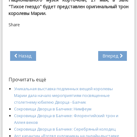
"Тихое гнездо" будет представлен оригинальный трон
королевы Марии.
Share
Назад
Вперед
Прочитать ещё
Уникальная выставка подлинных вещей королевы
Марии дала начало мероприятиям посвященные
столетнему юбилею Дворца - Балчик
Сокровища Дворца в Балчике: Нимфеум
Сокровища Дворца в Балчике: Флорентийский трон и
Аллея веков
Сокровища Дворца в Балчике: Серебряный колодец
Арт карантин «Взгляд художника» на онлайн-выставке