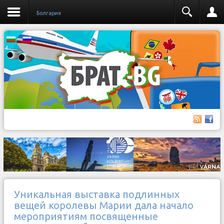
Бoлгария
Уникальная выставка подлинных
вещей королевы Марии дала начало
мероприятиям посвященные