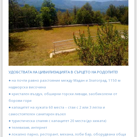
УДОБСТВАТА НА ЦИВИЛИЗАЦИЯТА В СЪРЦЕТО НА РОДОПИТЕ!
● на почти равно разстояние между Мадан и Златоград, 1150 м
надморска височина
● кристален въздух, обширни горски ливади, заобиколени от
борови гори
● капацитет на хужата 60 места – стаи с 2 или 3 легла и
самостоятелен санитарен възел
● туристическа спалня с капацитет 20 места (до хижата)
● телевизия, интернет
● локално парно, ресторант, механа, лоби бар, оборудвана обща