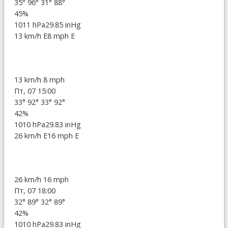
35°
96°
31°
88°
45%
1011 hPa
29.85 inHg
13 km/h E
8 mph E
13 km/h
8 mph
Пт, 07 15:00
33°
92°
33°
92°
42%
1010 hPa
29.83 inHg
26 km/h E
16 mph E
26 km/h
16 mph
Пт, 07 18:00
32°
89°
32°
89°
42%
1010 hPa
29.83 inHg