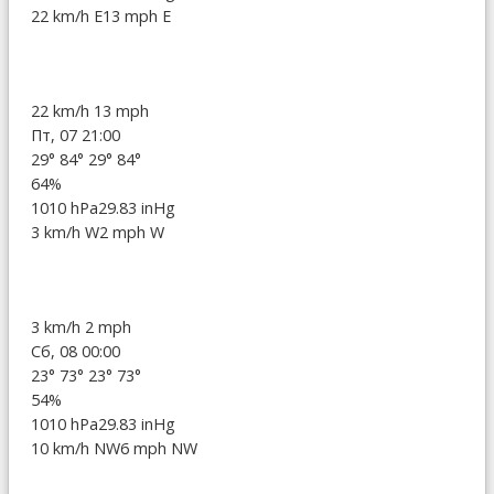
22 km/h E
13 mph E
22 km/h
13 mph
Пт, 07 21:00
29°
84°
29°
84°
64%
1010 hPa
29.83 inHg
3 km/h W
2 mph W
3 km/h
2 mph
Сб, 08 00:00
23°
73°
23°
73°
54%
1010 hPa
29.83 inHg
10 km/h NW
6 mph NW