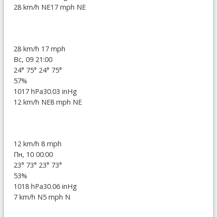
28 km/h NE
17 mph NE
28 km/h
17 mph
Вс, 09 21:00
24°
75°
24°
75°
57%
1017 hPa
30.03 inHg
12 km/h NE
8 mph NE
12 km/h
8 mph
Пн, 10 00:00
23°
73°
23°
73°
53%
1018 hPa
30.06 inHg
7 km/h N
5 mph N