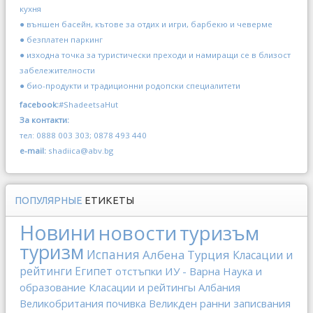
кухня
● външен басейн, кътове за отдих и игри, барбекю и чеверме
● безплатен паркинг
● изходна точка за туристически преходи и намиращи се в близост
забележителности
● био-продукти и традиционни родопски специалитети
facebook:
#ShadeetsaHut
За контакти:
тел: 0888 003 303; 0878 493 440
e-mail:
shadiica@abv.bg
ПОПУЛЯРНЫЕ
ЕТИКЕТЫ
Новини
новости
туризъм
туризм
Испания
Албена
Турция
Класации и
рейтинги
Египет
отстъпки
ИУ - Варна
Наука и
образование
Класации и рейтингы
Албания
Великобритания
почивка
Великден
ранни записвания