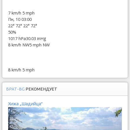
7 km/h
5 mph
Пн, 10 03:00
22°
72°
22°
72°
50%
1017 hPa
30.03 inHg
8 km/h NW
5 mph NW
8 km/h
5 mph
БРАТ-BG
РЕКОМЕНДУЕТ
Хижа „Шадийца“