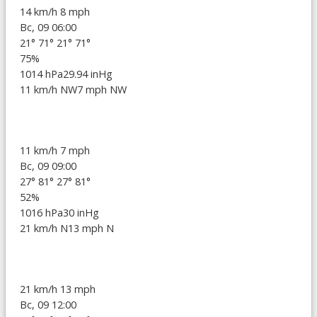
14 km/h
8 mph
Вс, 09 06:00
21°
71°
21°
71°
75%
1014 hPa
29.94 inHg
11 km/h NW
7 mph NW
11 km/h
7 mph
Вс, 09 09:00
27°
81°
27°
81°
52%
1016 hPa
30 inHg
21 km/h N
13 mph N
21 km/h
13 mph
Вс, 09 12:00