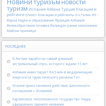
Новини
туризъм
новости
туризм
Испания
Албена
Турция
Класации и
рейтинги
Египет
Класации и рейтингы
отстъпки
ИУ -
Варна
Наука и образование
Франция
Албания
Великобритания
почивка
Великден
ранни записвания
Майски празници
ПОСЛЕДНЕЕ
В Англии заработал самый длинный
экстремальный спуск, которого ждали 15 лет
Албания инвестирует €4,5 млн в модернизацию
энергосети туристического региона Тет
Италия приостановила действие Шенгенского
соглашения с Испанией
Карликовое тихоокеанское государство Науру
официально сменило название