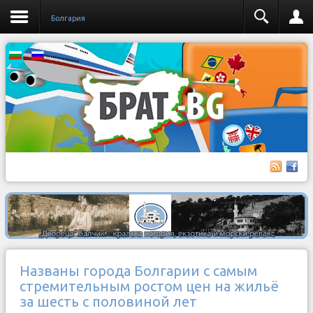
Бoлгария
Названы города Болгарии с самым
стремительным ростом цен на жильё
за шесть с половиной лет