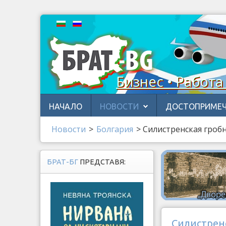
Бизнес • Работа
НАЧАЛО
НОВОСТИ
ДОСТОПРИМЕЧ
Новости
>
Бoлгария
>
Силистренская гробн
БРАТ-БГ
ПРЕДСТАВЯ:
Силистренс