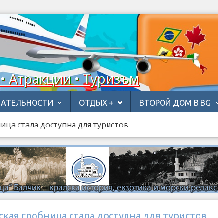
 • Атракции • Туризъм
АТЕЛЬНОСТИ
ОТДЫХ +
ВТОРОЙ ДОМ В BG
ица стала доступна для туристов
кая гробница стала доступна для туристов