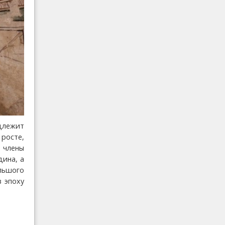
длежит
росте,
 члены
дина, а
льшого
 эпоху