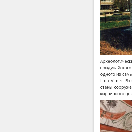
Археологическ
придунайского
одного из сам
II по VI век. 
стены сооруже
кирпичного цве