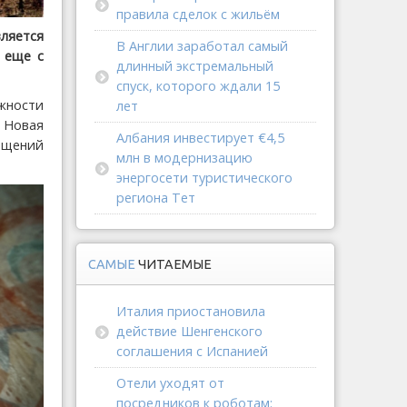
правила сделок с жильём
ляется
В Англии заработал самый
 еще с
длинный экстремальный
спуск, которого ждали 15
жности
лет
 Новая
Албания инвестирует €4,5
ещений
млн в модернизацию
энергосети туристического
региона Тет
САМЫЕ
ЧИТАЕМЫЕ
Италия приостановила
действие Шенгенского
соглашения с Испанией
Отели уходят от
посредников к роботам: