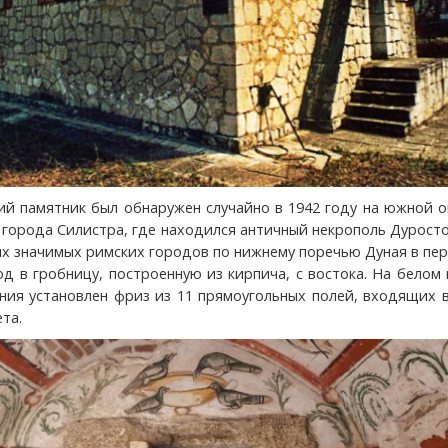
ий памятник был обнаружен случайно в 1942 году на южной 
 города Силистра, где находился античный некрополь Дурост
ых значимых римских городов по нижнему поречью Дуная в пе
Вход в гробницу, построенную из кирпича, с востока. На белом
ния установлен фриз из 11 прямоугольных полей, входящих 
та.