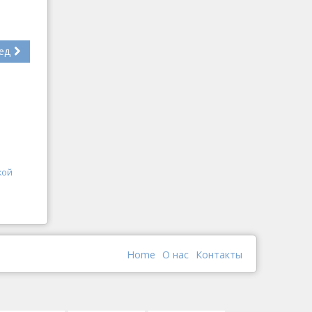
ед
кой
Home
О наc
Контакты