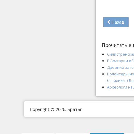
Назад
Прочитать е
Силистренская
В Болгарии о
Древний зато
Волонтеры из
базилики в Б
Археологи на
Copyright © 2026. БратБг