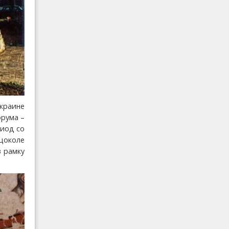
окраине
орума –
риод со
 цоколе
в рамку