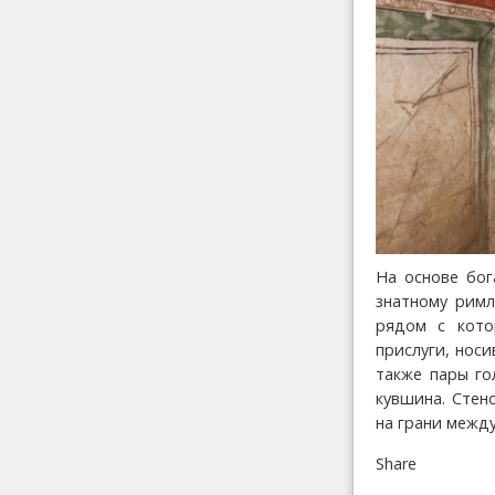
На основе бог
знатному римл
рядом с кото
прислуги, нос
также пары го
кувшина. Стен
на грани межд
Share