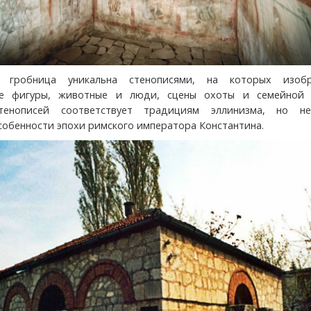
ая гробница уникальна стенописями, на которых изоб
ие фигуры, животные и люди, сцены охоты и семейной 
стенописей соответствует традициям эллинизма, но н
собенности эпохи римского императора Константина.