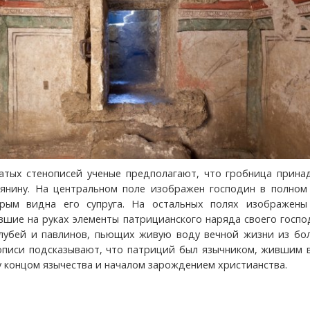
атых стенописей ученые предполагают, что гробница прина
янину. На центральном поле изображен господин в полном 
рым видна его супруга. На остальных полях изображены
ившие на руках элементы патрицианского наряда своего госпо
лубей и павлинов, пьющих живую воду вечной жизни из бо
описи подсказывают, что патриций был язычником, жившим в
у концом язычества и началом зарождением христианства.