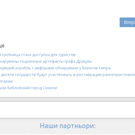
Впер
щё
 гробница стала доступна для туристов
бнаружены подлинные артефакты графа Дракулы
нувший корабль с амфорами обнаружили у берегов Кипра
 десяти государств будут участвовать в реставрации раннехристианс
олгарии
шли библейский город Секелаг
Наши партньори: