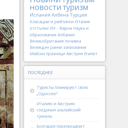
новости
туризм
Испания
Албена
Турция
Класации и рейтинги
Италия
отстъпки
ИУ - Варна
Наука и
образование
Албания
Великобритания
почивка
Великден
ранни записвания
Майски празници
Австрия
Египет
ПОСЛЕДНЕЕ
Туристы планируют свою
„Одиссею“
Италию и Австрию
соединил альпийский
туннель
Болгария переписывает