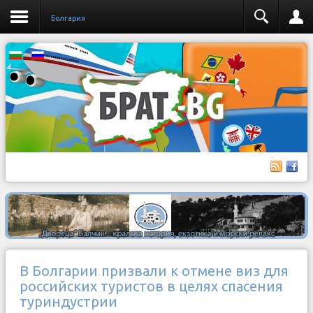
Бoлгария
В Болгарии призвали к отмене виз для
российских туристов в целях спасения
туриндустрии