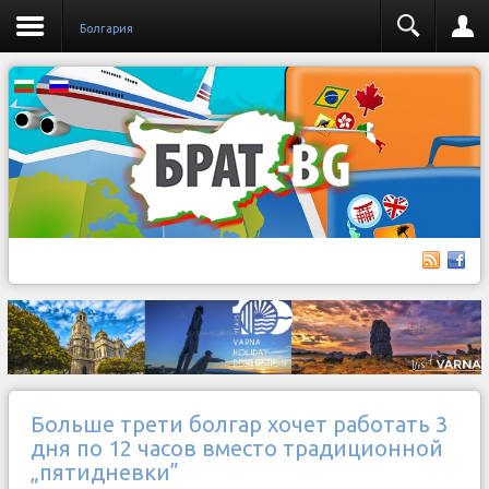
Бoлгария
Больше трети болгар хочет работать 3
дня по 12 часов вместо традиционной
„пятидневки”