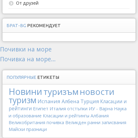
От друзей
БРАТ-BG
РЕКОМЕНДУЕТ
Почивки на море
Почивка на море...
ПОПУЛЯРНЫЕ
ЕТИКЕТЫ
Новини
туризъм
новости
туризм
Испания
Албена
Турция
Класации и
рейтинги
Египет
Италия
отстъпки
ИУ - Варна
Наука
и образование
Класации и рейтингы
Албания
Великобритания
почивка
Великден
ранни записвания
Майски празници