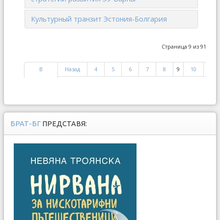
Культурный транзит Эстония-Болгария
Страница 9 из 91
В
Назад
4
5
6
7
8
9
10
11
начало
БРАТ-БГ
ПРЕДСТАВЯ: