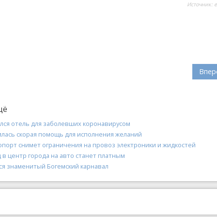
Источник:
e
Впер
щё
ился отель для заболевших коронавирусом
илась скорая помощь для исполнения желаний
опорт снимет ограничения на провоз электроники и жидкостей
 в центр города на авто станет платным
лся знаменитый Богемский карнавал