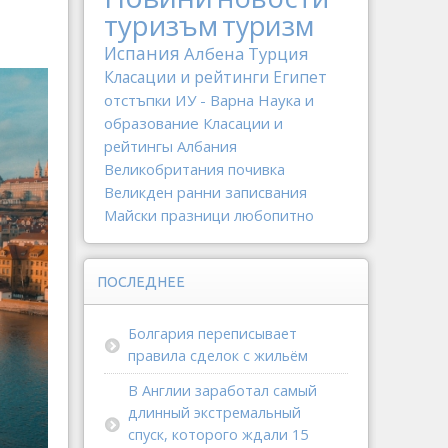
туризъм
туризм
Испания
Албена
Турция
Класации и рейтинги
Египет
отстъпки
ИУ - Варна
Наука и
образование
Класации и
рейтингы
Албания
Великобритания
почивка
Великден
ранни записвания
Майски празници
любопитно
ПОСЛЕДНЕЕ
Болгария переписывает
правила сделок с жильём
В Англии заработал самый
длинный экстремальный
спуск, которого ждали 15