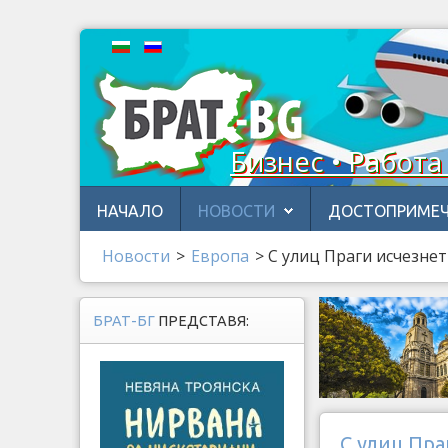
Бизнес • Работа
НАЧАЛО
НОВОСТИ
ДОСТОПРИМЕЧ
Новости
>
Европа
>
С улиц Праги исчезне
БРАТ-БГ
ПРЕДСТАВЯ:
С улиц Пра