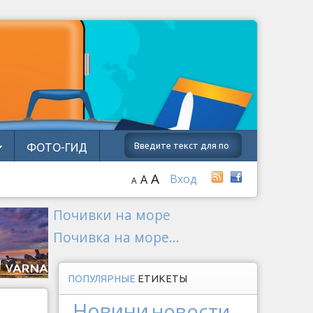
ФОТО-ГИД
A
Вход
A
A
Почивки на море
Почивка на море...
ПОПУЛЯРНЫЕ
ЕТИКЕТЫ
Новини
новости