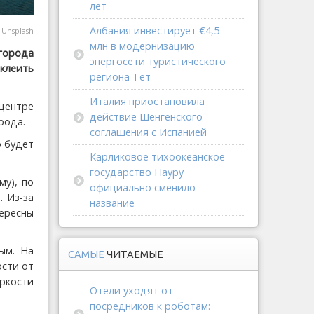
лет
Албания инвестирует €4,5
@
Unsplash
млн в модернизацию
 города
энергосети туристического
 клеить
региона Тет
Италия приостановила
центре
действие Шенгенского
рода.
соглашения с Испанией
о будет
Карликовое тихоокеанское
государство Науру
му), по
официально сменило
. Из-за
название
ресны
ым. На
САМЫЕ
ЧИТАЕМЫЕ
ости от
ркости
Отели уходят от
посредников к роботам: