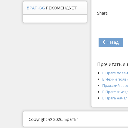
БРАТ-BG
РЕКОМЕНДУЕТ
Share
Назад
Прочитать е
В Праге появ
В Чехии появ
Пражский аэр
В Праге въезд
В Праге нача
Copyright © 2026. БратБг