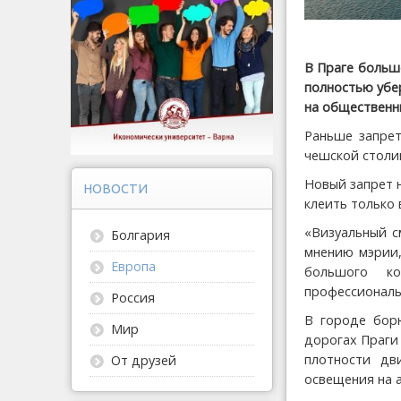
В Праге больше
полностью убе
на общественн
Раньше запрет
чешской столиц
Новый запрет н
НОВОСТИ
клеить только 
«Визуальный с
Болгария
мнению мэрии,
Европа
большого к
профессионал
Россия
В городе борю
Мир
дорогах Праги
плотности дв
От друзей
освещения на 