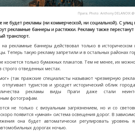
Прага; Photo:
Anthony DELANOIX
 не будет рекламы (ни коммерческой, ни социальной). С улиц
рут рекламные баннеры и растяжки. Рекламу также перестанут
ый транспорт.
 на рекламные баннеры действовал только в историческом 
ы. Теперь такую рекламу запретили и в остальных районах го
е коснется только бумажных плакатов. Тем не менее, их можн
в строго отведенных местах.
мог» (так пражские специалисты называют чрезмерную рекла
 отпугивает туристов и уродует исторический облик города
оличества рекламы виды Праги даже стали неинте
ьным фотографам.
тся не только с визуальным загрязнением, но и со светов
 скоро появится «умная» система освещения дорог. В зависим
ижения она будет автоматически регулировать уровень я
автомобильных дорогах ночью.