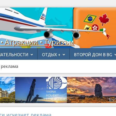
 • Атракции • Туризъм
АТЕЛЬНОСТИ
ОТДЫХ +
ВТОРОЙ ДОМ В BG
т реклама
ги исчезнет реклама