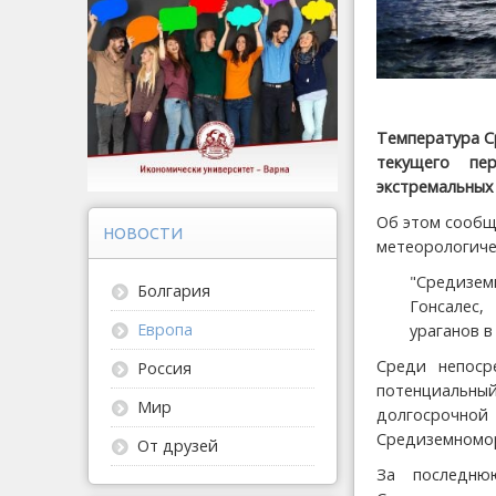
Температура С
текущего пе
экстремальных
Об этом сообщ
НОВОСТИ
метеорологичес
"Средизем
Болгария
Гонсалес
Европа
ураганов в
Среди непоср
Россия
потенциальн
Мир
долгосрочной
Средиземномо
От друзей
За последню