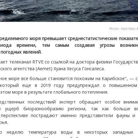
Photo:
Vlad Man
редиземного моря превышает среднестатистические показате
риода времени, тем самым создавая угрозы возникн
 погодных явлений.
ает телеканал RTVE со ссылкой на доктора физики Государст
кого агентства (Aemet) Хуана Хесуса Гонсалеса.
ное море все больше становится похожим на Карибское", — 
, который еще в 2019 году предупреждал о повышенном
 этом море в результате глобального потепления.
едственных последствий эксперт обращает особое внима
ый ущерб биоразнообразию региона, так как больше в
 перспективе пострадают именно представители фауны и
рья.
ю неделю температура воды в некоторых западных 