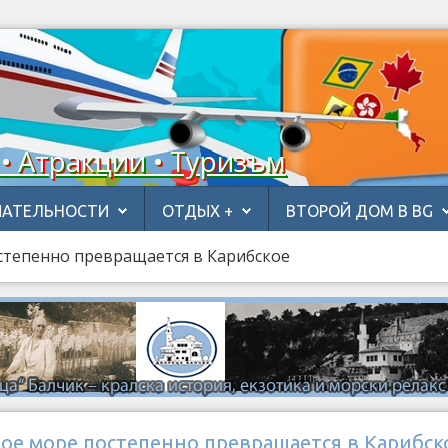
 • Атракции • Туризъм
АТЕЛЬНОСТИ
ОТДЫХ +
ВТОРОЙ ДОМ В BG
степенно превращается в Карибское
ое море постепенно превращается в Карибск