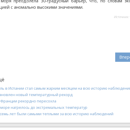
моря преодолела 30-градусный барьер, что, по словам экс
ацией с аномально высокими значениями.
Источник:
Впер
щё
ь в Испании стал самым жарким месяцем на всю историю наблюдени
тановлен новый температурный рекорд
о Франции рекордно пересохла
море нагрелось до экстремальных температур
семь лет были самыми теплыми за всю историю наблюдений