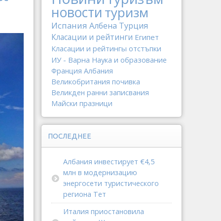
новости
туризм
Испания
Албена
Турция
Класации и рейтинги
Египет
Класации и рейтингы
отстъпки
ИУ - Варна
Наука и образование
Франция
Албания
Великобритания
почивка
Великден
ранни записвания
Майски празници
ПОСЛЕДНЕЕ
Албания инвестирует €4,5
млн в модернизацию
энергосети туристического
региона Тет
Италия приостановила