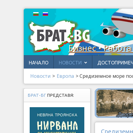
Бизнес • Работа
НАЧАЛО
НОВОСТИ
ДОСТОПРИМЕЧ
Новости
>
Европа
>
Средиземное море по
БРАТ-БГ
ПРЕДСТАВЯ:
Средиземн