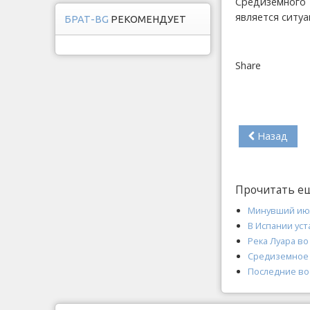
Средиземного 
является ситу
БРАТ-BG
РЕКОМЕНДУЕТ
Share
Назад
Прочитать е
Минувший июл
В Испании ус
Река Луара в
Средиземное 
Последние во