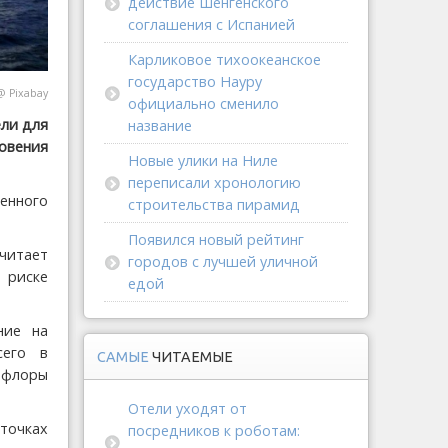
действие Шенгенского
соглашения с Испанией
Карликовое тихоокеанское
государство Науру
@
Pixabay
официально сменило
ли для
название
овения
Новые улики на Ниле
переписали хронологию
венного
строительства пирамид
Появился новый рейтинг
считает
городов с лучшей уличной
 риске
едой
ние на
сего в
САМЫЕ
ЧИТАЕМЫЕ
 флоры
Отели уходят от
точках
посредников к роботам: