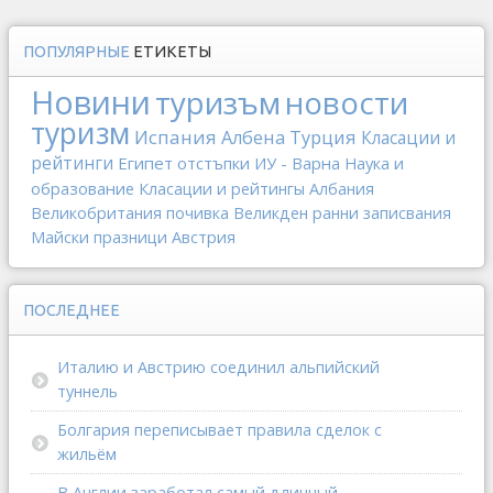
ПОПУЛЯРНЫЕ
ЕТИКЕТЫ
Новини
туризъм
новости
туризм
Испания
Албена
Турция
Класации и
рейтинги
Египет
отстъпки
ИУ - Варна
Наука и
образование
Класации и рейтингы
Албания
Великобритания
почивка
Великден
ранни записвания
Майски празници
Австрия
ПОСЛЕДНЕЕ
Италию и Австрию соединил альпийский
туннель
Болгария переписывает правила сделок с
жильём
В Англии заработал самый длинный