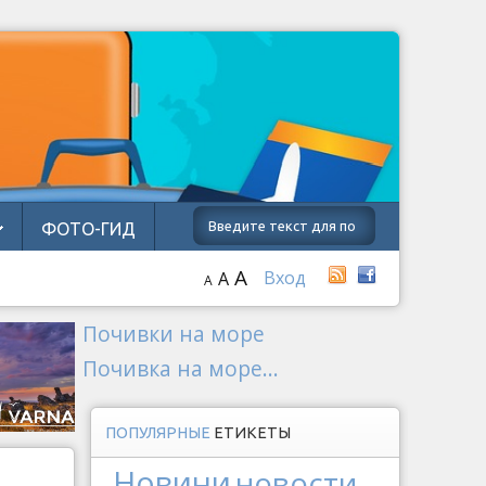
ФОТО-ГИД
A
Вход
A
A
Почивки на море
Почивка на море...
ПОПУЛЯРНЫЕ
ЕТИКЕТЫ
Новини
новости