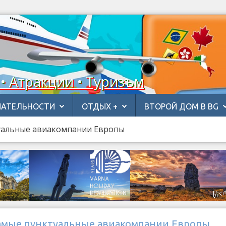
 • Атракции • Туризъм
АТЕЛЬНОСТИ
ОТДЫХ +
ВТОРОЙ ДОМ В BG
уальные авиакомпании Европы
амые пунктуальные авиакомпании Европы