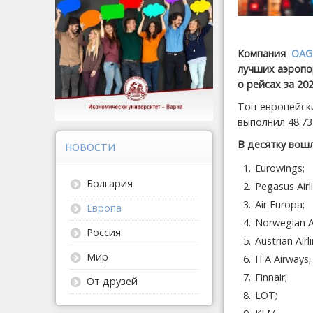
Компания
OA
лучших аэропо
о рейсах за 202
Топ европейск
выполнил 48.73
В десятку вошл
НОВОСТИ
Eurowings;
Болгария
Pegasus Airl
Air Europa;
Европа
Norwegian Ai
Россия
Austrian Airl
Мир
ITA Airways;
Finnair;
От друзей
LOT;