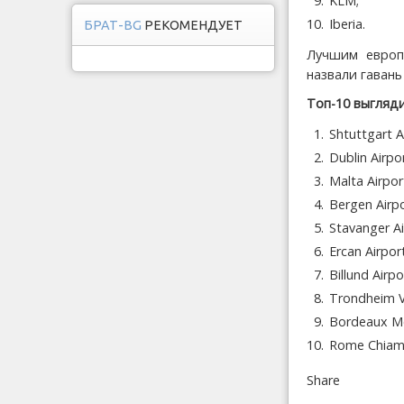
KLM;
Iberia.
БРАТ-BG
РЕКОМЕНДУЕТ
Лучшим европ
назвали гавань
Топ-10 выгляди
Shtuttgart A
Dublin Airpor
Malta Airpor
Bergen Airpo
Stavanger Ai
Ercan Airport
Billund Airpo
Trondheim V
Bordeaux Me
Rome Chiamp
Share