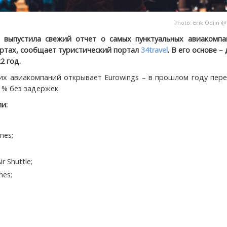
Photo: Erik Odiin 
G
выпустила свежий отчет о самых пунктуальных авиакомпа
ртах, сообщает туристический портал
34travel
. В его основе –
2 год.
их авиакомпаний открывает Eurowings – в прошлом году пер
 % без задержек.
и:
ines;
r Shuttle;
ines;