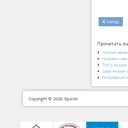
Назад
Прочитать е
Лучшей авиако
Названы самы
ТОП-5 лучших 
Qatar Airways
Популярный л
Copyright © 2026. БратБг