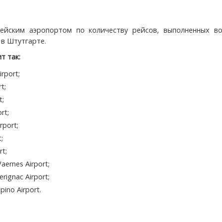
ейским аэропортом по количеству рейсов, выполненных во
 в Штутгарте.
т так:
irport;
t;
t;
rt;
rport;
;
rt;
aernes Airport;
rignac Airport;
ino Airport.