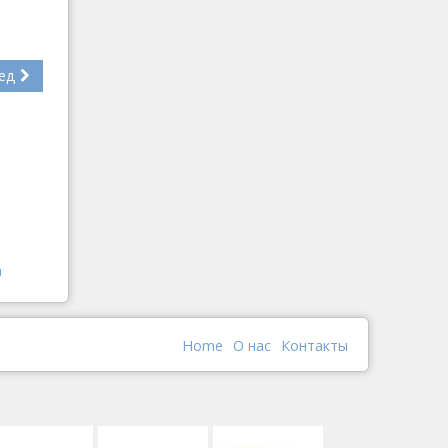
ед
ы
Home
О наc
Контакты