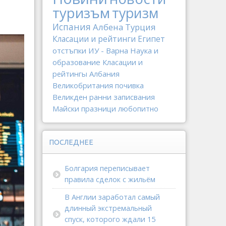
туризъм
туризм
Испания
Албена
Турция
Класации и рейтинги
Египет
отстъпки
ИУ - Варна
Наука и
образование
Класации и
рейтингы
Албания
Великобритания
почивка
Великден
ранни записвания
Майски празници
любопитно
ПОСЛЕДНЕЕ
Болгария переписывает
правила сделок с жильём
В Англии заработал самый
длинный экстремальный
спуск, которого ждали 15