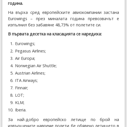
година.
На върха сред европейските авиокомпании застана
Eurowings – през миналата година превозвачът е
изпълнил без забавяне 48,73% от полетите си.
В първата десетка на класацията се наредиха:
Eurowings;
Pegasus Airlines;
Air Europa;
Norwegian Air Shuttle;
Austrian Airlines;
ITA Airways;
Finnair;
LOT;
KLM;
Iberia.
За най-добро европейско летище по брой на
извършените навреме полети бе обявено летището в