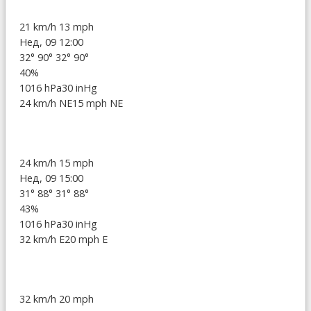
21 km/h
13 mph
Нед, 09 12:00
32°
90°
32°
90°
40%
1016 hPa
30 inHg
24 km/h NE
15 mph NE
24 km/h
15 mph
Нед, 09 15:00
31°
88°
31°
88°
43%
1016 hPa
30 inHg
32 km/h E
20 mph E
32 km/h
20 mph