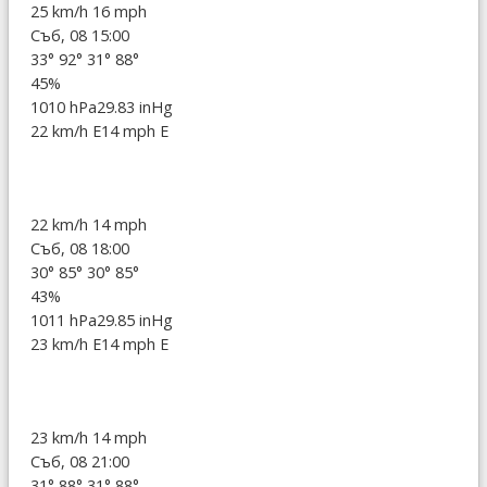
25 km/h
16 mph
Съб, 08 15:00
33°
92°
31°
88°
45%
1010 hPa
29.83 inHg
22 km/h E
14 mph E
22 km/h
14 mph
Съб, 08 18:00
30°
85°
30°
85°
43%
1011 hPa
29.85 inHg
23 km/h E
14 mph E
23 km/h
14 mph
Съб, 08 21:00
31°
88°
31°
88°