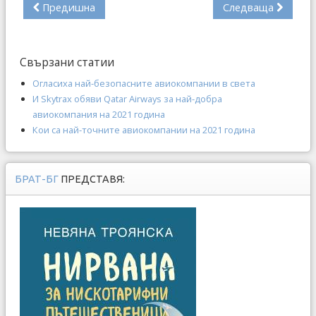
Предишна
Следваща
Свързани статии
Огласиха най-безопасните авиокомпании в света
И Skytrax обяви Qatar Airways за най-добра
авиокомпания на 2021 година
Кои са най-точните авиокомпании на 2021 година
БРАТ-БГ
ПРЕДСТАВЯ: