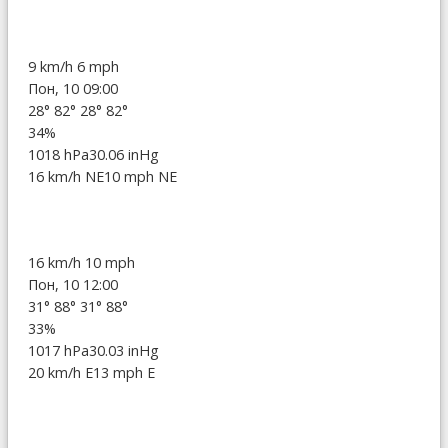
9 km/h
6 mph
Пон, 10 09:00
28°
82°
28°
82°
34%
1018 hPa
30.06 inHg
16 km/h NE
10 mph NE
16 km/h
10 mph
Пон, 10 12:00
31°
88°
31°
88°
33%
1017 hPa
30.03 inHg
20 km/h E
13 mph E