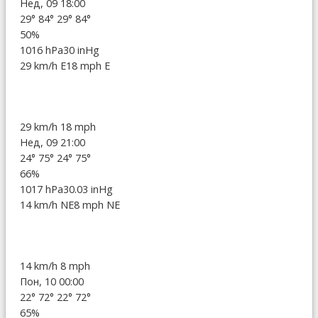
Нед, 09 18:00
29°
84°
29°
84°
50%
1016 hPa
30 inHg
29 km/h E
18 mph E
29 km/h
18 mph
Нед, 09 21:00
24°
75°
24°
75°
66%
1017 hPa
30.03 inHg
14 km/h NE
8 mph NE
14 km/h
8 mph
Пон, 10 00:00
22°
72°
22°
72°
65%