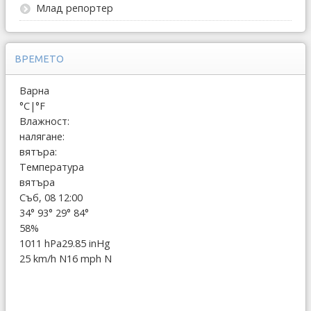
Млад репортер
ВРЕМЕТО
Варна
°C
|
°F
Влажност:
налягане:
вятъра:
Температура
вятъра
Съб, 08 12:00
34°
93°
29°
84°
58%
1011 hPa
29.85 inHg
25 km/h N
16 mph N