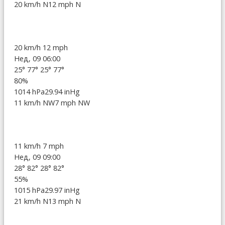
20 km/h N
12 mph N
20 km/h
12 mph
Нед, 09 06:00
25°
77°
25°
77°
80%
1014 hPa
29.94 inHg
11 km/h NW
7 mph NW
11 km/h
7 mph
Нед, 09 09:00
28°
82°
28°
82°
55%
1015 hPa
29.97 inHg
21 km/h N
13 mph N