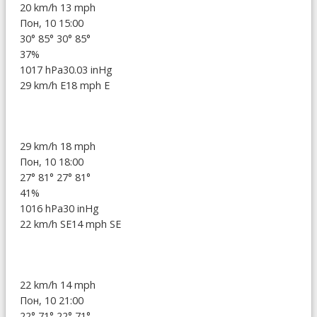
20 km/h
13 mph
Пон, 10 15:00
30°
85°
30°
85°
37%
1017 hPa
30.03 inHg
29 km/h E
18 mph E
29 km/h
18 mph
Пон, 10 18:00
27°
81°
27°
81°
41%
1016 hPa
30 inHg
22 km/h SE
14 mph SE
22 km/h
14 mph
Пон, 10 21:00
22°
71°
22°
71°