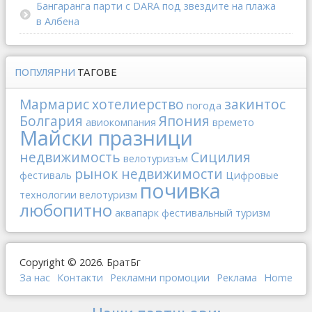
Бангаранга парти с DARA под звездите на плажа
в Албена
ПОПУЛЯРНИ
ТАГОВЕ
Мармарис
хотелиерство
закинтос
погода
Болгария
Япония
авиокомпания
времето
Майски празници
недвижимость
Сицилия
велотуризъм
рынок недвижимости
фестиваль
Цифровые
почивка
технологии
велотуризм
любопитно
аквапарк
фестивальный туризм
Copyright © 2026. БратБг
За нас
Контакти
Рекламни промоции
Реклама
Home