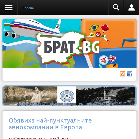
Европа
Обявиха най-пунктуалните
авиокомпании в Европа