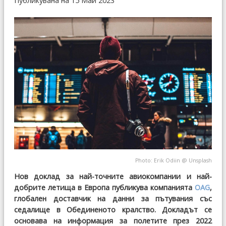
Публикувана на 15 Май 2023
Photo: Erik Odiin @
Unsplash
Нов доклад за най-точните авиокомпании и най-
добрите летища в Европа публикува компанията
OAG
,
глобален доставчик на данни за пътувания със
седалище в Обединеното кралство. Докладът се
основава на информация за полетите през 2022