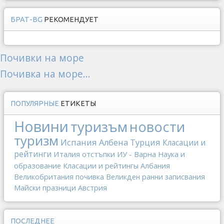
БРАТ-BG
РЕКОМЕНДУЕТ
Почивки на море
Почивка на море...
ПОПУЛЯРНЫЕ
ЕТИКЕТЫ
Новини
туризъм
новости
туризм
Испания
Албена
Турция
Класации и
рейтинги
Италия
отстъпки
ИУ - Варна
Наука и
образование
Класации и рейтингы
Албания
Великобритания
почивка
Великден
ранни записвания
Майски празници
Австрия
ПОСЛЕДНЕЕ