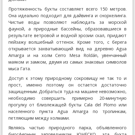
Протяженность бухты составляет всего 150 метров.
Она идеально подходит для дайвинга и сноркелинга.
Чистые воды позволяют наблюдать за морской
фауной, а природные бассейны, образовавшиеся в
результате ветровой и водной эрозии скал, придают
пейзажу волшебный оттенок. Кроме того, с берега
открывается захватывающий вид на деревню Agua
Amarga и на холм Сerro Mesa Roldán, увенчанный
маяком и замком, двумя из самых знаковых символов
мыса Гата.
Доступ к этому природному сокровищу не так то и
прост, именно поэтому он остается достаточно
защищенным. Добраться туда на машине невозможно,
необходимо совершить примерно 20-минутную
прогулку от близлежащей бухты Cala del Plomo или
населенного пункта Agua Amarga по тропинкам,
петляющим между холмами.
Являясь частью природного парка, объявленного
биосферным заповедником ЮНЕСКО, эта бухта