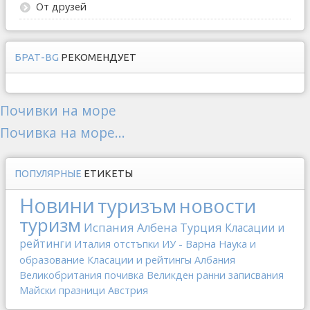
От друзей
БРАТ-BG
РЕКОМЕНДУЕТ
Почивки на море
Почивка на море...
ПОПУЛЯРНЫЕ
ЕТИКЕТЫ
Новини
туризъм
новости
туризм
Испания
Албена
Турция
Класации и
рейтинги
Италия
отстъпки
ИУ - Варна
Наука и
образование
Класации и рейтингы
Албания
Великобритания
почивка
Великден
ранни записвания
Майски празници
Австрия