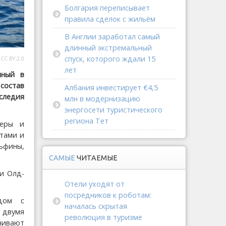
Болгария переписывает
правила сделок с жильём
В Англии заработал самый
длинный экстремальный
спуск, которого ждали 15
CC BY 2.0
лет
нный в
состав
Албания инвестирует €4,5
следия
млн в модернизацию
энергосети туристического
региона Тет
щеры и
етами и
ьфины,
САМЫЕ
ЧИТАЕМЫЕ
и Олд-
Отели уходят от
посредников к роботам:
 дом с
началась скрытая
 двумя
революция в туризме
чивают