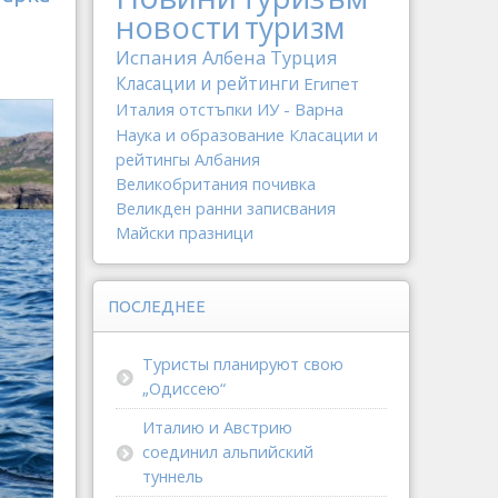
новости
туризм
Испания
Албена
Турция
Класации и рейтинги
Египет
Италия
отстъпки
ИУ - Варна
Наука и образование
Класации и
рейтингы
Албания
Великобритания
почивка
Великден
ранни записвания
Майски празници
ПОСЛЕДНЕЕ
Туристы планируют свою
„Одиссею“
Италию и Австрию
соединил альпийский
туннель