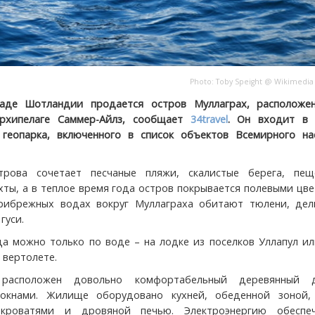
Photo: Toby Speight @
Wikimedia
паде Шотландии продается остров Муллаграх, расположе
рхипелаге Саммер-Айлз, сообщает
34travel
. Он входит в 
 геопарка, включенного в список объектов Всемирного на
рова сочетает песчаные пляжи, скалистые берега, пе
хты, а в теплое время года остров покрывается полевыми цв
прибрежных водах вокруг Муллаграха обитают тюлени, дел
гуси.
а можно только по воде – на лодке из поселков Уллапул ил
 вертолете.
расположен довольно комфортабельный деревянный
окнами. Жилище оборудовано кухней, обеденной зоной,
 кроватями и дровяной печью. Электроэнергию обеспе