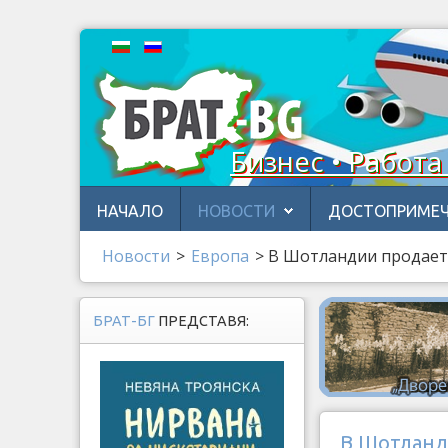
Бизнес • Работа
НАЧАЛО
НОВОСТИ
ДОСТОПРИМЕЧ
Новости
>
Европа
>
В Шотландии продаетс
БРАТ-БГ
ПРЕДСТАВЯ:
В Шотланди