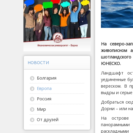
На северо-за
живописном а
шотландского
НОВОСТИ
ЮНЕСКО.
Ландшафт ост
Болгария
уединенные бу
вереском. В 
Европа
выдры и серые 
Россия
Добраться сюд
Дорни – или на
Мир
На острове 
От друзей
панорамными 
раскладными