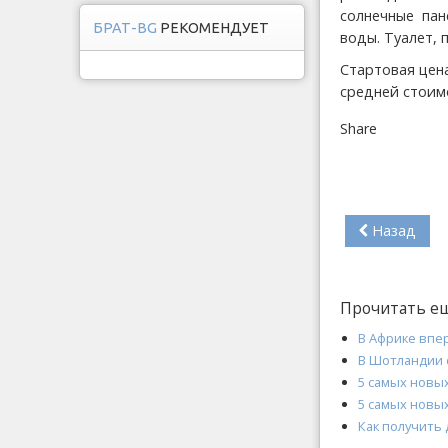
солнечные пан
БРАТ-BG
РЕКОМЕНДУЕТ
воды. Туалет, 
Стартовая цена
средней стоим
Share
Назад
Прочитать е
В Африке впе
В Шотландии 
5 самых новы
5 самых новы
Как получить 