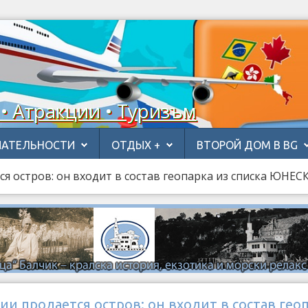
 • Атракции • Туризъм
АТЕЛЬНОСТИ
ОТДЫХ +
ВТОРОЙ ДОМ В BG
я остров: он входит в состав геопарка из списка ЮНЕС
и продается остров: он входит в состав гео