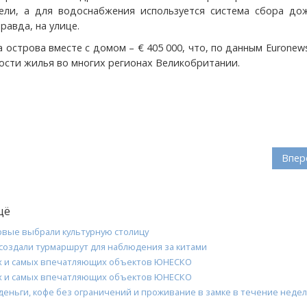
ели, а для водоснабжения используется система сбора до
правда, на улице.
 острова вместе с домом – € 405 000, что, по данным Euronew
ости жилья во многих регионах Великобритании.
Впер
щё
рвые выбрали культурную столицу
создали турмаршрут для наблюдения за китами
х и самых впечатляющих объектов ЮНЕСКО
х и самых впечатляющих объектов ЮНЕСКО
деньги, кофе без ограничений и проживание в замке в течение неде