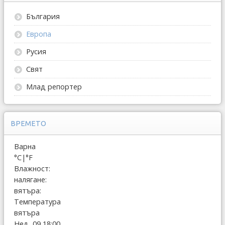
България
Европа
Русия
Свят
Млад репортер
ВРЕМЕТО
Варна
°C
|
°F
Влажност:
налягане:
вятъра:
Температура
вятъра
Нед, 09 18:00