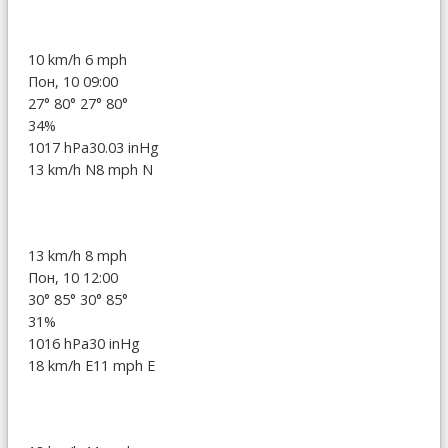
10 km/h
6 mph
Пон, 10 09:00
27°
80°
27°
80°
34%
1017 hPa
30.03 inHg
13 km/h N
8 mph N
13 km/h
8 mph
Пон, 10 12:00
30°
85°
30°
85°
31%
1016 hPa
30 inHg
18 km/h E
11 mph E