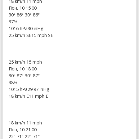
18 km/h
11 mph
Пон, 10 15:00
30°
86°
30°
86°
37%
1016 hPa
30 inHg
25 km/h SE
15 mph SE
25 km/h
15 mph
Пон, 10 18:00
30°
87°
30°
87°
38%
1015 hPa
29.97 inHg
18 km/h E
11 mph E
18 km/h
11 mph
Пон, 10 21:00
22°
71°
22°
71°