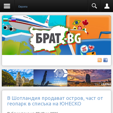
Европа
В Шотландия продават остров, част от
геопарк в списъка на ЮНЕСКО