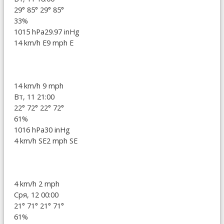
29°
85°
29°
85°
33%
1015 hPa
29.97 inHg
14 km/h E
9 mph E
14 km/h
9 mph
Вт, 11 21:00
22°
72°
22°
72°
61%
1016 hPa
30 inHg
4 km/h SE
2 mph SE
4 km/h
2 mph
Сря, 12 00:00
21°
71°
21°
71°
61%