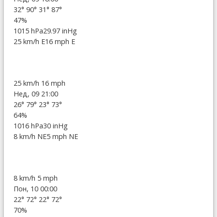
32°
90°
31°
87°
47%
1015 hPa
29.97 inHg
25 km/h E
16 mph E
25 km/h
16 mph
Нед, 09 21:00
26°
79°
23°
73°
64%
1016 hPa
30 inHg
8 km/h NE
5 mph NE
8 km/h
5 mph
Пон, 10 00:00
22°
72°
22°
72°
70%