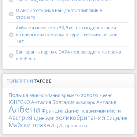
В Англия откриха най-дългия зиплайн в
страната
Албания инвестира €4,5 млн за модернизация
на енергийната мрежа в туристическия регион
Тет
Бангаранга парти с DARA под звездите на плажа
в Албена
ПОПУЛЯРНИ
ТАГОВЕ
Польша
золото
авиокомпания
времето
Девня
ЮНЕСКО
Анталия
Болгария
Анталья
аквапарк
Албена
Франция
Дания
недвижими имоти
Австрия
Великобритания
Сицилия
Единбург
Майски празници
аэропорты