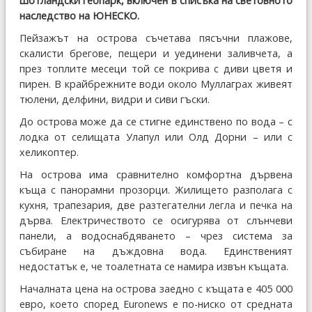
шотландски геопарк, включен в списъка на световното
наследство на ЮНЕСКО.
Пейзажът на острова съчетава пясъчни плажове,
скалисти брегове, пещери и уединени заливчета, а
през топлите месеци той се покрива с диви цветя и
пирен. В крайбрежните води около Муллаграх живеят
тюлени, делфини, видри и сиви гъски.
До острова може да се стигне единствено по вода – с
лодка от селищата Улапул или Олд Дорни – или с
хеликоптер.
На острова има сравнително комфортна дървена
къща с панорамни прозорци. Жилището разполага с
кухня, трапезария, две разтегателни легла и печка на
дърва. Електричеството се осигурява от слънчеви
панели, а водоснабдяването – чрез система за
събиране на дъждовна вода. Единственият
недостатък е, че тоалетната се намира извън къщата.
Началната цена на острова заедно с къщата е 405 000
евро, което според Euronews е по-ниско от средната