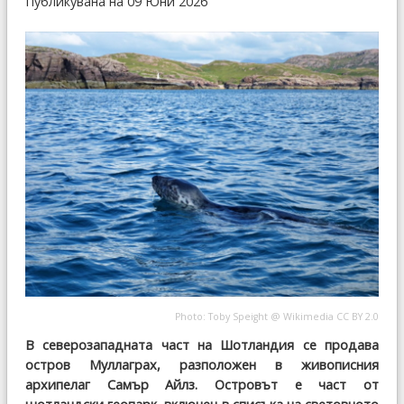
Публикувана на 09 Юни 2026
Photo: Toby Speight @
Wikimedia
CC BY 2.0
В северозападната част на Шотландия се продава
остров Муллаграх, разположен в живописния
архипелаг Самър Айлз. Островът е част от