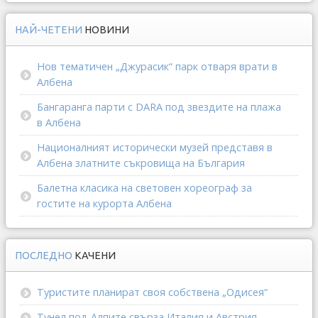
НАЙ-ЧЕТЕНИ
НОВИНИ
Нов тематичен „Джурасик“ парк отваря врати в
Албена
Бангаранга парти с DARA под звездите на плажа
в Албена
Националният исторически музей представя в
Албена златните съкровища на България
Балетна класика на световен хореограф за
гостите на курорта Албена
ПОСЛЕДНО
КАЧЕНИ
Туристите планират своя собствена „Одисея“
Тунел под Алпите свърза Италия и Австрия