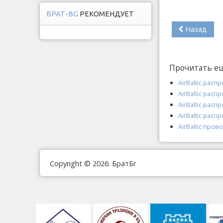
БРАТ-BG
РЕКОМЕНДУЕТ
Назад
Прочитать е
AirBaltic расп
AirBaltic расп
AirBaltic рас
AirBaltic рас
AirBaltic про
Copyright © 2026. БратБг