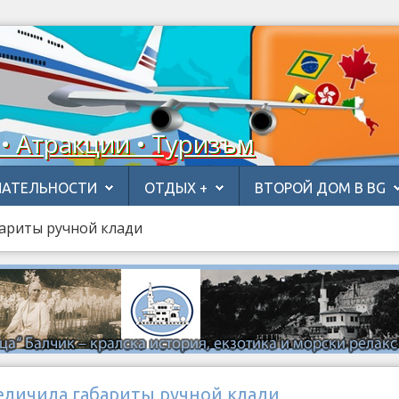
 • Атракции • Туризъм
АТЕЛЬНОСТИ
ОТДЫХ +
ВТОРОЙ ДОМ В BG
абариты ручной клади
увеличила габариты ручной клади