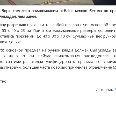
а борт самолета авиакомпании airBaltic можно бесплатно пр
чемодан, чем ранее.
жиру разрешают
захватить с собой в салон один основной пр
 55 х 40 х 23 см. При этом максимальные размеры дополнит
стались прежними: до 40 х 30 х 10 см. Суммар-ный вес ручно
ся: до 8 кг.
tic
основной предмет из ручной клади должен был уклады-ва
5 х 40 х 20 см. Сейчас авиакомпания расщедрилась 
ых сантиметра, желая унифицировать правила со своим
артнерами, большая часть которых применяет ограничение 55
тно.
Источник: