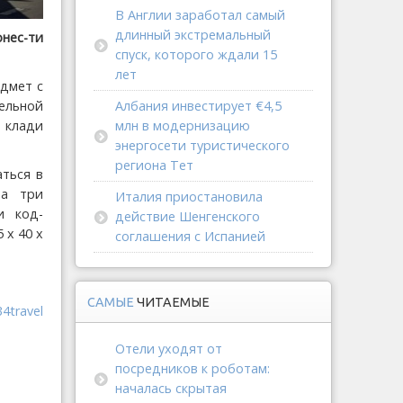
В Англии заработал самый
длинный экстремальный
онес-ти
спуск, которого ждали 15
лет
едмет с
ельной
Албания инвестирует €4,5
й клади
млн в модернизацию
энергосети туристического
региона Тет
ться в
на три
Италия приостановила
и код-
действие Шенгенского
 х 40 х
соглашения с Испанией
САМЫЕ
ЧИТАЕМЫЕ
34travel
Отели уходят от
посредников к роботам:
началась скрытая