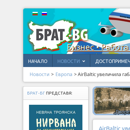
Бизнес • Работа
НАЧАЛО
НОВОСТИ
ДОСТОПРИМЕЧ
Новости
>
Европа
>
AirBaltic увеличила г
БРАТ-БГ
ПРЕДСТАВЯ:
AirBaltic 