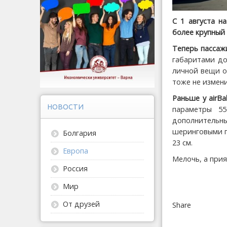
С 1 августа н
более крупный 
Теперь пасса
габаритами до
личной вещи о
тоже не изменил
Раньше у airBal
НОВОСТИ
параметры 5
дополнительн
шеринговыми п
Болгария
23 см.
Европа
Мелочь, а прия
Россия
Мир
От друзей
Share