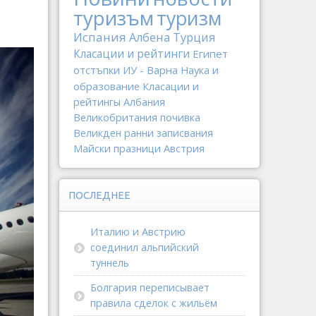
туризъм
туризм
Испания
Албена
Турция
Класации и рейтинги
Египет
отстъпки
ИУ - Варна
Наука и
образование
Класации и
рейтингы
Албания
Великобритания
почивка
Великден
ранни записвания
Майски празници
Австрия
ПОСЛЕДНЕЕ
Италию и Австрию
соединил альпийский
туннель
Болгария переписывает
правила сделок с жильём