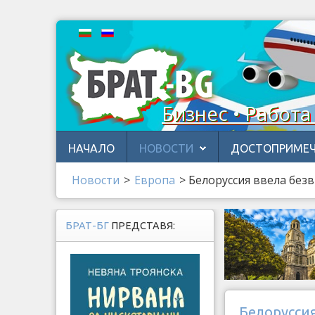
Бизнес • Работа
НАЧАЛО
НОВОСТИ
ДОСТОПРИМЕЧ
Новости
>
Европа
>
Белоруссия ввела без
БРАТ-БГ
ПРЕДСТАВЯ:
Белорусси