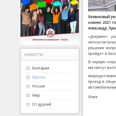
Безвизовый ре
хоккею 2021 г
Александр Лук
«Документ р
легкоатлетиче
решение вопро
пройдет в Бело
НОВОСТИ
В первую очер
им смогут вос
Болгария
Аккредитован
Европа
проезд в обще
Россия
автомобильным
Мир
Share
От друзей