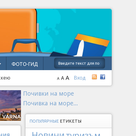
ФОТО-ГИД
A
ккею
Вход
A
A
Почивки на море
Почивка на море...
ПОПУЛЯРНЫЕ
ЕТИКЕТЫ
Новини
туризъм
ния