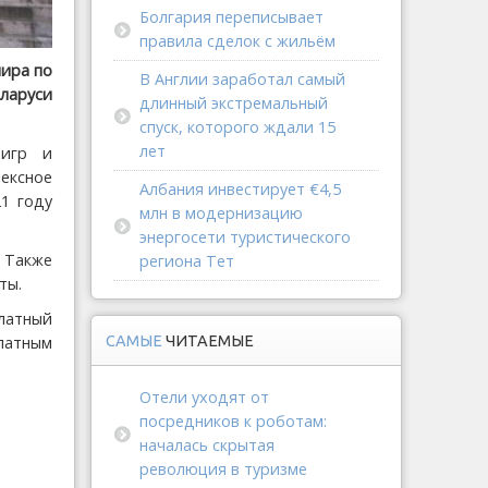
Болгария переписывает
правила сделок с жильём
мира по
В Англии заработал самый
еларуси
длинный экстремальный
спуск, которого ждали 15
лет
 игр и
ексное
Албания инвестирует €4,5
1 году
млн в модернизацию
энергосети туристического
 Также
региона Тет
ты.
латный
платным
САМЫЕ
ЧИТАЕМЫЕ
Отели уходят от
посредников к роботам:
началась скрытая
революция в туризме