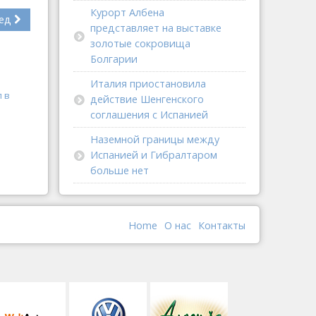
Курорт Албена
ед
представляет на выставке
золотые сокровища
Болгарии
Италия приостановила
л в
действие Шенгенского
соглашения с Испанией
Наземной границы между
Испанией и Гибралтаром
больше нет
Home
О наc
Контакты