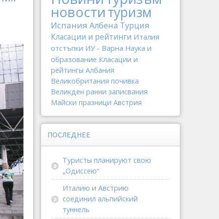
новости
туризм
Испания
Албена
Турция
Класации и рейтинги
Италия
отстъпки
ИУ - Варна
Наука и
образование
Класации и
рейтингы
Албания
Великобритания
почивка
Великден
ранни записвания
Майски празници
Австрия
ПОСЛЕДНЕЕ
Туристы планируют свою
„Одиссею“
Италию и Австрию
соединил альпийский
туннель