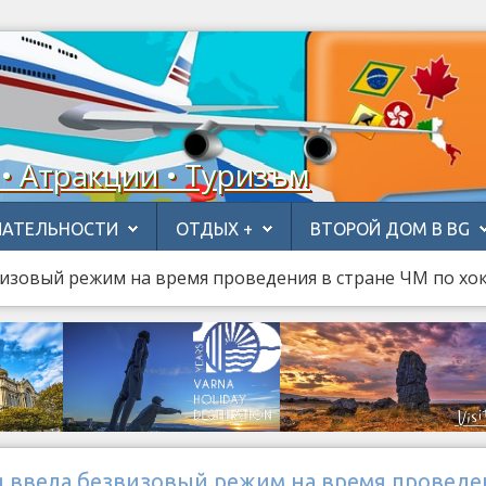
 • Атракции • Туризъм
АТЕЛЬНОСТИ
ОТДЫХ +
ВТОРОЙ ДОМ В BG
визовый режим на время проведения в стране ЧМ по хо
я ввела безвизовый режим на время проведе