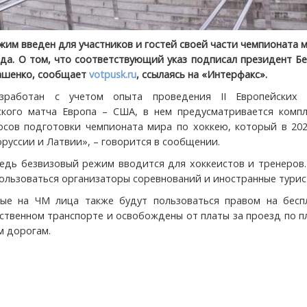
жим введен для участников и гостей своей части чемпионата 
ода. О том, что соответствующий указ подписал президент Б
ашенко, сообщает
votpusk.ru
, ссылаясь на «Интерфакс».
азработан с учетом опыта проведения II Европейских
ского матча Европа – США, в нем предусматривается компл
сов подготовки чемпионата мира по хоккею, который в 202
руссии и Латвии», – говорится в сообщении.
едь безвизовый режим вводится для хоккеистов и тренеров.
пользоваться организаторы соревнований и иностранные турис
ные на ЧМ лица также будут пользоваться правом на бесп
ственном транспорте и освобождены от платы за проезд по 
 дорогам.