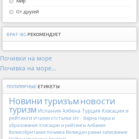
Мир
От друзей
БРАТ-BG
РЕКОМЕНДУЕТ
Почивки на море
Почивка на море...
ПОПУЛЯРНЫЕ
ЕТИКЕТЫ
Новини
туризъм
новости
туризм
Испания
Албена
Турция
Класации и
рейтинги
Италия
отстъпки
ИУ - Варна
Наука и
образование
Класации и рейтингы
Албания
Великобритания
почивка
Великден
ранни записвания
Майски празници
Австрия