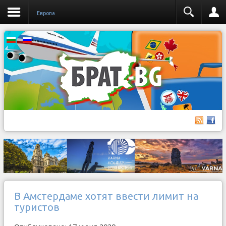
Европа
В Амстердаме хотят ввести лимит на
туристов