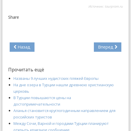
Источник:
tourprom.ru
Share
Назад
Вперед
Прочитать ещё
Названы 9 лучших нудистских пляжей Европы
На дне озера в Турции нашли древнюю христианскую
церковь
В Турции повышаются цены на
достопримечательности
Аланья становится круглогодичным направлением для
российских туристов
Между Сочи, Варной и городами Турции планируют
открыть круизное сообщение