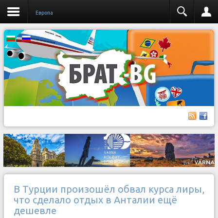
Европа
В Турции произошёл обвал курса лиры,
что сделало отдых в Анталии ещё
дешевле