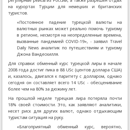
регулярные рейсы из России, а также разрешён отдых
на курортах Турции для немецких и британских
туристов.
«Постоянное падение турецкой валюты на
валютных рынках может реально помочь туризму
в регионе, несмотря на неопределенные времена,
вызванные пандемией COVID-19», - заявил Travel
Daily News аналитик по путешествиям и туризму
Джона Вандескилля.
Для справки: обменный курс турецкой лиры в начале
2008 года достиг пика в 88 USc (центов доллара США)
и, казалось, двигался к паритету с долларом, однако
сегодня он составляет всего 14 USc - обесценивание
более чем на 80% за дюжину лет.
На прошлой неделе турецкая лира потеряла почти
18% своей стоимости. Это, как заявляют аналитики,
несет риск для других валют, однако отдыхающим
туристам ситуация на руку.
«Благоприятный обменный курс, вероятно,