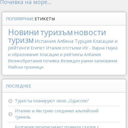
Почивка на море...
ПОПУЛЯРНЫЕ
ЕТИКЕТЫ
Новини
туризъм
новости
туризм
Испания
Албена
Турция
Класации и
рейтинги
Египет
Италия
отстъпки
ИУ - Варна
Наука
и образование
Класации и рейтингы
Албания
Великобритания
почивка
Великден
ранни записвания
Майски празници
ПОСЛЕДНЕЕ
Туристы планируют свою „Одиссею“
Италию и Австрию соединил альпийский
туннель
Болгария переписывает правила сделок с