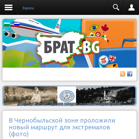
Европа
В Чернобыльской зоне проложили
новый маршрут для экстремалов
(фото)