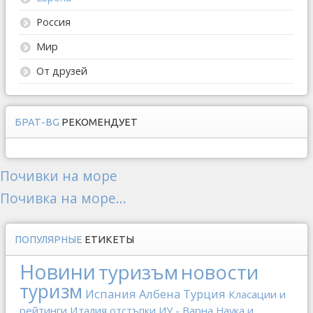
Россия
Мир
От друзей
БРАТ-BG
РЕКОМЕНДУЕТ
Почивки на море
Почивка на море...
ПОПУЛЯРНЫЕ
ЕТИКЕТЫ
Новини
туризъм
новости
туризм
Испания
Албена
Турция
Класации и
рейтинги
Италия
отстъпки
ИУ - Варна
Наука и