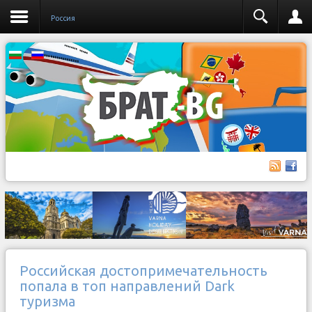
Россия
Российская достопримечательность
попала в топ направлений Dark
туризма