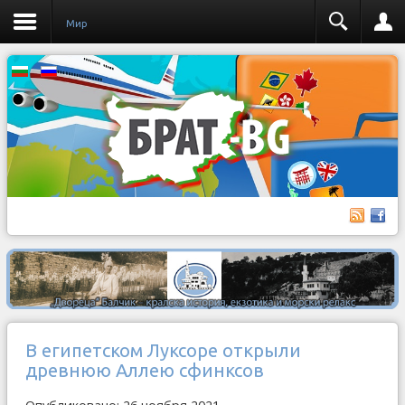
Мир
В египетском Луксоре открыли
древнюю Аллею сфинксов