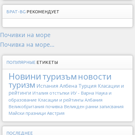
БРАТ-BG
РЕКОМЕНДУЕТ
Почивки на море
Почивка на море...
ПОПУЛЯРНЫЕ
ЕТИКЕТЫ
Новини
туризъм
новости
туризм
Испания
Албена
Турция
Класации и
рейтинги
Италия
отстъпки
ИУ - Варна
Наука и
образование
Класации и рейтингы
Албания
Великобритания
почивка
Великден
ранни записвания
Майски празници
Австрия
ПОСЛЕДНЕЕ