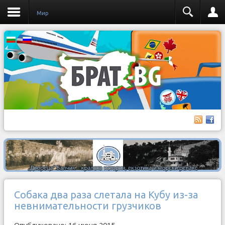
Мир
Собака два раза слетала на Кубу из-за
невнимательности грузчиков