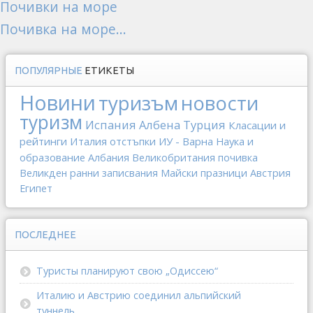
Почивки на море
Почивка на море...
ПОПУЛЯРНЫЕ
ЕТИКЕТЫ
Новини
туризъм
новости
туризм
Испания
Албена
Турция
Класации и
рейтинги
Италия
отстъпки
ИУ - Варна
Наука и
образование
Албания
Великобритания
почивка
Великден
ранни записвания
Майски празници
Австрия
Египет
ПОСЛЕДНЕЕ
Туристы планируют свою „Одиссею“
Италию и Австрию соединил альпийский
туннель