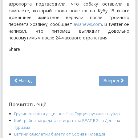
аэропорта подтвердили, что собаку оставили в
самолете, который снова полетел на Кубу. В итоге
домашнее животное вернули после тройного
перелета хозяину, сообщает
avianews.com
. В twitter он
написал, что питомец выглядит довольно
невозмутимым после 24-часового странствия.
Share
Назад
Вперед
Прочитать ещё
Грузинец опита да „изнесе“ от Турция рускиня в куфар
Кой грабна наградата от играта на БРАТ-BG за Деня на
туризма
Евтини самолетни билети от София и Пловдив