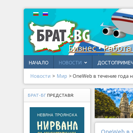
Бизнес • Работа
НАЧАЛО
НОВОСТИ
ДОСТОПРИМЕЧ
Новости
>
Мир
>
OneWeb в течение года н
БРАТ-БГ
ПРЕДСТАВЯ:
OneWeb в т