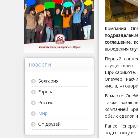
Компания On
подразделени
соглашение, 
выведения спут
Первый совме
осуществлен 
НОВОСТИ
Шрихарикоте.
OneWeb, насч
Болгария
числа, – говор
Европа
В марте OneWe
также заключ
Россия
компанией Spa
Мир
обеих сделок 
От друзей
Ранее генера
подготовку к з