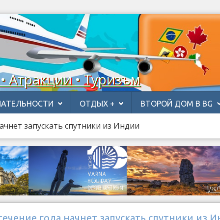
 • Атракции • Туризъм
АТЕЛЬНОСТИ
ОТДЫХ +
ВТОРОЙ ДОМ В BG
ачнет запускать спутники из Индии
ечение года начнет запускать спутники из 