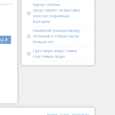
Курорт Албена
rbnews.uk
представляет на выставке
золотые сокровища
Болгарии
Наземной границы между
Испанией и Гибралтаром
ед
больше нет
Где в мире живут самые
счастливые люди
Home
О наc
Контакты