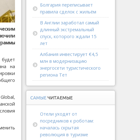
Болгария переписывает
правила сделок с жильём
В Англии заработал самый
ческим
длинный экстремальный
лючили
спуск, которого ждали 15
граммы
лет
Албания инвестирует €4,5
 будет
млн в модернизацию
ана на
энергосети туристического
ировки
региона Тет
общего
lobal,
САМЫЕ
ЧИТАЕМЫЕ
анской
словия
Отели уходят от
посредников к роботам:
началась скрытая
менить
революция в туризме