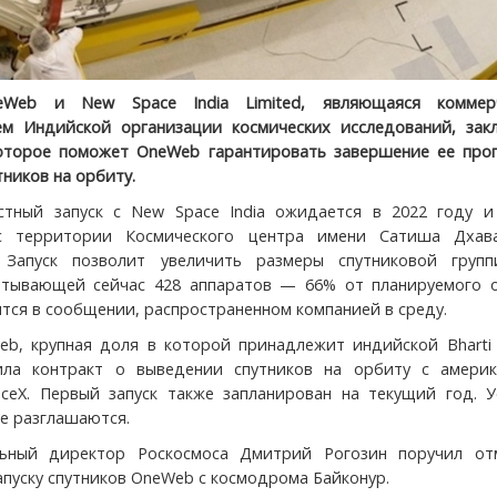
eWeb и New Space India Limited, являющаяся коммер
ем Индийской организации космических исследований, зак
которое поможет OneWeb гарантировать завершение ее про
ников на орбиту.
стный запуск с New Space India ожидается в 2022 году и
с территории Космического центра имени Сатиша Дхав
 Запуск позволит увеличить размеры спутниковой групп
итывающей сейчас 428 аппаратов — 66% от планируемого 
ится в сообщении, распространенном компанией в среду.
b, крупная доля в которой принадлежит индийской Bharti G
ила контракт о выведении спутников на орбиту с америк
ceX. Первый запуск также запланирован на текущий год. У
не разглашаются.
льный директор Роскосмоса Дмитрий Рогозин поручил от
апуску спутников OneWeb с космодрома Байконур.