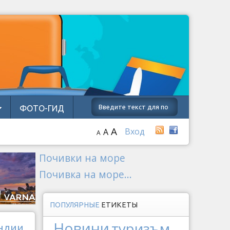
ФОТО-ГИД
A
Вход
A
A
Почивки на море
Почивка на море...
ПОПУЛЯРНЫЕ
ЕТИКЕТЫ
Новини
туризъм
Индии