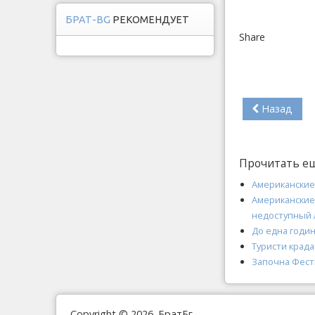
БРАТ-BG
РЕКОМЕНДУЕТ
Share
Назад
Прочитать е
Американские
Американские
недоступный
До една годи
Туристи крада
Започна Фести
Copyright © 2026. БратБг