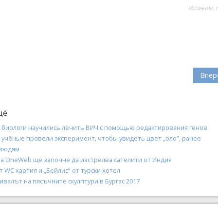
Источник:
Впер
щё
 биологи научились лечить ВИЧ с помощью редактирования генов
 учёные провели эксперимент, чтобы увидеть цвет „оло”, ранее
 людям
на OneWeb ще започне да изстрелва сателити от Индия
т WC хартия и „Бейлис“ от турски хотел
валът на пясъчните скулптури в Бургас 2017