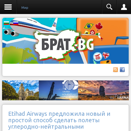
Мир
Etihad Airways предложила новый и
простой способ сделать полеты
углеродно-нейтральными