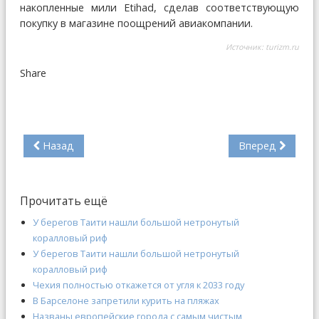
накопленные мили Etihad, сделав соответствующую
покупку в магазине поощрений авиакомпании.
Источник:
turizm.ru
Share
Назад
Вперед
Прочитать ещё
У берегов Таити нашли большой нетронутый
коралловый риф
У берегов Таити нашли большой нетронутый
коралловый риф
Чехия полностью откажется от угля к 2033 году
В Барселоне запретили курить на пляжах
Названы европейские города с самым чистым