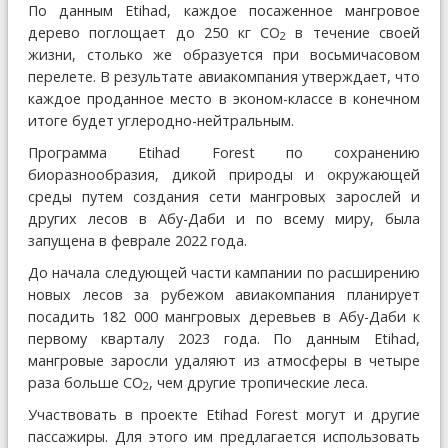
По данным Etihad, каждое посаженное мангровое
дерево поглощает до 250 кг CO
в течение своей
2
жизни, столько же образуется при восьмичасовом
перелете. В результате авиакомпания утверждает, что
каждое проданное место в эконом-классе в конечном
итоге будет углеродно-нейтральным.
Программа Etihad Forest по сохранению
биоразнообразия, дикой природы и окружающей
среды путем создания сети мангровых зарослей и
других лесов в Абу-Даби и по всему миру, была
запущена в феврале 2022 года.
До начала следующей части кампании по расширению
новых лесов за рубежом авиакомпания планирует
посадить 182 000 мангровых деревьев в Абу-Даби к
первому кварталу 2023 года. По данным Etihad,
мангровые заросли удаляют из атмосферы в четыре
раза больше CO
, чем другие тропические леса.
2
Участвовать в проекте Etihad Forest могут и другие
пассажиры. Для этого им предлагается использовать