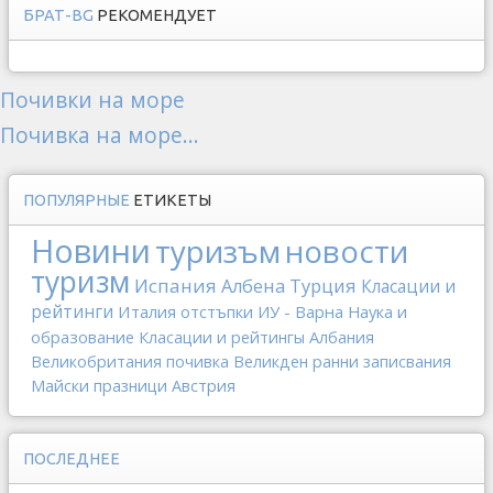
БРАТ-BG
РЕКОМЕНДУЕТ
Почивки на море
Почивка на море...
ПОПУЛЯРНЫЕ
ЕТИКЕТЫ
Новини
туризъм
новости
туризм
Испания
Албена
Турция
Класации и
рейтинги
Италия
отстъпки
ИУ - Варна
Наука и
образование
Класации и рейтингы
Албания
Великобритания
почивка
Великден
ранни записвания
Майски празници
Австрия
ПОСЛЕДНЕЕ