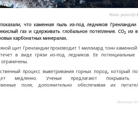
Photo:
jennz123
показали, что каменная пыль из-под ледников Гренландии
лекислый газ и сдерживать глобальное потепление. CO
из в
2
 новых карбонатных минералах.
дяной щит Гренландии производит 1 миллиард тонн каменной
 течет в виде грязи из-под ледников. Ее потенциальные 
 ограничены.
ственный процесс выветривания горных пород, который по
дет медленно. Ученые предлагают покрывать 
ственные поля, дополнительно обеспечивая их питате
Источник:
kn