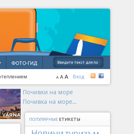
ФОТО-ГИД
A
потеплением
Вход
A
A
Почивки на море
Почивка на море...
ПОПУЛЯРНЫЕ
ЕТИКЕТЫ
Новини
туризъм