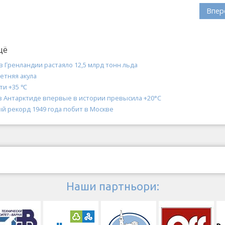
Впер
щё
в Гренландии растаяло 12,5 млрд тонн льда
етняя акула
ти +35 ‎℃
в Антарктиде впервые в истории превысила +20°С
й рекорд 1949 года побит в Москве
Наши партньори: