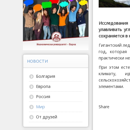
Исследования 
улавливать уг
сохраняется в
Гигантский ле
год, которая
практически не
НОВОСТИ
При этом есте
климату, и
Болгария
сельскохозяй
элементами.
Европа
Россия
Share
Мир
От друзей