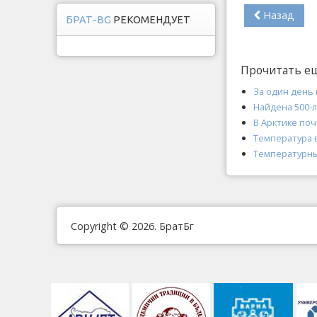
Назад
БРАТ-BG
РЕКОМЕНДУЕТ
Прочитать е
За один день 
Найдена 500-л
В Арктике поч
Температура 
Температурны
Copyright © 2026. БратБг