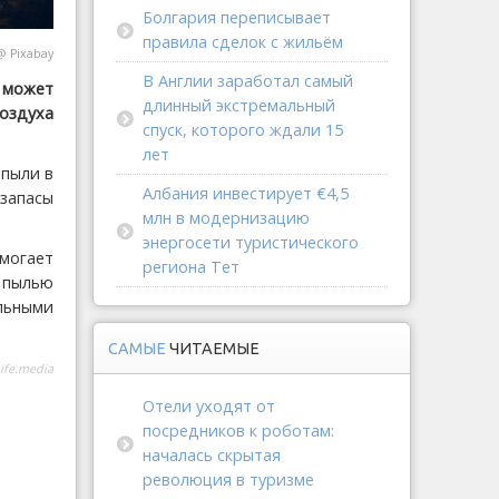
Болгария переписывает
правила сделок с жильём
@
Pixabay
В Англии заработал самый
 может
длинный экстремальный
оздуха
спуск, которого ждали 15
лет
 пыли в
Албания инвестирует €4,5
запасы
млн в модернизацию
энергосети туристического
могает
региона Тет
пылью
льными
САМЫЕ
ЧИТАЕМЫЕ
ife.media
Отели уходят от
посредников к роботам:
началась скрытая
революция в туризме