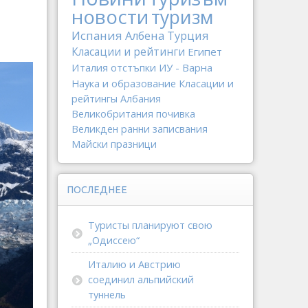
новости
туризм
Испания
Албена
Турция
Класации и рейтинги
Египет
Италия
отстъпки
ИУ - Варна
Наука и образование
Класации и
рейтингы
Албания
Великобритания
почивка
Великден
ранни записвания
Майски празници
ПОСЛЕДНЕЕ
Туристы планируют свою
„Одиссею“
Италию и Австрию
соединил альпийский
туннель