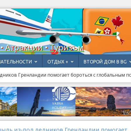
 • Атракции • Туризъм
АТЕЛЬНОСТИ
ОТДЫХ +
ВТОРОЙ ДОМ В BG
едников Гренландии помогает бороться с глобальным 
пыль из-под ледников Гренландии помогает