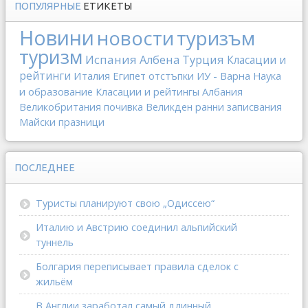
ПОПУЛЯРНЫЕ
ЕТИКЕТЫ
Новини
новости
туризъм
туризм
Испания
Албена
Турция
Класации и
рейтинги
Италия
Египет
отстъпки
ИУ - Варна
Наука
и образование
Класации и рейтингы
Албания
Великобритания
почивка
Великден
ранни записвания
Майски празници
ПОСЛЕДНЕЕ
Туристы планируют свою „Одиссею“
Италию и Австрию соединил альпийский
туннель
Болгария переписывает правила сделок с
жильём
В Англии заработал самый длинный